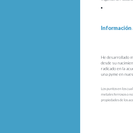
Información 
He desarrollado mi
desde su nacimien
radicado en la acu
una pyme en nuest
Los puntos en los cua
metales ferrosos o n
propiedades de los ac