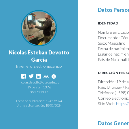
Datos Perso
IDENTIDAD
Nombre en citacion
Documento: Cédul
Sexo: Masculino
Fecha de nacimie
Nicolas Esteban Devotto
Lugar de nacimie
Garcia
País de Nacionali
Ingeniero Electromecánico
DIRECCIÓN PER
Dirección: 19 de 
nicolas.devotto@utec.edu.uy
País: Uruguay / 
19 de abril 1376
091711017
Teléfono: (+598)
Correo electróni
Fecha de publicación: 19/01/2024
Sitio Web:
https:/
Última actualización: 18/01/2024
Datos Gener