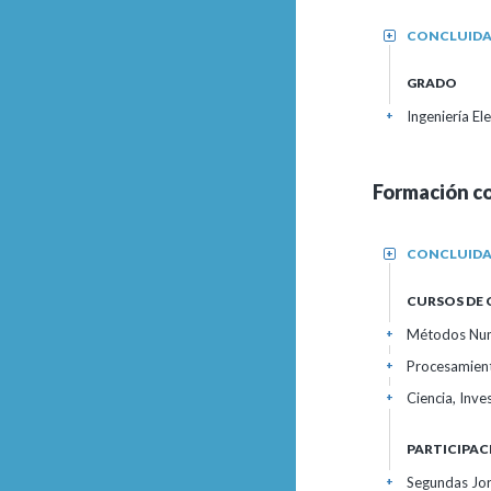
CONCLUID
+
GRADO
Ingeniería E
+
Formación c
CONCLUID
+
CURSOS DE
Métodos Num
+
Procesamient
+
Ciencia, Inve
+
PARTICIPAC
Segundas Jor
+