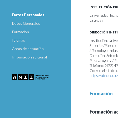
INSTITUCIÓN PR
Datos Personales
Universidad Tecno
Uruguay
Datos Generales
Formación
DIRECCIÓN INST
Idiomas
Institución: Unive
Superior/Público
Areas de actuación
/ Tecnólogo Indus
Dirección: Setemb
Información adicional
País: Uruguay / 
Teléfono: (472) 
Correo electrónic
https://utec.edu.
Formación
Formación a