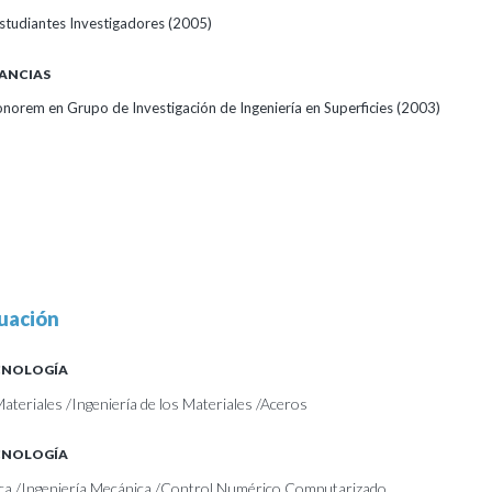
studiantes Investigadores
(2005)
ANCIAS
onorem en Grupo de Investigación de Ingeniería en Superficies
(2003)
uación
ECNOLOGÍA
Materiales /Ingeniería de los Materiales /Aceros
ECNOLOGÍA
ica /Ingeniería Mecánica /Control Numérico Computarizado