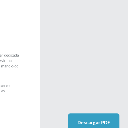
iar dedicada
esto ha
el manejo de
 sea en
 las
Descargar PDF