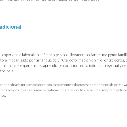
adicional
 experiencia laboral en el ámbito privado, llevando adelante una pyme famil
to al mecanizado por arranque de viruta, deformación en frio, entre otros, 
mulación de experiencia y aprendizaje continuo, en la industria regional y d
ro país.
les he dedicado mi tiempo laboral son básicamente todo proceso de fabricación de piezas ya
o ferrosos y polímeros, además de tratamientos referidos básicamente al mejoramiento de
eros.