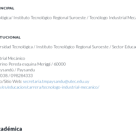
INCIPAL
lógica/ Instituto Tecnológico Regional Suroeste / Tecnólogo Industrial Mec
ITUCIONAL
rsidad Tecnológica / Instituto Tecnológico Regional Suroeste / Sector Educ
trial Mecánico
rino Pereda esquina Meriggi / 60000
Paysandú / Paysandu
47038 / 098284333
o/Sitio Web:
secretaria.tmpaysandu@utec.edu.uy
uy/es/educacion/carrera/tecnologo-industrial-mecanico/
cadémica