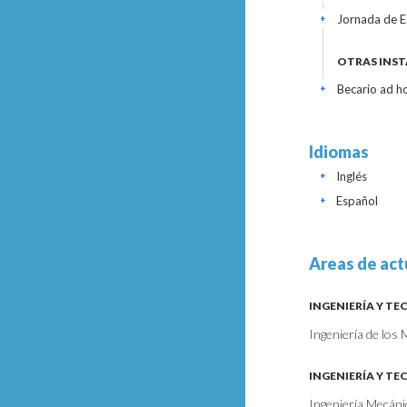
Jornada de E
+
OTRAS INST
Becario ad h
+
Idiomas
Inglés
+
Español
+
Areas de act
INGENIERÍA Y T
Ingeniería de los 
INGENIERÍA Y T
Ingeniería Mecán