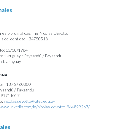
nales
es bibliográficas: Ing. Nicolás Devotto
a de identidad - 34750518
nto: 13/10/1984
nto: Uruguay / Paysandú / Paysandu
dad: Uruguay
SONAL
abril 1376 / 60000
Paysandú / Paysandu
 091711017
co:
nicolas.devotto@utec.edu.uy
/www.linkedin.com/in/nicolas-devotto-964899267/
ales