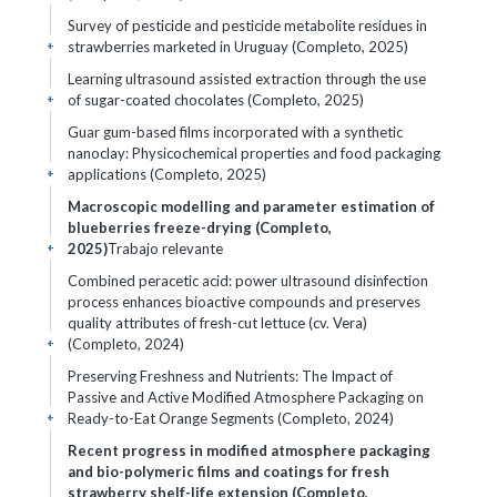
Survey of pesticide and pesticide metabolite residues in
strawberries marketed in Uruguay (Completo, 2025)
+
Learning ultrasound assisted extraction through the use
of sugar-coated chocolates (Completo, 2025)
+
Guar gum-based films incorporated with a synthetic
nanoclay: Physicochemical properties and food packaging
applications (Completo, 2025)
+
Macroscopic modelling and parameter estimation of
blueberries freeze-drying (Completo,
2025)
Trabajo relevante
+
Combined peracetic acid: power ultrasound disinfection
process enhances bioactive compounds and preserves
quality attributes of fresh-cut lettuce (cv. Vera)
(Completo, 2024)
+
Preserving Freshness and Nutrients: The Impact of
Passive and Active Modified Atmosphere Packaging on
Ready-to-Eat Orange Segments (Completo, 2024)
+
Recent progress in modified atmosphere packaging
and bio-polymeric films and coatings for fresh
strawberry shelf-life extension (Completo,