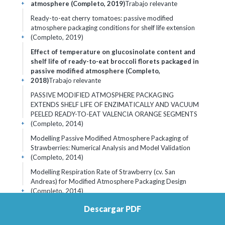
atmosphere (Completo, 2019)
Trabajo relevante
+
Ready-to-eat cherry tomatoes: passive modified
atmosphere packaging conditions for shelf life extension
(Completo, 2019)
+
Effect of temperature on glucosinolate content and
shelf life of ready-to-eat broccoli florets packaged in
passive modified atmosphere (Completo,
2018)
Trabajo relevante
+
PASSIVE MODIFIED ATMOSPHERE PACKAGING
EXTENDS SHELF LIFE OF ENZIMATICALLY AND VACUUM
PEELED READY-TO-EAT VALENCIA ORANGE SEGMENTS
(Completo, 2014)
+
Modelling Passive Modified Atmosphere Packaging of
Strawberries: Numerical Analysis and Model Validation
(Completo, 2014)
+
Modelling Respiration Rate of Strawberry (cv. San
Andreas) for Modified Atmosphere Packaging Design
(Completo, 2014)
+
Efecto de la incorporación de transglutaminasa
Descargar PDF
microbiana en las propiedades sensoriales de
hamburguesas de desmenuzado de merluza (Merluccius