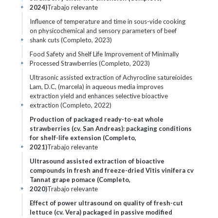
2024)
Trabajo relevante
+
Influence of temperature and time in sous-vide cooking
on physicochemical and sensory parameters of beef
shank cuts (Completo, 2023)
+
Food Safety and Shelf Life Improvement of Minimally
Processed Strawberries (Completo, 2023)
+
Ultrasonic assisted extraction of Achyrocline satureioides
Lam, D.C, (marcela) in aqueous media improves
extraction yield and enhances selective bioactive
extraction (Completo, 2022)
+
Production of packaged ready-to-eat whole
strawberries (cv. San Andreas): packaging conditions
for shelf-life extension (Completo,
2021)
Trabajo relevante
+
Ultrasound assisted extraction of bioactive
compounds in fresh and freeze-dried Vitis vinifera cv
Tannat grape pomace (Completo,
2020)
Trabajo relevante
+
Effect of power ultrasound on quality of fresh-cut
lettuce (cv. Vera) packaged in passive modified