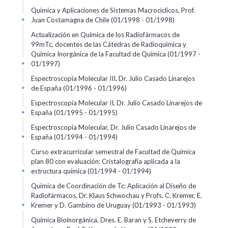
Química y Aplicaciones de Sistemas Macrocíclicos, Prof.
Juan Costamagna de Chile
(01/1998 - 01/1998)
+
Actualización en Química de los Radiofármacos de
99mTc, docentes de las Cátedras de Radioquímica y
Química Inorgánica de la Facultad de Química
(01/1997 -
01/1997)
+
Espectroscopía Molecular III, Dr. Julio Casado Linarejos
de España
(01/1996 - 01/1996)
+
Espectroscopía Molecular II, Dr. Julio Casado Linarejos de
España
(01/1995 - 01/1995)
+
Espectroscopía Molecular, Dr. Julio Casado Linarejos de
España
(01/1994 - 01/1994)
+
Curso extracurricular semestral de Facultad de Química
plan 80 con evaluación: Cristalografía aplicada a la
estructura química
(01/1994 - 01/1994)
+
Química de Coordinación de Tc: Aplicación al Diseño de
Radiofármacos, Dr. Klaus Schwochau y Profs. C. Kremer, E.
Kremer y D. Gambino de Uruguay
(01/1993 - 01/1993)
+
Química Bioinorgánica, Dres. E. Baran y S. Etcheverry de