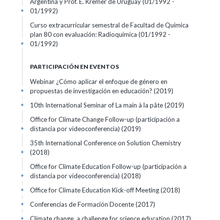
Argentina y Prof. E. Kremer de Uruguay
(01/1992 -
01/1992)
+
Curso extracurricular semestral de Facultad de Química
plan 80 con evaluación: Radioquímica
(01/1992 -
01/1992)
+
PARTICIPACIÓN EN EVENTOS
Webinar ¿Cómo aplicar el enfoque de género en
propuestas de investigación en educación?
(2019)
+
10th International Seminar of La main à la pâte
(2019)
+
Office for Climate Change Follow-up (participación a
distancia por videoconferencia)
(2019)
+
35th International Conference on Solution Chemistry
(2018)
+
Office for Climate Education Follow-up (participación a
distancia por videoconferencia)
(2018)
+
Office for Climate Education Kick-off Meeting
(2018)
+
Conferencias de Formación Docente
(2017)
+
Climate change, a challenge for science education
(2017)
+