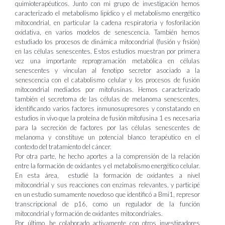
quimioterapéuticos. Junto con mi grupo de investigación hemos
caracterizado el metabolismo lipídico y el metabolismo energético
mitocondrial, en particular la cadena respiratoria y fosforilación
oxidativa, en varios modelos de senescencia. También hemos
estudiado los procesos de dinámica mitocondrial (fusión y fisión)
en las células senescentes. Estos estudios muestran por primera
vez una importante reprogramación metabólica en células
senescentes y vinculan al fenotipo secretor asociado a la
senescencia con el catabolismo celular y los procesos de fusión
mitocondrial mediados por mitofusinas. Hemos caracterizado
también el secretoma de las células de melanoma senescentes,
identificando varios factores inmunosupresores y constatando en
estudios in vivo que la proteína de fusión mitofusina 1 es necesaria
para la secreción de factores por las células senescentes de
melanoma y constituye un potencial blanco terapéutico en el
contexto del tratamiento del cáncer.
Por otra parte, he hecho aportes a la comprensión de la relación
entre la formación de oxidantes y el metabolismo energético celular.
En esta área, estudié la formación de oxidantes a nivel
mitocondrial y sus reacciones con enzimas relevantes, y participé
en un estudio sumamente novedoso que identificó a Bmi1, represor
transcripcional de p16, como un regulador de la función
mitocondrial y formación de oxidantes mitocondriales.
Por último, he colaborado activamente con otros investigadores