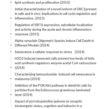
lipid synthesis and proliferation (2015)
+
Initial characterization of a novel isoform of DBC1present
in cells and in vivo: Implications in cell cycle regulation and
inflammation. (2015)
+
Regulation of SIRT6 expression, subcellular localization
and activity during the acute and chronic inflammatory
response. (2015)
+
Alpha-synuclein Oligomeric Species Induce Cell Death in
Different Models (2014)
+
Senescence: a cellular response to stress (2014)
+
H2O2 induced senescent cells present low levels of fatty
acid synthesis regulatory enzyme acetyl CoA carboxylase
(2014)
+
Characterizing temozolomide- induced cell senescence in
melanoma (2014)
+
Inhibition of the PI3K/Akt pathway in dendritic cells by
particles from the Echinococcus granulosus laminated
layer (2014)
+
Impact of pyrroloquinoline quinone on synaptic
bioenergetic status, cognition and behavior in a