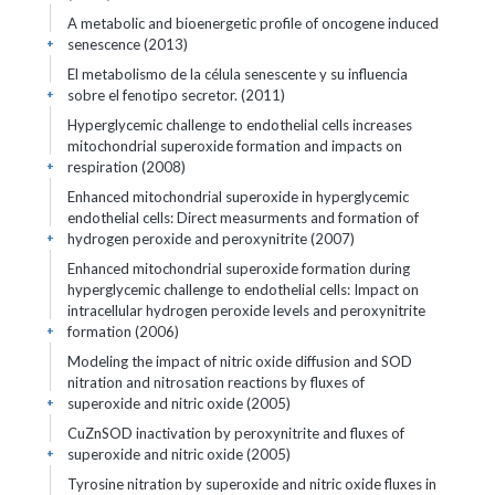
A metabolic and bioenergetic profile of oncogene induced
senescence (2013)
+
El metabolismo de la célula senescente y su influencia
sobre el fenotipo secretor. (2011)
+
Hyperglycemic challenge to endothelial cells increases
mitochondrial superoxide formation and impacts on
respiration (2008)
+
Enhanced mitochondrial superoxide in hyperglycemic
endothelial cells: Direct measurments and formation of
hydrogen peroxide and peroxynitrite (2007)
+
Enhanced mitochondrial superoxide formation during
hyperglycemic challenge to endothelial cells: Impact on
intracellular hydrogen peroxide levels and peroxynitrite
formation (2006)
+
Modeling the impact of nitric oxide diffusion and SOD
nitration and nitrosation reactions by fluxes of
superoxide and nitric oxide (2005)
+
CuZnSOD inactivation by peroxynitrite and fluxes of
superoxide and nitric oxide (2005)
+
Tyrosine nitration by superoxide and nitric oxide fluxes in