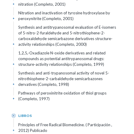
nitration (Completo, 2001)
+
Nitration and inactivation of tyrosine hydroxylase by
peroxynitrite (Completo, 2001)
+
Synthesis and antitrypanosomal evaluation of E-isomers
of 5-nitro-2-furaldehyde and 5-nitrothiophene-2-
carboxaldehyde semicarbazone derivatives structure-
activity relationships (Completo, 2000)
+
1,2,5,-Oxadiazole N-oxide derivatives and related
compounds as potential antitrypanosomal drugs:
structure-activity relationships (Completo, 1999)
+
Synthesis and anti-trypanosomal activity of novel 5-
nitrothiophene-2-carbaldehyde semicarbazones
dervatives (Completo, 1998)
+
Pathways of peroxinitrite oxidation of thiol groups
(Completo, 1997)
+
LIBROS
+
Principles of Free Radical Biomedicine. ( Participación ,
2012)
Publicado
+