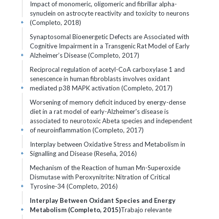
Impact of monomeric, oligomeric and fibrillar alpha-
synuclein on astrocyte reactivity and toxicity to neurons
(Completo, 2018)
+
Synaptosomal Bioenergetic Defects are Associated with
Cognitive Impairment in a Transgenic Rat Model of Early
Alzheimer’s Disease (Completo, 2017)
+
Reciprocal regulation of acetyl-CoA carboxylase 1 and
senescence in human fibroblasts involves oxidant
mediated p38 MAPK activation (Completo, 2017)
+
Worsening of memory deficit induced by energy-dense
diet in a rat model of early-Alzheimer's disease is
associated to neurotoxic Abeta species and independent
of neuroinflammation (Completo, 2017)
+
Interplay between Oxidative Stress and Metabolism in
Signalling and Disease (Reseña, 2016)
+
Mechanism of the Reaction of human Mn-Superoxide
Dismutase with Peroxynitrite: Nitration of Critical
Tyrosine-34 (Completo, 2016)
+
Interplay Between Oxidant Species and Energy
Metabolism (Completo, 2015)
Trabajo relevante
+