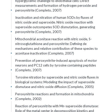
hyperglycemic challenge to endothelial cells: Direct
measurements and formation of hydrogen peroxide and
peroxynitrite (Completo, 2007)
+
Inactivation and nitration of human SODs by fluxes of
nitric oxide and superoxide. Nitric oxide reaction with
superoxide outcompetes SOD dismutation, generating
peroxynitrite (Completo, 2007)
+
Mitochondrial aconitase reaction with nitric oxide, S-
nitrosoglutathione and peroxynitrite: Defining de
mechanisms and relative contribution of these species to
aconitase inactivation (Completo, 2007)
+
Prevention of peroxynitrite-induced apoptosis of motor
neurons and PC12 cells by tyrosine containing peptides
(Completo, 2007)
+
Tyrosine nitration by superoxide and nitric oxide fluxes in
biological systems: Modeling the impact of superoxide
dismutase and nitric oxide diffusion (Completo, 2005)
+
Peroxynitrite reactions and formation in mitochondria
(Completo, 2002)
+
Reaction of peroxynitrite with Mn-superoxide dismutase:
Role of the metal center in decomposition kinetics and