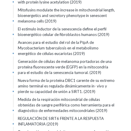
with protein lysine acetylation (2019)
+
Mitofusins modulate the increase in mitochondrial length,
bioenergetics and secretory phenotype in senescent
melanoma cells (2019)
+
El estímulo inductor de la senescencia define el perfil
bioenergético celular de fibroblastos humanos (2019)
+
Avances para el estudio del rol de la PtpA de
Mycobacterium tuberculosis en el metabolismo
energético de células eucariotas (2019)
+
Generación de células de melanoma portadoras de una
proteína fluorescente verde (EGFP) en la mitocondria
para el estudio de la senescencia tumoral. (2019)
+
Nueva forma de la proteína DBC1 carente de su extremo
amino terminal es regulada dinámicamente in- vivo y
pierde su capacidad de unión a SIRT1. (2019)
+
Medida de la respiración mitocondrial de células
obtenidas de sangre periférica como herramienta para el
diagnóstico de enfermedades mitocondriales (2019)
+
REGULACIÓN DE SIRT6 FRENTE A LA RESPUESTA
INFLAMATORIA (2019)
+