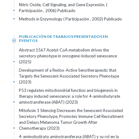
Nitric Oxide, Cell Signaling, and Gene Expresión. (
Participación , 2006)
Publicado
+
Methods in Enzymology ( Participación , 2002)
Publicado
+
PUBLICACIÓN DE TRABAJOS PRESENTADOS EN
EVENTOS
+
Abstract 1567 Acetyl-CoA metabolism drives the
secretory phenotype in oncogene-induced senescence
(2025)
+
Development of a Redox-Active Senotherapeutic that
Targets the Senescent Associated Secretory Phenotype
(2023)
+
P53 regulates mitochondrial function and biogenesis in
therapy induced senescence: a role for 4-aminobutyrate
aminotransferase (ABAT) (2023)
+
Mitofusin 1 Silencing Decreases the Senescent Associated
Secretory Phenotype, Promotes Immune Cell Recruitment
and Delays Melanoma Tumor Growth After
Chemotherapy (2023)
+
4-aminobutirato aminotransferasa (ABAT) y su rol en la