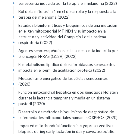
senescencia inducida por la terapia en melanoma (2022)
+
Rol de la mitofusina 1 en el desarrollo y la respuesta a la
terapia del melanoma (2022)
+
Estudios bioinformáticos y bioquímicos de una mutación
en el gen mitocondrial MT-ND1 y su impacto en la
estructura y actividad del Complejo I de la cadena
respiratoria (2022)
+
Agentes senoterapéuticos en la senescencia inducida por
el oncogén H-RAS (G12V) (2022)
+
El metabolismo lipídico de los fibroblastos senescentes
impacta en el perfil de acetilaciòn proteica (2022)
+
Metabolismo energético de las células senescentes
(2020)
+
Función mitocondrial hepática en dos genotipos Holstein
durante la lactancia temprana y media en un sistema
pastoril (2020)
+
Desarrollo de métodos bioquímicos de diagnóstico de
enfermedades mitocondriales humanas OXPHOS (2020)
+
Impaired mitochondrial function in cryopreserved liver
biopsies during early lactation in dairy cows: association