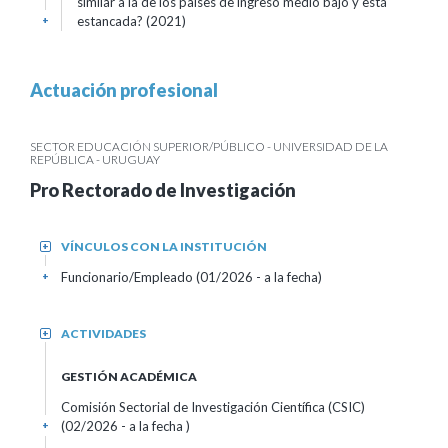
similar a la de los países de ingreso medio bajo y está
estancada? (2021)
+
Actuación profesional
SECTOR EDUCACIÓN SUPERIOR/PÚBLICO - UNIVERSIDAD DE LA
REPÚBLICA - URUGUAY
Pro Rectorado de Investigación
VÍNCULOS CON LA INSTITUCIÓN
+
Funcionario/Empleado (01/2026 - a la fecha)
+
ACTIVIDADES
+
GESTIÓN ACADÉMICA
Comisión Sectorial de Investigación Científica (CSIC)
(02/2026 - a la fecha )
+