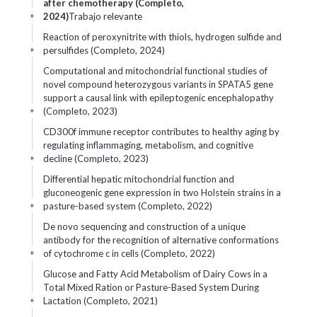
after chemotherapy (Completo,
2024)
Trabajo relevante
+
Reaction of peroxynitrite with thiols, hydrogen sulfide and
persulfides (Completo, 2024)
+
Computational and mitochondrial functional studies of
novel compound heterozygous variants in SPATA5 gene
support a causal link with epileptogenic encephalopathy
(Completo, 2023)
+
CD300f immune receptor contributes to healthy aging by
regulating inflammaging, metabolism, and cognitive
decline (Completo, 2023)
+
Differential hepatic mitochondrial function and
gluconeogenic gene expression in two Holstein strains in a
pasture-based system (Completo, 2022)
+
De novo sequencing and construction of a unique
antibody for the recognition of alternative conformations
of cytochrome c in cells (Completo, 2022)
+
Glucose and Fatty Acid Metabolism of Dairy Cows in a
Total Mixed Ration or Pasture-Based System During
Lactation (Completo, 2021)
+