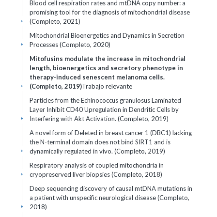
Blood cell respiration rates and mtDNA copy number: a
promising tool for the diagnosis of mitochondrial disease
(Completo, 2021)
+
Mitochondrial Bioenergetics and Dynamics in Secretion
Processes (Completo, 2020)
+
Mitofusins modulate the increase in mitochondrial
length, bioenergetics and secretory phenotype in
therapy-induced senescent melanoma cells.
(Completo, 2019)
Trabajo relevante
+
Particles from the Echinococcus granulosus Laminated
Layer Inhibit CD40 Upregulation in Dendritic Cells by
Interfering with Akt Activation. (Completo, 2019)
+
A novel form of Deleted in breast cancer 1 (DBC1) lacking
the N-terminal domain does not bind SIRT1 and is
dynamically regulated in vivo. (Completo, 2019)
+
Respiratory analysis of coupled mitochondria in
cryopreserved liver biopsies (Completo, 2018)
+
Deep sequencing discovery of causal mtDNA mutations in
a patient with unspecific neurological disease (Completo,
2018)
+