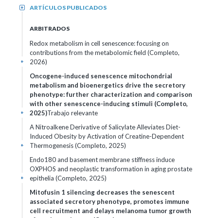
ARTÍCULOS PUBLICADOS
+
ARBITRADOS
Redox metabolism in cell senescence: focusing on
contributions from the metabolomic field (Completo,
2026)
+
Oncogene-induced senescence mitochondrial
metabolism and bioenergetics drive the secretory
phenotype: further characterization and comparison
with other senescence-inducing stimuli (Completo,
2025)
Trabajo relevante
+
A Nitroalkene Derivative of Salicylate Alleviates Diet-
Induced Obesity by Activation of Creatine-Dependent
Thermogenesis (Completo, 2025)
+
Endo180 and basement membrane stiffness induce
OXPHOS and neoplastic transformation in aging prostate
epithelia (Completo, 2025)
+
Mitofusin 1 silencing decreases the senescent
associated secretory phenotype, promotes immune
cell recruitment and delays melanoma tumor growth