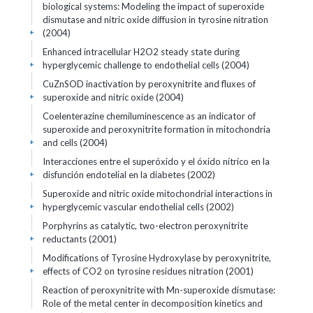
biological systems: Modeling the impact of superoxide
dismutase and nitric oxide diffusion in tyrosine nitration
(2004)
+
Enhanced intracellular H2O2 steady state during
hyperglycemic challenge to endothelial cells (2004)
+
CuZnSOD inactivation by peroxynitrite and fluxes of
superoxide and nitric oxide (2004)
+
Coelenterazine chemiluminescence as an indicator of
superoxide and peroxynitrite formation in mitochondria
and cells (2004)
+
Interacciones entre el superóxido y el óxido nítrico en la
disfunción endotelial en la diabetes (2002)
+
Superoxide and nitric oxide mitochondrial interactions in
hyperglycemic vascular endothelial cells (2002)
+
Porphyrins as catalytic, two-electron peroxynitrite
reductants (2001)
+
Modifications of Tyrosine Hydroxylase by peroxynitrite,
effects of CO2 on tyrosine residues nitration (2001)
+
Reaction of peroxynitrite with Mn-superoxide dismutase:
Role of the metal center in decomposition kinetics and