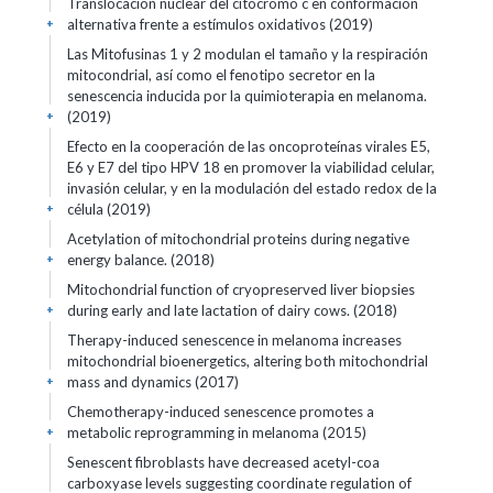
Translocación nuclear del citocromo c en conformación
alternativa frente a estímulos oxidativos (2019)
+
Las Mitofusinas 1 y 2 modulan el tamaño y la respiración
mitocondrial, así como el fenotipo secretor en la
senescencia inducida por la quimioterapia en melanoma.
(2019)
+
Efecto en la cooperación de las oncoproteínas virales E5,
E6 y E7 del tipo HPV 18 en promover la viabilidad celular,
invasión celular, y en la modulación del estado redox de la
célula (2019)
+
Acetylation of mitochondrial proteins during negative
energy balance. (2018)
+
Mitochondrial function of cryopreserved liver biopsies
during early and late lactation of dairy cows. (2018)
+
Therapy-induced senescence in melanoma increases
mitochondrial bioenergetics, altering both mitochondrial
mass and dynamics (2017)
+
Chemotherapy-induced senescence promotes a
metabolic reprogramming in melanoma (2015)
+
Senescent fibroblasts have decreased acetyl-coa
carboxyase levels suggesting coordinate regulation of