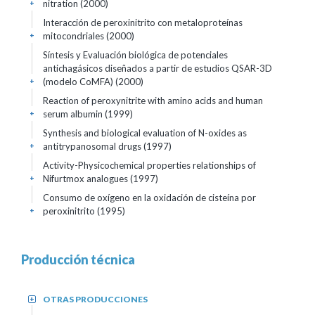
nitration (2000)
+
Interacción de peroxinitrito con metaloproteínas
mitocondriales (2000)
+
Síntesis y Evaluación biológica de potenciales
antichagásicos diseñados a partir de estudios QSAR-3D
(modelo CoMFA) (2000)
+
Reaction of peroxynitrite with amino acids and human
serum albumin (1999)
+
Synthesis and biological evaluation of N-oxides as
antitrypanosomal drugs (1997)
+
Activity-Physicochemical properties relationships of
Nifurtmox analogues (1997)
+
Consumo de oxígeno en la oxidación de cisteína por
peroxinitrito (1995)
+
Producción técnica
OTRAS PRODUCCIONES
+