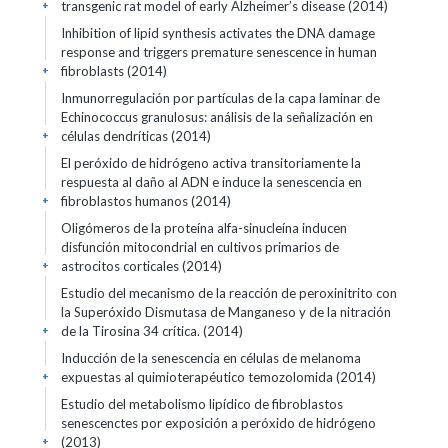
transgenic rat model of early Alzheimer’s disease (2014)
+
Inhibition of lipid synthesis activates the DNA damage
response and triggers premature senescence in human
fibroblasts (2014)
+
Inmunorregulación por partículas de la capa laminar de
Echinococcus granulosus: análisis de la señalización en
células dendríticas (2014)
+
El peróxido de hidrógeno activa transitoriamente la
respuesta al daño al ADN e induce la senescencia en
fibroblastos humanos (2014)
+
Oligómeros de la proteína alfa-sinucleína inducen
disfunción mitocondrial en cultivos primarios de
astrocitos corticales (2014)
+
Estudio del mecanismo de la reacción de peroxinitrito con
la Superóxido Dismutasa de Manganeso y de la nitración
de la Tirosina 34 crítica. (2014)
+
Inducción de la senescencia en células de melanoma
expuestas al quimioterapéutico temozolomida (2014)
+
Estudio del metabolismo lipídico de fibroblastos
senescenctes por exposición a peróxido de hidrógeno
(2013)
+