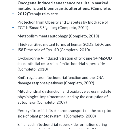
Oncogene-induced senescence results in marked
metabolic and bioenergetic alterations. (Completo,
2012)
Trabajo relevante
+
Protection from Obesity and Diabetes by Blockade of
TGF-b/Smad3 Signaling (Completo, 2011)
+
Metabolism meets autophagy (Completo, 2010)
+
Thiol-sensitive mutant forms of human SOD2, L60F, and
I58T: the role of Cys140 (Completo, 2010)
+
Cyclosporine A-induced nitration of tyrosine 34 MnSOD
in endothelial cells: role of mitochondrial superoxide
(Completo, 2010)
+
Bmi1 regulates mitochondrial function and the DNA
damage response pathway (Completo, 2009)
+
Mitochondrial dysfunction and oxidative stress mediate
physiological impairment induced by the disruption of
autophagy (Completo, 2009)
+
Peroxynitrite inhibits electron transport on the acceptor
side of plant photosystem II (Completo, 2008)
+
Enhanced mitochondrial superoxide formation during