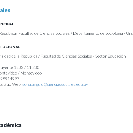
ales
INCIPAL
 República/ Facultad de Ciencias Sociales / Departamento de Sociología / Ur
ITUCIONAL
rsidad de la República / Facultad de Ciencias Sociales / Sector Educación
tuyente 1502 / 11.200
Montevideo / Montevideo
 098914997
o/Sitio Web:
sofia.angulo@cienciassociales.edu.uy
cadémica