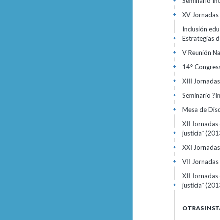
Seminario In
+
XV Jornadas d
+
Inclusión edu
Estrategias 
+
V Reunión Na
+
14° Congress
+
XIII Jornada
+
Seminario ?In
+
Mesa de Disc
+
XII Jornadas 
justicia¨
(201
+
XXI Jornadas
+
VII Jornadas 
+
XII Jornadas 
justicia¨
(201
+
OTRAS INST