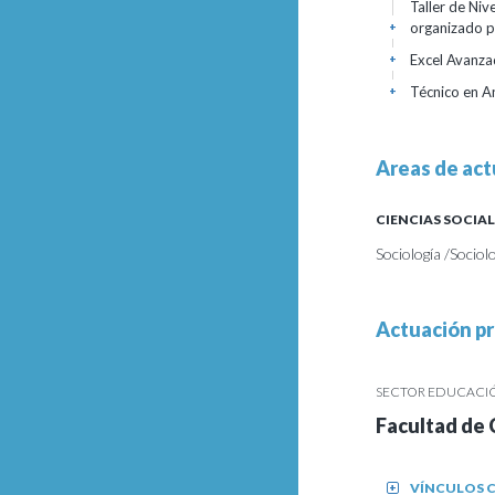
Taller de Niv
organizado 
+
Excel Avanz
+
Técnico en An
+
Areas de act
CIENCIAS SOCIAL
Sociología /Sociol
Actuación pr
SECTOR EDUCACIÓN
Facultad de 
VÍNCULOS C
+