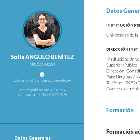
Datos Gener
INSTITUCIÓN PR
Universidad de la
DIRECCIÓN INST
Sofía ANGULO BENÍTEZ
Institución: Unive
Mg. Sociología
Superior/Público
Dirección: Consti
País: Uruguay / 
sofia.angulo@cienciassociales.edu.uy
Teléfono: (5982)
Correo electrónic
Fecha de publicación: 09/07/2026
Última actualización: 09/07/2026
Formación
Formación a
Datos Generales