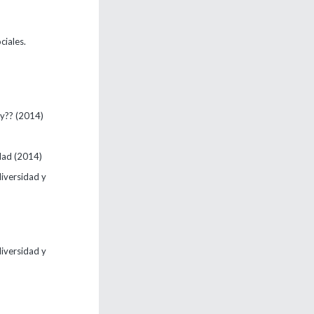
ciales.
ay??
(2014)
idad
(2014)
diversidad y
diversidad y