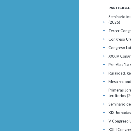
PARTICIPAC
Seminario int
(2025)
+
Tercer Congre
+
Congreso Ur
+
Congreso Lat
+
XXXIV Congre
+
Pre-Alas "La
+
Ruralidad, g
+
Mesa redonda
+
Primeras Jorn
territorios
(2
+
Seminario de
+
XIX Jornadas 
+
V Congreso 
+
XXIII Congre
+