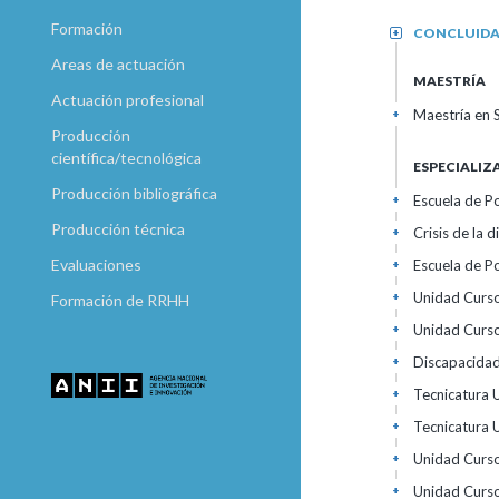
Formación
CONCLUID
+
Areas de actuación
MAESTRÍA
Actuación profesional
Maestría en 
+
Producción
científica/tecnológica
ESPECIALI
Producción bibliográfica
Escuela de P
+
Producción técnica
Crisis de la 
+
Evaluaciones
Escuela de P
+
Unidad Curso
+
Formación de RRHH
Unidad Curso
+
Discapacidad 
+
Tecnicatura 
+
Tecnicatura 
+
Unidad Curso
+
Unidad Curso
+