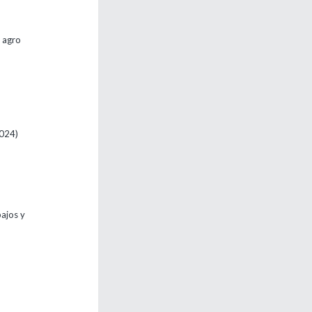
l agro
024)
bajos y