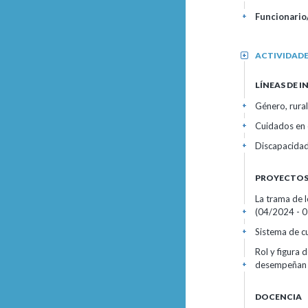
Funcionario/
+
ACTIVIDAD
+
LÍNEAS DE 
Género, rural
+
Cuidados en c
+
Discapacidad
+
PROYECTOS 
La trama de 
(04/2024 - 0
+
Sistema de cu
+
Rol y figura 
desempeñan e
+
DOCENCIA