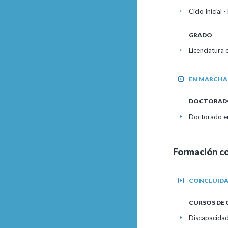
Ciclo Inicial
+
GRADO
Licenciatura 
+
EN MARCHA
+
DOCTORAD
Doctorado en
+
Formación c
CONCLUID
+
CURSOS DE
Discapacidad 
+