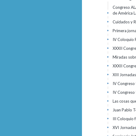
Congreso ALA
de América L
+
Cuidados y R
+
Primera jorn
+
IV Coloquio 
+
XXXII Congre
+
Miradas sobr
+
XXXII Congre
+
XIII Jornadas
+
IV Congreso 
+
IV Congreso 
+
Las cosas qu
+
Juan Pablo 
+
III Coloquio
+
XVI Jornadas 
+