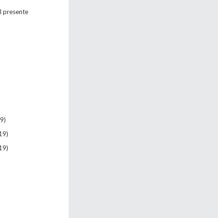
l presente
9)
19)
19)