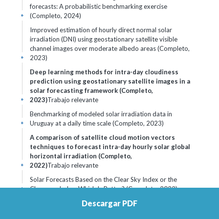
forecasts: A probabilistic benchmarking exercise
(Completo, 2024)
+
Improved estimation of hourly direct normal solar
irradiation (DNI) using geostationary satellite visible
channel images over moderate albedo areas (Completo,
2023)
+
Deep learning methods for intra-day cloudiness
prediction using geostationary satellite images in a
solar forecasting framework (Completo,
2023)
Trabajo relevante
+
Benchmarking of modeled solar irradiation data in
Uruguay at a daily time scale (Completo, 2023)
+
A comparison of satellite cloud motion vectors
techniques to forecast intra-day hourly solar global
horizontal irradiation (Completo,
2022)
Trabajo relevante
+
Solar Forecasts Based on the Clear Sky Index or the
Clearness Index: Which Is Better? (Completo, 2022)
+
Descargar PDF
Pronóstico del día siguiente de la irradiación solar en la
Pampa Húmeda: análisis del desempeño del modelo GFS