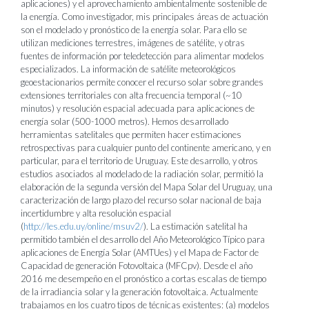
aplicaciones) y el aprovechamiento ambientalmente sostenible de
la energía. Como investigador, mis principales áreas de actuación
son el modelado y pronóstico de la energía solar. Para ello se
utilizan mediciones terrestres, imágenes de satélite, y otras
fuentes de información por teledetección para alimentar modelos
especializados. La información de satélite meteorológicos
geoestacionarios permite conocer el recurso solar sobre grandes
extensiones territoriales con alta frecuencia temporal (~10
minutos) y resolución espacial adecuada para aplicaciones de
energía solar (500-1000 metros). Hemos desarrollado
herramientas satelitales que permiten hacer estimaciones
retrospectivas para cualquier punto del continente americano, y en
particular, para el territorio de Uruguay. Este desarrollo, y otros
estudios asociados al modelado de la radiación solar, permitió la
elaboración de la segunda versión del Mapa Solar del Uruguay, una
caracterización de largo plazo del recurso solar nacional de baja
incertidumbre y alta resolución espacial
(
http://les.edu.uy/online/msuv2/
). La estimación satelital ha
permitido también el desarrollo del Año Meteorológico Típico para
aplicaciones de Energía Solar (AMTUes) y el Mapa de Factor de
Capacidad de generación Fotovoltaica (MFCpv). Desde el año
2016 me desempeño en el pronóstico a cortas escalas de tiempo
de la irradiancia solar y la generación fotovoltaica. Actualmente
trabajamos en los cuatro tipos de técnicas existentes: (a) modelos