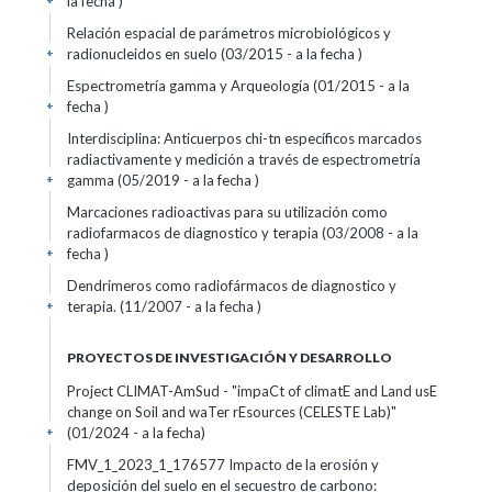
la fecha )
+
Relación espacial de parámetros microbiológicos y
radionucleidos en suelo (03/2015 - a la fecha )
+
Espectrometría gamma y Arqueología (01/2015 - a la
fecha )
+
Interdisciplina: Anticuerpos chi-tn específicos marcados
radiactivamente y medición a través de espectrometría
gamma (05/2019 - a la fecha )
+
Marcaciones radioactivas para su utilización como
radiofarmacos de diagnostico y terapia (03/2008 - a la
fecha )
+
Dendrimeros como radiofármacos de diagnostico y
terapia. (11/2007 - a la fecha )
+
PROYECTOS DE INVESTIGACIÓN Y DESARROLLO
Project CLIMAT-AmSud - "impaCt of climatE and Land usE
change on Soil and waTer rEsources (CELESTE Lab)"
(01/2024 - a la fecha)
+
FMV_1_2023_1_176577 Impacto de la erosión y
deposición del suelo en el secuestro de carbono: