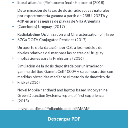
litoral atlantico (Pleistoceno final - Holoceno) (2018)
+
Determinación de tasas de dosis radioactivas naturales
por espectrometría gamma a partir de 238U, 232Th y
40K en arenas negras de playas de Villa Argentina
(Canelones) Uruguay. (2017)
+
Radiolabeling Optimization and Characterization of Three
67Ga DOTA Conjugated Peptides (2017)
+
Un aporte de la datación por OSL a los modelos de
niveles relativos del mar para las costas de Uruguay.
Implicaciones para la Prehistoria (2016)
+
Simulación de la dosis depositada por un irradiador
gamma del tipo GammaCell 4000A y su comparación con
medidas obtenidas mediante el metodo dosimetrico de
Fricke (2016)
+
Novel Mobile handheld and laptop based Indocyanine
Green Detection Systems: report of first experience.
(2015)
+
In vivo studies of Poliamidoamine (PAMAM)
99mTc(CO)3-dendrimer-FITC in murine breast tumor
Descargar PDF
model as a nano-carrier of anti-tumor drugs (2011)
+
Caracterización del ingreso y localización sub-celular de