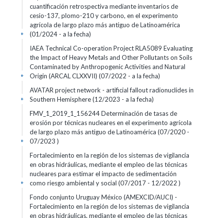
cuantificación retrospectiva mediante inventarios de
cesio-137, plomo-210 y carbono, en el experimento
agrícola de largo plazo más antiguo de Latinoamérica
(01/2024 - a la fecha)
+
IAEA Technical Co-operation Project RLA5089 Evaluating
the Impact of Heavy Metals and Other Pollutants on Soils
Contaminated by Anthropogenic Activities and Natural
Origin (ARCAL CLXXVII) (07/2022 - a la fecha)
+
AVATAR project network - artificial fallout radionuclides in
Southern Hemisphere (12/2023 - a la fecha)
+
FMV_1_2019_1_156244 Determinación de tasas de
erosión por técnicas nucleares en el experimento agrícola
de largo plazo más antiguo de Latinoamérica (07/2020 -
07/2023 )
+
Fortalecimiento en la región de los sistemas de vigilancia
en obras hidráulicas, mediante el empleo de las técnicas
nucleares para estimar el impacto de sedimentación
como riesgo ambiental y social (07/2017 - 12/2022 )
+
Fondo conjunto Uruguay México (AMEXCID/AUCI) -
Fortalecimiento en la región de los sistemas de vigilancia
en obras hidráulicas, mediante el empleo de las técnicas