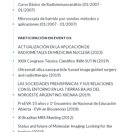
Curso Básico de Radioinmunoanálisis
(01/2007 -
01/2007)
+
Microscopía de barrido por sondas: métodos y
aplicaciones
(01/2007 - 01/2007)
+
PARTICIPACIÓN EN EVENTOS
ACTUALIZACIÓN EN LA APLICACIÓN DE
RADIOMETALES EN MEDICINA NUCLEAR
(2023)
+
XXIX Congreso Técnico Científico ININ-SUTIN
(2019)
+
Ultrasmall silica nanoparticle-based image guided surgery
and radiotherapy
(2019)
+
LAS SOCIEDADES PREHISPÁNICAS Y SUS RELACIONES
CON EL ENTORNO EN LAS TIERRAS BAJAS DEL
NOROESTE ARGENTINO XXCNAA
(2019)
+
ProEVA 10 años y 1º Encuentro de Nacional de Educación
Abierta - EVA en Biociencias
(2018)
+
XI Brazilian MRS Meeting
(2012)
+
Status and future of Molecular Imaging: Looking for the
horizon
(2010)
+