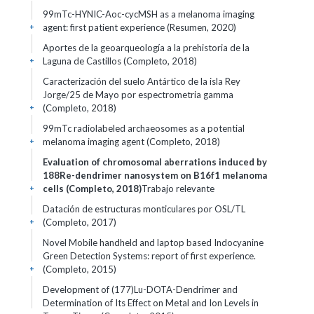
99mTc-HYNIC-Aoc-cycMSH as a melanoma imaging
agent: first patient experience (Resumen, 2020)
+
Aportes de la geoarqueología a la prehistoria de la
Laguna de Castillos (Completo, 2018)
+
Caracterización del suelo Antártico de la isla Rey
Jorge/25 de Mayo por espectrometria gamma
(Completo, 2018)
+
99mTc radiolabeled archaeosomes as a potential
melanoma imaging agent (Completo, 2018)
+
Evaluation of chromosomal aberrations induced by
188Re-dendrimer nanosystem on B16f1 melanoma
cells (Completo, 2018)
Trabajo relevante
+
Datación de estructuras monticulares por OSL/TL
(Completo, 2017)
+
Novel Mobile handheld and laptop based Indocyanine
Green Detection Systems: report of first experience.
(Completo, 2015)
+
Development of (177)Lu-DOTA-Dendrimer and
Determination of Its Effect on Metal and Ion Levels in