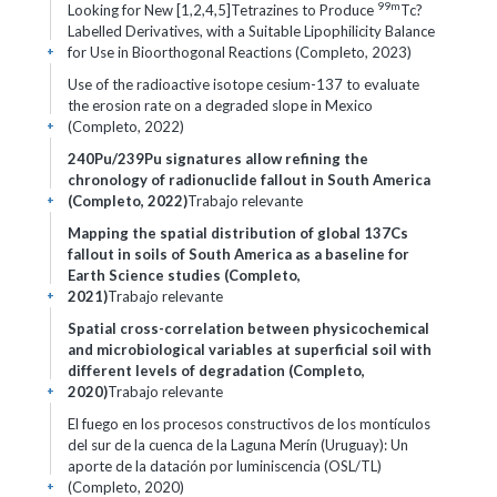
99m
Looking for New [1,2,4,5]Tetrazines to Produce
Tc?
Labelled Derivatives, with a Suitable Lipophilicity Balance
for Use in Bioorthogonal Reactions (Completo, 2023)
+
Use of the radioactive isotope cesium-137 to evaluate
the erosion rate on a degraded slope in Mexico
(Completo, 2022)
+
240Pu/239Pu signatures allow refining the
chronology of radionuclide fallout in South America
(Completo, 2022)
Trabajo relevante
+
Mapping the spatial distribution of global 137Cs
fallout in soils of South America as a baseline for
Earth Science studies (Completo,
2021)
Trabajo relevante
+
Spatial cross-correlation between physicochemical
and microbiological variables at superficial soil with
different levels of degradation (Completo,
2020)
Trabajo relevante
+
El fuego en los procesos constructivos de los montículos
del sur de la cuenca de la Laguna Merín (Uruguay): Un
aporte de la datación por luminiscencia (OSL/TL)
(Completo, 2020)
+