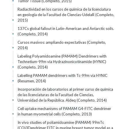
Tumor Tissue (Completo, 2015)
+
Radiactividad en los cursos de química de la licenciatura
en geología de la Facultad de Ciencias-UdelaR (Completo,
2015)
+
137Cs global fallout in Latin-American and Antarctic soils.
(Completo, 2014)
+
Cursos masivos: ampliando expectativas (Completo,
2014)
+
Labeling Polyamidoamine (PAMAM) Dendrimers with
Technetium-99m via Hydrazinonicotinamide (HYNIC)
(Completo, 2014)
+
Labelling PAMAM dendrimers with Tc-99m via HYNIC
(Resumen, 2014)
+
Incorporación de laboratorios al primer curso de química
de las licenciaturas de la Facultad de Ciencias,
Universidad de la República. Aldeq (Completo, 2014)
+
Cell uptake mechanisms of PAMAM G4-FITC dendrimer
in human myometrial cells (Completo, 2013)
+
In vivo studies of poliamidoamine (PAMAM) 99mTc
(CO)3Dendrimer FITC in murine breast tumor model as a