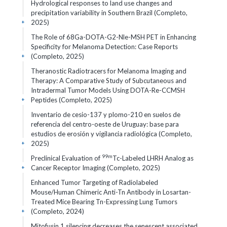
Hydrological responses to land use changes and
precipitation variability in Southern Brazil (Completo,
2025)
+
The Role of 68Ga-DOTA-G2-Nle-MSH PET in Enhancing
Specificity for Melanoma Detection: Case Reports
(Completo, 2025)
+
Theranostic Radiotracers for Melanoma Imaging and
Therapy: A Comparative Study of Subcutaneous and
Intradermal Tumor Models Using DOTA-Re-CCMSH
Peptides (Completo, 2025)
+
Inventario de cesio-137 y plomo-210 en suelos de
referencia del centro-oeste de Uruguay: base para
estudios de erosión y vigilancia radiológica (Completo,
2025)
+
99m
Preclinical Evaluation of
Tc-Labeled LHRH Analog as
Cancer Receptor Imaging (Completo, 2025)
+
Enhanced Tumor Targeting of Radiolabeled
Mouse/Human Chimeric Anti-Tn Antibody in Losartan-
Treated Mice Bearing Tn-Expressing Lung Tumors
(Completo, 2024)
+
Mitofusin 1 silencing decreases the senescent associated