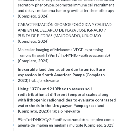
secretory phenotype, promotes immune cell recruitment
and delays melanoma tumor growth after chemotherapy
(Completo, 2024)
+
CARACTERIZACIÓN GEOMORFOLÓGICA Y CALIDAD
AMBIENTAL DEL ARCO DE PLAYA JOSÉ IGNACIO ?
PUNTA DE PIEDRAS (MALDONADO, URUGUAY)
(Completo, 2024)
+
Molecular Imaging of Melanoma VEGF-expressing
Tumors through [99mTc]Tc-HYNIC-Fab(Bevacizumab)
(Completo, 2024)
+
Inexorable land degradation due to agriculture
expansion in South American Pampa (Completo,
2023)
Trabajo relevante
+
Using 137Cs and 210Pbex to assess soil
redistribution at different temporal scales along
with lithogenic radionuclides to evaluate contrasted
watersheds in the Uruguayan Pampa grassland
(Completo, 2023)
Trabajo relevante
+
99mTc-HYNIC/Cy7-Fab(Bevacizumab): su empleo como
agente de imagen en mieloma múltiple (Completo, 2023)
+