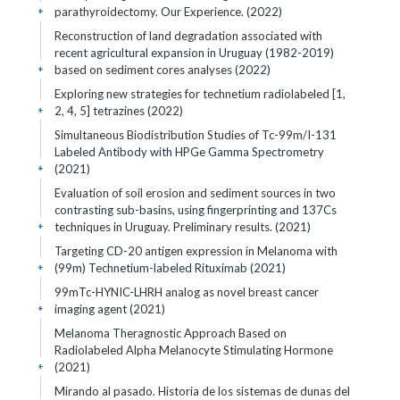
parathyroidectomy. Our Experience. (2022)
+
Reconstruction of land degradation associated with
recent agricultural expansion in Uruguay (1982-2019)
based on sediment cores analyses (2022)
+
Exploring new strategies for technetium radiolabeled [1,
2, 4, 5] tetrazines (2022)
+
Simultaneous Biodistribution Studies of Tc-99m/I-131
Labeled Antibody with HPGe Gamma Spectrometry
(2021)
+
Evaluation of soil erosion and sediment sources in two
contrasting sub-basins, using fingerprinting and 137Cs
techniques in Uruguay. Preliminary results. (2021)
+
Targeting CD-20 antigen expression in Melanoma with
(99m) Technetium-labeled Rituximab (2021)
+
99mTc-HYNIC-LHRH analog as novel breast cancer
imaging agent (2021)
+
Melanoma Theragnostic Approach Based on
Radiolabeled Alpha Melanocyte Stimulating Hormone
(2021)
+
Mirando al pasado. Historia de los sistemas de dunas del