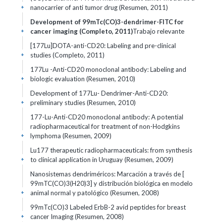
nanocarrier of anti tumor drug (Resumen, 2011)
+
Development of 99mTc(CO)3-dendrimer-FITC for
cancer imaging (Completo, 2011)
Trabajo relevante
+
[177Lu]DOTA-anti-CD20: Labeling and pre-clinical
studies (Completo, 2011)
+
177Lu -Anti-CD20 monoclonal antibody: Labeling and
biologic evaluation (Resumen, 2010)
+
Development of 177Lu- Dendrimer-Anti-CD20:
preliminary studies (Resumen, 2010)
+
177-Lu-Anti-CD20 monoclonal antibody: A potential
radiopharmaceutical for treatment of non-Hodgkins
lymphoma (Resumen, 2009)
+
Lu177 therapeutic radiopharmaceuticals: from synthesis
to clinical application in Uruguay (Resumen, 2009)
+
Nanosistemas dendriméricos: Marcación a través de [
99mTC(CO)3(H20)3] y distribución biológica en modelo
animal normal y patológico (Resumen, 2008)
+
99mTc(CO)3 Labeled ErbB-2 avid peptides for breast
cancer Imaging (Resumen, 2008)
+