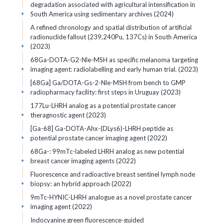
degradation associated with agricultural intensification in
South America using sedimentary archives (2024)
+
A refined chronology and spatial distribution of artificial
radionuclide fallout (239,240Pu, 137Cs) in South America
(2023)
+
68Ga-DOTA-G2-Nle-MSH as specific melanoma targeting
imaging agent: radiolabelling and early human trial. (2023)
+
[68Ga] Ga/DOTA-Gs-2-Nle-MSH from bench to GMP
radiopharmacy facility: first steps in Uruguay (2023)
+
177Lu-LHRH analog as a potential prostate cancer
theragnostic agent (2023)
+
[Ga-68] Ga-DOTA-Ahx-(DLys6)-LHRH peptide as
potential prostate cancer imaging agent (2022)
+
68Ga-: 99mTc-labeled LHRH analog as new potential
breast cancer imaging agents (2022)
+
Fluorescence and radioactive breast sentinel lymph node
biopsy: an hybrid approach (2022)
+
9mTc-HYNIC-LHRH analogue as a novel prostate cancer
imaging agent (2022)
+
Indocyanine green fluorescence-guided