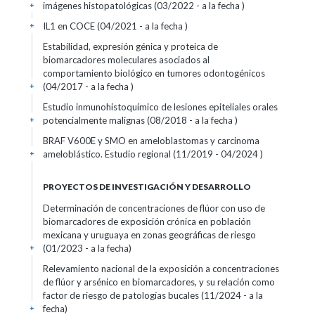
imágenes histopatológicas (03/2022 - a la fecha )
+
IL1 en COCE (04/2021 - a la fecha )
+
Estabilidad, expresión génica y proteica de
biomarcadores moleculares asociados al
comportamiento biológico en tumores odontogénicos
(04/2017 - a la fecha )
+
Estudio inmunohistoquímico de lesiones epiteliales orales
potencialmente malignas (08/2018 - a la fecha )
+
BRAF V600E y SMO en ameloblastomas y carcinoma
ameloblástico. Estudio regional (11/2019 - 04/2024 )
+
PROYECTOS DE INVESTIGACIÓN Y DESARROLLO
Determinación de concentraciones de flúor con uso de
biomarcadores de exposición crónica en población
mexicana y uruguaya en zonas geográficas de riesgo
(01/2023 - a la fecha)
+
Relevamiento nacional de la exposición a concentraciones
de flúor y arsénico en biomarcadores, y su relación como
factor de riesgo de patologías bucales (11/2024 - a la
fecha)
+