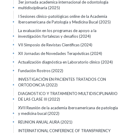
3er jornada academica internacional de odontologia
multidisciplinaria
(2025)
+
I Sesiones clínico-patológicas online de la Academia
Iberoamericana de Patología y Medicina Bucal
(2025)
+
La evaluación en los programas de apoyo a la
investigación: fortalezas y desafíos
(2024)
+
VII Simposio de Revistas Científicas
(2024)
+
XII Jornadas de Novedades Terapéuticas
(2024)
+
Actualización diagnóstica en Laboratorio clínico
(2024)
+
Fundación Rostros
(2022)
+
INVESTIGACIÓN EN PACIENTES TRATADOS CON
ORTODONCIA
(2022)
+
DIAGNOSTICO Y TRATAMIENTO MULTIDISCIPLINARIO
DE LAS CLASE III
(2022)
+
XVII Reunión de la academia iberoamericana de patología
y medicina bucal
(2022)
+
REUNION ANUAL AURA
(2021)
+
INTERNATIONAL CONFERENCE OF TRANSPARENCY