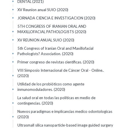
DENTAL
(2021)
+
XV Reunion anual SUIO
(2020)
+
JORNADA CIENCIA E INVESTIGACION
(2020)
+
5TH CONGRESS OF IRANIAN ORAL AND
MAXILLOFACIAL PATHOLOGISTS
(2020)
+
XV REUNION ANUAL SUIO
(2020)
+
5th Congress of Iranian Oral and Maxillofacial
Pathologists? Association.
(2020)
+
Primer congreso de revistas científicas.
(2020)
+
VIII Simposio Internacional de Cáncer Oral - Online..
(2020)
+
Utilidad de los probióticos como agente
inmunomoduladores.
(2020)
+
La salud oral en todas las políticas en medio de
contingencias.
(2020)
+
Nuevos paradigmas e implicancias medico odontologicas
(2020)
+
Ultrasmall silica nanoparticle-based image guided surgery