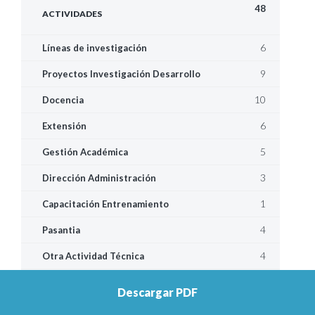
48
ACTIVIDADES
6
Líneas de investigación
9
Proyectos Investigación Desarrollo
10
Docencia
6
Extensión
5
Gestión Académica
3
Dirección Administración
1
Capacitación Entrenamiento
4
Pasantia
4
Otra Actividad Técnica
Descargar PDF
65
PRODUCCIÓN BIBLIOGRÁFICA