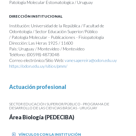
Patología Molecular Estomatologica / Uruguay
DIRECCIÓN INSTITUCIONAL
Institución: Universidad de la República / Facultad de
Odontología / Sector Educación Superior/Público
/ Patología Molecular - Publicaciones - Fisiopatología
Dirección: Las Heras 1925 / 11600
País: Uruguay / Montevideo / Montevideo
Teléfono: (00598) 4873048
Correo electrónico/Sitio Web:
vanesapereira@odon.edu.uy
https://odon.edu.uy/sitios/pmm/
Actuación profesional
SECTOR EDUCACIÓN SUPERIOR/PÚBLICO - PROGRAMA DE
DESARROLLO DE LAS CIENCIAS BÁSICAS - URUGUAY
Área Biología (PEDECIBA)
VÍNCULOS CON LA INSTITUCIÓN
+