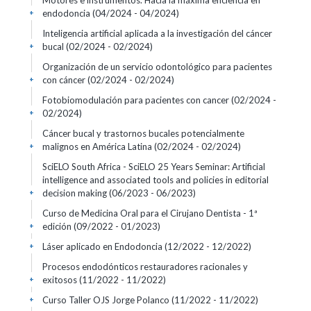
Motores e instrumentos. Hacia la máxima eficiencia en
endodoncia
(04/2024 - 04/2024)
+
Inteligencia artificial aplicada a la investigación del cáncer
bucal
(02/2024 - 02/2024)
+
Organización de un servicio odontológico para pacientes
con cáncer
(02/2024 - 02/2024)
+
Fotobiomodulación para pacientes con cancer
(02/2024 -
02/2024)
+
Cáncer bucal y trastornos bucales potencialmente
malignos en América Latina
(02/2024 - 02/2024)
+
SciELO South Africa - SciELO 25 Years Seminar: Artificial
intelligence and associated tools and policies in editorial
decision making
(06/2023 - 06/2023)
+
Curso de Medicina Oral para el Cirujano Dentista - 1ª
edición
(09/2022 - 01/2023)
+
Láser aplicado en Endodoncia
(12/2022 - 12/2022)
+
Procesos endodónticos restauradores racionales y
exitosos
(11/2022 - 11/2022)
+
Curso Taller OJS Jorge Polanco
(11/2022 - 11/2022)
+