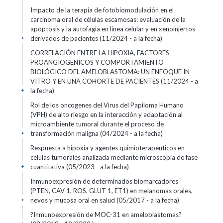
Impacto de la terapia de fotobiomodulación en el
carcinoma oral de células escamosas: evaluación de la
apoptosis y la autofagia en línea celular y en xenoinjertos
derivados de pacientes (11/2024 - a la fecha)
+
CORRELACIÓN ENTRE LA HIPOXIA, FACTORES
PROANGIOGÉNICOS Y COMPORTAMIENTO
BIOLÓGICO DEL AMELOBLASTOMA: UN ENFOQUE IN
VITRO Y EN UNA COHORTE DE PACIENTES (11/2024 - a
la fecha)
+
Rol de los oncogenes del Virus del Papiloma Humano
(VPH) de alto riesgo en la interacción y adaptación al
microambiente tumoral durante el proceso de
transformación maligna (04/2024 - a la fecha)
+
Respuesta a hipoxia y agentes quimioterapeuticos en
celulas tumorales analizada mediante microscopi­a de fase
cuantitativa (05/2023 - a la fecha)
+
Inmunoexpresión de determinados biomarcadores
(PTEN, CAV 1, ROS, GLUT 1, ET1) en melanomas orales,
nevos y mucosa oral en salud (05/2017 - a la fecha)
+
?Inmunoexpresión de MOC-31 en ameloblastomas?