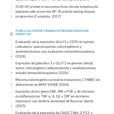
S100-A9 protein in exosomes from chronic lymphocytic
leukemia cells promotes NF-?B activity during disease
progression (Completo, 2017)
+
PUBLICACIÓN DE TRABAJOS PRESENTADOS EN
EVENTOS
+
Evaluación de la expresión de p53 y CD90 en quistes
radiculares, queratoquistes odontogénicos y
ameloblastomas: una evaluación inmunohistoquímica.
(2026)
+
Expresión de galectina-3 y GLUT1 en germen dental,
tumor odontogénico adenomatoide y ameloblastoma:
estudio inmunohistoquímico (2026)
+
Mixoma odontogénico presenta mutaciones CTNNB1 sin
alteraciones en BRAF-V600E (2026)
+
Expresión de los genes ERK, JNK y P38, y de citocinas
proinflamatorias TNF-α, IL-1β, y CRP en escolares
mexicanos con distinta severidad de fluorosis dental
(2025)
+
Evaluación de la expresión de GALECTINA-3, P53, y