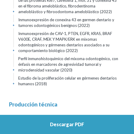
de las proteínas Ki67, caveolina 1, moc 31 y conexina 43
en el fibroma ameloblástico, fibrodentinoma
ameloblástico y fibroodontoma ameloblástico (2022)
+
Inmunoexpresión de conexina 43 en germen dentario y
tumores odontogénicos benignos (2022)
+
Inmunoexpresión de CAV-1, PTEN, EGFR, KRAS, BRAF
V600E, CRAF, MEK Y MAPK/ERK en mixomas
odontogénicos y gérmenes dentarios asociados a su
comportamiento biológico (2022)
+
Perfil inmunohistoquímico del mixoma odontogénico, con
énfasis en marcadores de agresividad tumoral y
microdensidad vascular (2020)
+
Estudio de la proliferación celular en gérmenes dentarios
humanos (2018)
+
Producción técnica
OTRAS PRODUCCIONES
+
Descargar PDF