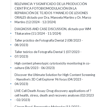
RELEVANCIA Y SIGNIFICADO DE LA PRODUCCIÓN
CIENTÍFICA FOTOBIOMODULACIÓN EN LA
REPARACIÓN DE TEJIDOS Y MANEJO DE LESIONES
ORALES dictado por Dra. Manoela Martins y Dr. Marco
Martins
(12/2024 - 12/2024)
+
DIAGNOSIS AND CASE DISCUSSION, dictado por WM
Tilakaratne
(11/2024 - 11/2024)
+
Taller práctico de Fotografía Dental 2
(08/2023 -
08/2023)
+
Taller teórico de Fotografía Dental 1
(07/2023 -
07/2023)
+
High content phenotypic cytotoxicity monitoring in co-
culture
(06/2023 - 06/2023)
+
Discover the Ultimate Solution for High Content Screening
- Nanolive's 3D Cell Explorer 96 focus
(04/2023 -
04/2023)
+
LIVE Cell Death Assay: Drug discovery applications of ?
cell health, stress, death and recovery analyses
(02/2023
- 02/2023)
+
Cáncer Bucal. Perspectiva Molecular
(11/2022 -