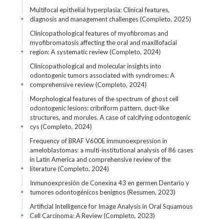
Multifocal epithelial hyperplasia: Clinical features,
diagnosis and management challenges (Completo, 2025)
+
Clinicopathological features of myofibromas and
myofibromatosis affecting the oral and maxillofacial
region: A systematic review (Completo, 2024)
+
Clinicopathological and molecular insights into
odontogenic tumors associated with syndromes: A
comprehensive review (Completo, 2024)
+
Morphological features of the spectrum of ghost cell
odontogenic lesions: cribriform pattern, duct-like
structures, and morules. A case of calcifying odontogenic
cys (Completo, 2024)
+
Frequency of BRAF V600E immunoexpression in
ameloblastomas: a multi-institutional analysis of 86 cases
in Latin America and comprehensive review of the
literature (Completo, 2024)
+
Inmunoexpresión de Conexina 43 en germen Dentario y
tumores odontogénicos benignos (Resumen, 2023)
+
Artificial Intelligence for Image Analysis in Oral Squamous
Cell Carcinoma: A Review (Completo, 2023)
+