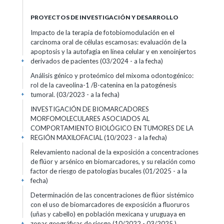
PROYECTOS DE INVESTIGACIÓN Y DESARROLLO
Impacto de la terapia de fotobiomodulación en el
carcinoma oral de células escamosas: evaluación de la
apoptosis y la autofagia en línea celular y en xenoinjertos
derivados de pacientes (03/2024 - a la fecha)
+
Análisis génico y proteómico del mixoma odontogénico:
rol de la caveolina-1 /B-catenina en la patogénesis
tumoral. (03/2023 - a la fecha)
+
INVESTIGACIÓN DE BIOMARCADORES
MORFOMOLECULARES ASOCIADOS AL
COMPORTAMIENTO BIOLÓGICO EN TUMORES DE LA
REGIÓN MAXILOFACIAL (10/2023 - a la fecha)
+
Relevamiento nacional de la exposición a concentraciones
de flúor y arsénico en biomarcadores, y su relación como
factor de riesgo de patologías bucales (01/2025 - a la
fecha)
+
Determinación de las concentraciones de flúor sistémico
con el uso de biomarcadores de exposición a fluoruros
(uñas y cabello) en población mexicana y uruguaya en
zonas geográficas de riesgo (10/2022 - 03/2025 )
+