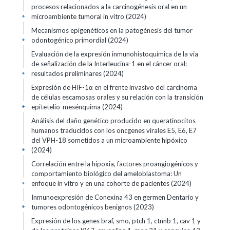
procesos relacionados a la carcinogénesis oral en un
microambiente tumoral in vitro (2024)
+
Mecanismos epigenéticos en la patogénesis del tumor
odontogénico primordial (2024)
+
Evaluación de la expresión inmunohistoquímica de la via
de señalización de la Interleucina-1 en el cáncer oral:
resultados preliminares (2024)
+
Expresión de HIF-1α en el frente invasivo del carcinoma
de células escamosas orales y su relación con la transición
epitetelio-mesénquima (2024)
+
Análisis del daño genético producido en queratinocitos
humanos traducidos con los oncgenes virales E5, E6, E7
del VPH-18 sometidos a un microambiente hipóxico
(2024)
+
Correlación entre la hipoxia, factores proangiogénicos y
comportamiento biológico del ameloblastoma: Un
enfoque in vitro y en una cohorte de pacientes (2024)
+
Inmunoexpresión de Conexina 43 en germen Dentario y
tumores odontogénicos benignos (2023)
+
Expresión de los genes braf, smo, ptch 1, ctnnb 1, cav 1 y