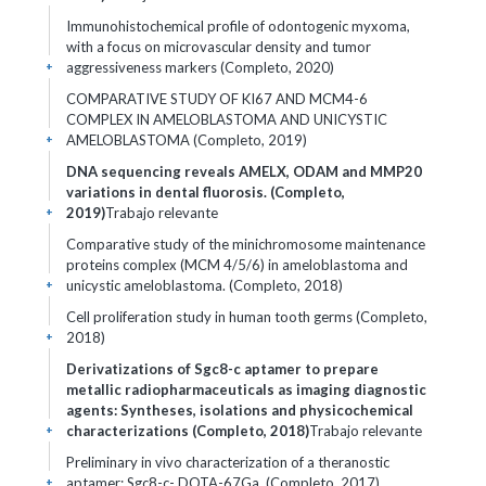
Immunohistochemical profile of odontogenic myxoma,
with a focus on microvascular density and tumor
aggressiveness markers (Completo, 2020)
+
COMPARATIVE STUDY OF KI67 AND MCM4-6
COMPLEX IN AMELOBLASTOMA AND UNICYSTIC
AMELOBLASTOMA (Completo, 2019)
+
DNA sequencing reveals AMELX, ODAM and MMP20
variations in dental fluorosis. (Completo,
2019)
Trabajo relevante
+
Comparative study of the minichromosome maintenance
proteins complex (MCM 4/5/6) in ameloblastoma and
unicystic ameloblastoma. (Completo, 2018)
+
Cell proliferation study in human tooth germs (Completo,
2018)
+
Derivatizations of Sgc8-c aptamer to prepare
metallic radiopharmaceuticals as imaging diagnostic
agents: Syntheses, isolations and physicochemical
characterizations (Completo, 2018)
Trabajo relevante
+
Preliminary in vivo characterization of a theranostic
aptamer: Sgc8-c- DOTA-67Ga. (Completo, 2017)
+