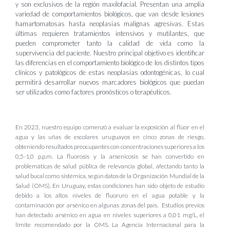
y son exclusivos de la región maxilofacial. Presentan una amplia
variedad de comportamientos biológicos, que van desde lesiones
hamartomatosas hasta neoplasias malignas agresivas. Estas
últimas requieren tratamientos intensivos y mutilantes, que
pueden comprometer tanto la calidad de vida como la
supervivencia del paciente. Nuestro principal objetivo es identificar
las diferencias en el comportamiento biológico de los distintos tipos
clínicos y patológicos de estas neoplasias odontogénicas, lo cual
permitirá desarrollar nuevos marcadores biológicos que puedan
ser utilizados como factores pronósticos o terapéuticos.
En 2023, nuestro equipo comenzó a evaluar la exposición al flúor en el
agua y las uñas de escolares uruguayos en cinco zonas de riesgo,
obteniendo resultados preocupantes con concentraciones superiores a los
0,5-1,0 p.p.m. La fluorosis y la arsenicosis se han convertido en
problemáticas de salud pública de relevancia global, afectando tanto la
salud bucal como sistémica, según datos de la Organización Mundial de la
Salud (OMS). En Uruguay, estas condiciones han sido objeto de estudio
debido a los altos niveles de fluoruro en el agua potable y la
contaminación por arsénico en algunas zonas del país. Estudios previos
han detectado arsénico en agua en niveles superiores a 0,01 mg/L, el
límite recomendado por la OMS. La Agencia Internacional para la