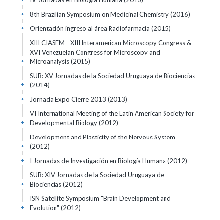
IV Jornadas en Biologia Humana
(2016)
8th Brazilian Symposium on Medicinal Chemistry
(2016)
+
Orientación ingreso al área Radiofarmacia
(2015)
+
XIII CIASEM - XIII Interamerican Microscopy Congress &
XVI Venezuelan Congress for Microscopy and
Microanalysis
(2015)
+
SUB: XV Jornadas de la Sociedad Uruguaya de Biociencias
(2014)
+
Jornada Expo Cierre 2013
(2013)
+
VI International Meeting of the Latin American Society for
Developmental Biology
(2012)
+
Development and Plasticity of the Nervous System
(2012)
+
I Jornadas de Investigación en Biología Humana
(2012)
+
SUB: XIV Jornadas de la Sociedad Uruguaya de
Biociencias
(2012)
+
ISN Satellite Symposium "Brain Development and
Evolution"
(2012)
+