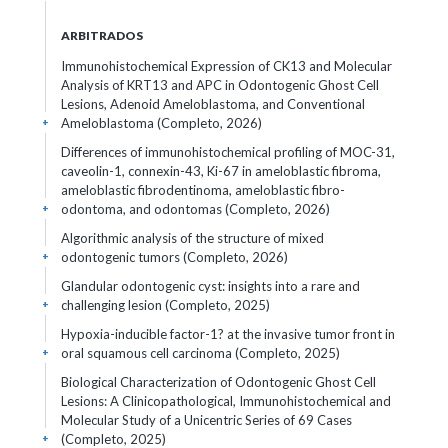
ARBITRADOS
Immunohistochemical Expression of CK13 and Molecular
Analysis of KRT13 and APC in Odontogenic Ghost Cell
Lesions, Adenoid Ameloblastoma, and Conventional
Ameloblastoma (Completo, 2026)
+
Differences of immunohistochemical profiling of MOC-31,
caveolin-1, connexin-43, Ki-67 in ameloblastic fibroma,
ameloblastic fibrodentinoma, ameloblastic fibro-
odontoma, and odontomas (Completo, 2026)
+
Algorithmic analysis of the structure of mixed
odontogenic tumors (Completo, 2026)
+
Glandular odontogenic cyst: insights into a rare and
challenging lesion (Completo, 2025)
+
Hypoxia-inducible factor-1? at the invasive tumor front in
oral squamous cell carcinoma (Completo, 2025)
+
Biological Characterization of Odontogenic Ghost Cell
Lesions: A Clinicopathological, Immunohistochemical and
Molecular Study of a Unicentric Series of 69 Cases
(Completo, 2025)
+