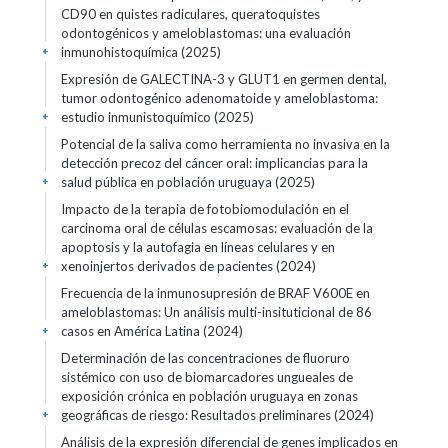
CD90 en quistes radiculares, queratoquistes
odontogénicos y ameloblastomas: una evaluación
inmunohistoquímica (2025)
+
Expresión de GALECTINA-3 y GLUT1 en germen dental,
tumor odontogénico adenomatoide y ameloblastoma:
estudio inmunistoquímico (2025)
+
Potencial de la saliva como herramienta no invasiva en la
detección precoz del cáncer oral: implicancias para la
salud pública en población uruguaya (2025)
+
Impacto de la terapia de fotobiomodulación en el
carcinoma oral de células escamosas: evaluación de la
apoptosis y la autofagia en líneas celulares y en
xenoinjertos derivados de pacientes (2024)
+
Frecuencia de la inmunosupresión de BRAF V600E en
ameloblastomas: Un análisis multi-insituticional de 86
casos en América Latina (2024)
+
Determinación de las concentraciones de fluoruro
sistémico con uso de biomarcadores ungueales de
exposición crónica en población uruguaya en zonas
geográficas de riesgo: Resultados preliminares (2024)
+
Análisis de la expresión diferencial de genes implicados en