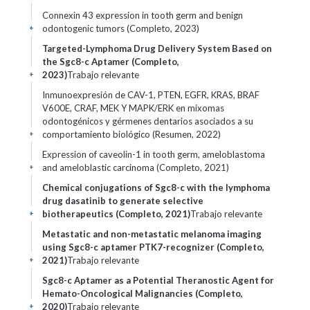
Connexin 43 expression in tooth germ and benign
odontogenic tumors (Completo, 2023)
+
Targeted-Lymphoma Drug Delivery System Based on
the Sgc8-c Aptamer (Completo,
2023)
Trabajo relevante
+
Inmunoexpresión de CAV-1, PTEN, EGFR, KRAS, BRAF
V600E, CRAF, MEK Y MAPK/ERK en mixomas
odontogénicos y gérmenes dentarios asociados a su
comportamiento biológico (Resumen, 2022)
+
Expression of caveolin-1 in tooth germ, ameloblastoma
and ameloblastic carcinoma (Completo, 2021)
+
Chemical conjugations of Sgc8-c with the lymphoma
drug dasatinib to generate selective
biotherapeutics (Completo, 2021)
Trabajo relevante
+
Metastatic and non-metastatic melanoma imaging
using Sgc8-c aptamer PTK7-recognizer (Completo,
2021)
Trabajo relevante
+
Sgc8-c Aptamer as a Potential Theranostic Agent for
Hemato-Oncological Malignancies (Completo,
2020)
Trabajo relevante
+