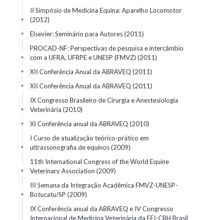
II Simpósio de Medicina Equina: Aparelho Locomotor
(2012)
+
Elsevier: Seminário para Autores
(2011)
+
PROCAD-NF: Perspectivas de pesquisa e intercâmbio
com a UFRA, UFRPE e UNESP (FMVZ)
(2011)
+
XII Conferência Anual da ABRAVEQ
(2011)
+
XII Conferência Anual da ABRAVEQ
(2011)
+
IX Congresso Brasileiro de Cirurgia e Anestesiologia
Veterinária
(2010)
+
XI Conferência anual da ABRAVEQ
(2010)
+
I Curso de atualização teórico-prático em
ultrassonografia de equinos
(2009)
+
11th International Congress of the World Equine
Veterinary Association
(2009)
+
III Semana da Integração Acadêmica FMVZ-UNESP-
Botucatu/SP
(2009)
+
IX Conferência anual da ABRAVEQ e IV Congresso
Internacional de Medicina Veterinária da FEI-CBH Brasil