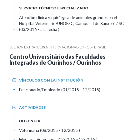
SERVICIO TÉCNICO ESPECIALIZADO
Atención clínica y quirúrgica de animales grandes en el
Hospital Veterinario-UNOESC, Campus II de Xanxerê / SC
(03/2016 - a la fecha )
+
SECTOR EXTRANJERO/INTERNACIONAL/OTROS - BRASIL
Centro Universitário das Faculdades
Integradas de Ourinhos / Ourinhos
VÍNCULOS CON LA INSTITUCIÓN
+
Funcionario/Empleado (01/2015 - 12/2015)
+
ACTIVIDADES
+
DOCENCIA
Veterinaria (08/2015 - 12/2015 )
+
Medicina Veterinaria (02/2015 - 12/2015 )
+