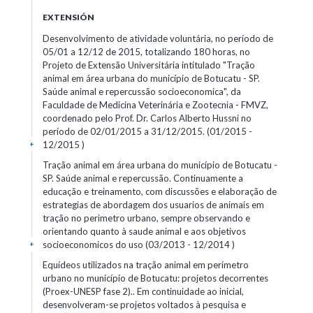
EXTENSIÓN
Desenvolvimento de atividade voluntária, no período de
05/01 a 12/12 de 2015, totalizando 180 horas, no
Projeto de Extensão Universitária intitulado "Tração
animal em área urbana do município de Botucatu - SP.
Saúde animal e repercussão socioeconomica", da
Faculdade de Medicina Veterinária e Zootecnia - FMVZ,
coordenado pelo Prof. Dr. Carlos Alberto Hussni no
período de 02/01/2015 a 31/12/2015. (01/2015 -
12/2015 )
+
Tração animal em área urbana do município de Botucatu -
SP. Saúde animal e repercussão. Continuamente a
educação e treinamento, com discussões e elaboração de
estrategias de abordagem dos usuarios de animais em
tração no perimetro urbano, sempre observando e
orientando quanto à saude animal e aos objetivos
socioeconomicos do uso (03/2013 - 12/2014 )
+
Equídeos utilizados na tração animal em perímetro
urbano no município de Botucatu: projetos decorrentes
(Proex-UNESP fase 2).. Em continuidade ao inicial,
desenvolveram-se projetos voltados à pesquisa e