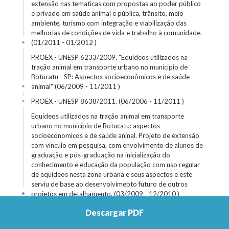
extensão nas tematicas com propostas ao poder público
e privado em saúde animal e pública, trânsito, meio
ambiente, turismo com integração e viabilização das
melhorias de condições de vida e trabalho à comunidade.
(01/2011 - 01/2012 )
+
PROEX - UNESP 6233/2009. "Equídeos utilizados na
tração animal em transporte urbano no munícipio de
Botucatu - SP: Aspectos socioeconômicos e de saúde
animal" (06/2009 - 11/2011 )
+
PROEX - UNESP 8638/2011. (06/2006 - 11/2011 )
+
Equídeos utilizados na tração animal em transporte
urbano no município de Botucatu: aspectos
socioeconomicos e de saúde aninal. Projeto de extensão
com vínculo em pesquisa, com envolvimento de alunos de
graduação e pós-graduação na inicialização do
conhecimento e educação da população com uso regular
de equídeos nesta zona urbana e seus aspectos e este
serviu de base ao desenvolvimebto futuro de outros
projetos em detalhamento. (03/2009 - 12/2010 )
+
Descargar PDF
PASANTÍAS