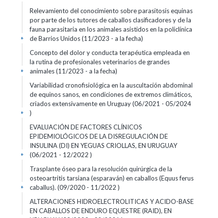
Relevamiento del conocimiento sobre parasitosis equinas
por parte de los tutores de caballos clasificadores y de la
fauna parasitaria en los animales asistidos en la policlínica
de Barrios Unidos (11/2023 - a la fecha)
+
Concepto del dolor y conducta terapéutica empleada en
la rutina de profesionales veterinarios de grandes
animales (11/2023 - a la fecha)
+
Variabilidad cronofisiológica en la auscultación abdominal
de equinos sanos, en condiciones de extremos climáticos,
criados extensivamente en Uruguay (06/2021 - 05/2024
)
+
EVALUACIÓN DE FACTORES CLÍNICOS
EPIDEMIOLÓGICOS DE LA DISREGULACIÓN DE
INSULINA (DI) EN YEGUAS CRIOLLAS, EN URUGUAY
(06/2021 - 12/2022 )
+
Trasplante óseo para la resolución quirúrgica de la
osteoartritis tarsiana (esparaván) en caballos (Equus ferus
caballus). (09/2020 - 11/2022 )
+
ALTERACIONES HIDROELECTROLITICAS Y ACIDO-BASE
EN CABALLOS DE ENDURO EQUESTRE (RAID), EN