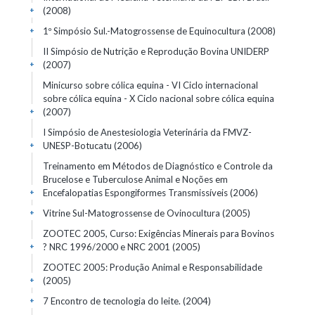
(2008)
+
1º Simpósio Sul.-Matogrossense de Equinocultura
(2008)
+
II Simpósio de Nutrição e Reprodução Bovina UNIDERP
(2007)
+
Minicurso sobre cólica equina - VI Ciclo internacional
sobre cólica equina - X Ciclo nacional sobre cólica equina
(2007)
+
I Simpósio de Anestesiologia Veterinária da FMVZ-
UNESP-Botucatu
(2006)
+
Treinamento em Métodos de Diagnóstico e Controle da
Brucelose e Tuberculose Animal e Noções em
Encefalopatias Espongiformes Transmissíveis
(2006)
+
Vitrine Sul-Matogrossense de Ovinocultura
(2005)
+
ZOOTEC 2005, Curso: Exigências Minerais para Bovinos
? NRC 1996/2000 e NRC 2001
(2005)
+
ZOOTEC 2005: Produção Animal e Responsabilidade
(2005)
+
7 Encontro de tecnologia do leite.
(2004)
+