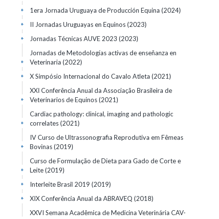
1era Jornada Uruguaya de Producción Equina
(2024)
+
II Jornadas Uruguayas en Equinos
(2023)
+
Jornadas Técnicas AUVE 2023
(2023)
+
Jornadas de Metodologías activas de enseñanza en
Veterinaria
(2022)
+
X Simpósio Internacional do Cavalo Atleta
(2021)
+
XXI Conferência Anual da Associação Brasileira de
Veterinarios de Equinos
(2021)
+
Cardiac pathology: clinical, imaging and pathologic
correlates
(2021)
+
IV Curso de Ultrassonografia Reprodutiva em Fêmeas
Bovinas
(2019)
+
Curso de Formulação de Dieta para Gado de Corte e
Leite
(2019)
+
Interleite Brasil 2019
(2019)
+
XIX Conferência Anual da ABRAVEQ
(2018)
+
XXVI Semana Acadêmica de Medicina Veterinária CAV-