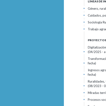
LÍNEAS DE 
Género, rural
+
Cuidados, pol
+
Sociología Ru
+
Trabajo agrar
+
PROYECTOS 
Digitalizació
(04/2025 - a 
+
Transformacio
fecha)
+
Ingresos agra
fecha)
+
Ruralidades,
(08/2023 - 0
+
Miradas terri
+
Procesos soc
+