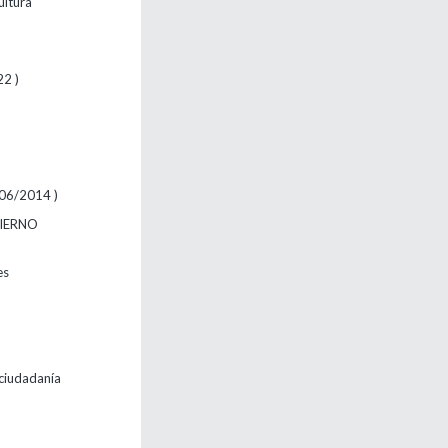
ultura
22 )
 06/2014 )
BIERNO
es
 ciudadanía