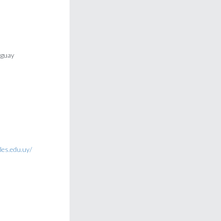
uguay
ales.edu.uy/