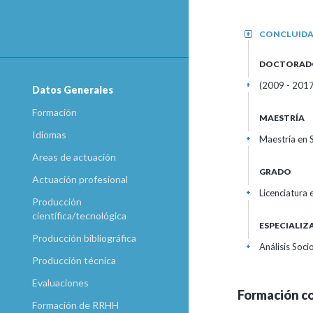
CONCLUID
+
DOCTORAD
(2009 - 2017
+
Datos Generales
Formación
MAESTRÍA
Idiomas
Maestría en 
+
Areas de actuación
GRADO
Actuación profesional
Licenciatura 
+
Producción
científica/tecnológica
ESPECIALI
Producción bibliográfica
Análisis Soc
+
Producción técnica
Evaluaciones
Formación c
Formación de RRHH