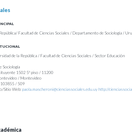
ales
INCIPAL
 República/ Facultad de Ciencias Sociales / Departamento de Sociología / Ur
ITUCIONAL
rsidad de la República / Facultad de Ciencias Sociales / Sector Educación
 Sociología
tituyente 1502 5º piso / 11200
Montevideo / Montevideo
24103855 / 509
o/Sitio Web:
paola.mascheroni@cienciassociales.edu.uy
http://cienciassoci
cadémica