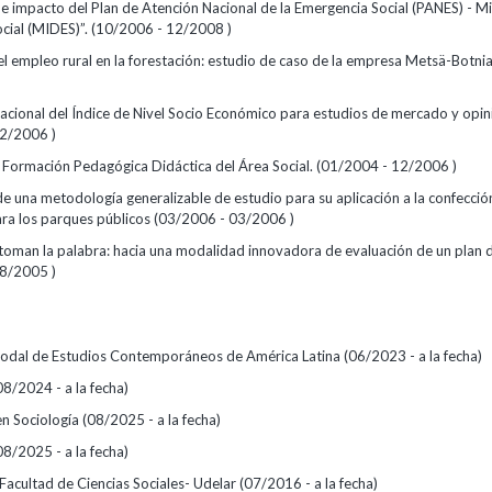
e impacto del Plan de Atención Nacional de la Emergencia Social (PANES) - Mi
ocial (MIDES)”. (10/2006 - 12/2008 )
el empleo rural en la forestación: estudio de caso de la empresa Metsä-Botni
acional del Índice de Nivel Socio Económico para estudios de mercado y opin
2/2006 )
Formación Pedagógica Didáctica del Área Social. (01/2004 - 12/2006 )
e una metodología generalizable de estudio para su aplicación a la confecció
ra los parques públicos (03/2006 - 03/2006 )
 toman la palabra: hacia una modalidad innovadora de evaluación de un plan 
8/2005 )
odal de Estudios Contemporáneos de América Latina (06/2023 - a la fecha)
(08/2024 - a la fecha)
en Sociología (08/2025 - a la fecha)
(08/2025 - a la fecha)
 - Facultad de Ciencias Sociales- Udelar (07/2016 - a la fecha)