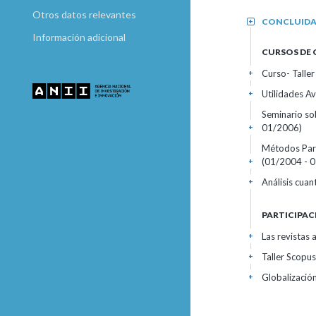
Otros datos relevantes
CONCLUID
+
Información adicional
CURSOS DE
Curso- Talle
+
Utilidades A
+
Seminario so
01/2006)
+
Métodos Parti
(01/2004 - 
+
Análisis cua
+
PARTICIPAC
Las revistas 
+
Taller Scopu
+
Globalización
+