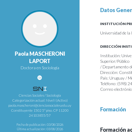
Datos Gener
INSTITUCIÓN PR
Universidad de la
DIRECCIÓN INST
Paola MASCHERONI
Institución: Unive
LAPORT
Superior/Público
/ Departamento de
Doctora en Sociología
Dirección: Consti
País: Uruguay / 
Teléfono: (598) 
Correo electrónic
Ciencias Sociales / Sociología
Categorización actual: Nivel I (Activo)
paola.mascheroni@cienciassociales.edu.uy
Formación
Constituyente 1502 5º piso. CP 11200
24103855/57
Fecha de publicación: 03/08/2026
Formación a
Última actualización: 03/08/2026