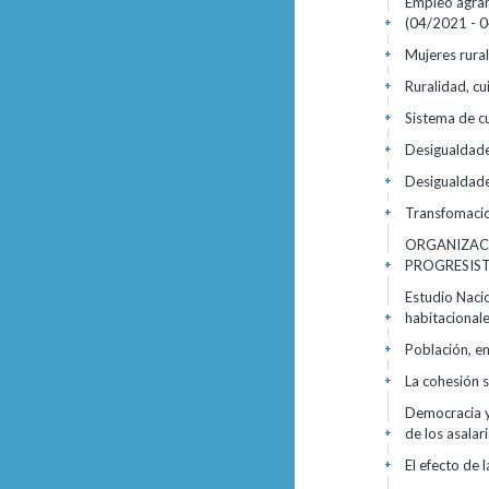
Empleo agrari
(04/2021 - 0
+
Mujeres rura
+
Ruralidad, c
+
Sistema de cu
+
Desigualdade
+
Desigualdade
+
Transfomacion
+
ORGANIZACI
PROGRESISTA
+
Estudio Nacio
habitacional
+
Población, e
+
La cohesión s
+
Democracia y
de los asala
+
El efecto de 
+