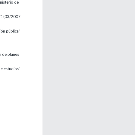
nisterio de
a”. (03/2007
ión pública”
n de planes
de estudios”