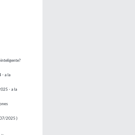
ointeligente?
 - a la
025 - a la
iones
- 07/2025 )