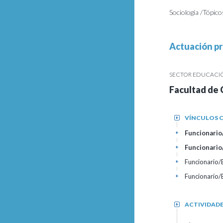
Sociología /Tópico
Actuación pr
SECTOR EDUCACIÓN
Facultad de 
VÍNCULOS C
+
Funcionario/
+
Funcionario
+
Funcionario
+
Funcionario
+
ACTIVIDAD
+