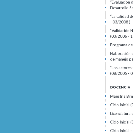
“Evaluación d
Desarrollo S
+
“La calidad d
- 03/2008 )
+
“Validación N
(03/2006 - 1
+
Programa de 
+
Elaboración d
de manejo pa
+
“Los actores
(08/2005 - 0
+
DOCENCIA
Maestría Bim
+
Ciclo Inicial 
+
Licenciatura 
+
Ciclo Inicial 
+
Ciclo Inicial
+