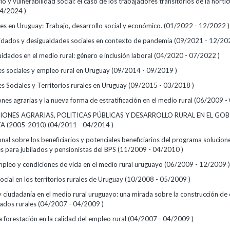
o y vulnerabilidad social: el caso de los trabajadores transitorios de la hortic
4/2024 )
les en Uruguay: Trabajo, desarrollo social y económico. (01/2022 - 12/2022 )
uidados y desigualdades sociales en contexto de pandemia (09/2021 - 12/20
idados en el medio rural: género e inclusión laboral (04/2020 - 07/2022 )
s sociales y empleo rural en Uruguay (09/2014 - 09/2019 )
s Sociales y Territorios rurales en Uruguay (09/2015 - 03/2018 )
es agrarias y la nueva forma de estratificación en el medio rural (06/2009 -
ONES AGRARIAS, POLITICAS PÚBLICAS Y DESARROLLO RURAL EN EL GO
 (2005-2010) (04/2011 - 04/2014 )
nal sobre los beneficiarios y potenciales beneficiarios del programa solucion
es para jubilados y pensionistas del BPS (11/2009 - 04/2010 )
mpleo y condiciones de vida en el medio rural uruguayo (06/2009 - 12/2009 )
ocial en los territorios rurales de Uruguay (10/2008 - 05/2009 )
 ciudadanía en el medio rural uruguayo: una mirada sobre la construcción de
riados rurales (04/2007 - 04/2009 )
la forestación en la calidad del empleo rural (04/2007 - 04/2009 )