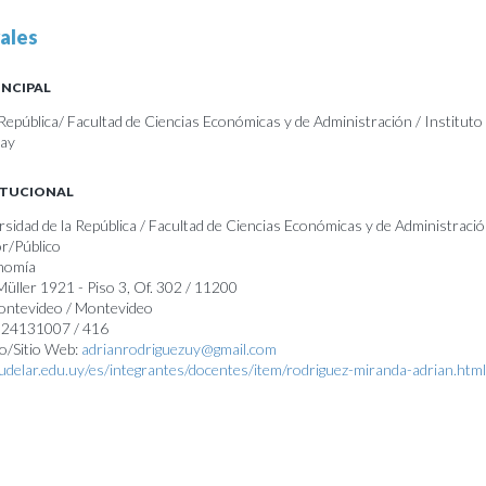
ales
INCIPAL
República/ Facultad de Ciencias Económicas y de Administración / Instituto
uay
ITUCIONAL
rsidad de la República / Facultad de Ciencias Económicas y de Administració
r/Público
onomía
Müller 1921 - Piso 3, Of. 302 / 11200
Montevideo / Montevideo
) 24131007 / 416
o/Sitio Web:
adrianrodriguezuy@gmail.com
a.udelar.edu.uy/es/integrantes/docentes/item/rodriguez-miranda-adrian.html