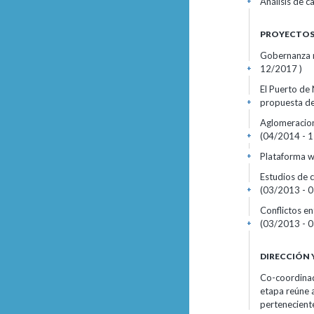
Análisis de c
+
PROYECTOS 
Gobernanza m
12/2017 )
+
El Puerto de 
propuesta de
+
Aglomeracion
(04/2014 - 1
+
Plataforma w
+
Estudios de 
(03/2013 - 0
+
Conflictos en
(03/2013 - 0
+
DIRECCIÓN 
Co-coordinado
etapa reúne a
perteneciente