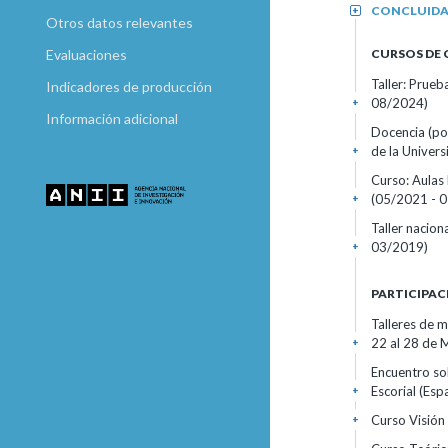
CONCLUID
+
Otros datos relevantes
CURSOS DE
Evaluaciones
Taller: Prueb
Indicadores de producción
08/2024)
+
Información adicional
Docencia (po
de la Universi
+
Curso: Aulas 
(05/2021 - 
+
Taller nacio
03/2019)
+
PARTICIPAC
Talleres de 
22 al 28 de
+
Encuentro so
Escorial (Esp
+
Curso Visión 
+