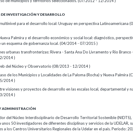
aso de municipios y territorios seleccionados. (07/2012 - 12/2014 )
DE INVESTIGACIÓN Y DESARROLLO
ultinivel para el desarrollo local: Uruguay en perspectiva Latinoamericana (
Nueva Palmira y el desarrollo económico y social local: diagnóstico, perspecti
 un esquema de gobernanza local. (04/2014 - 07/2015 )
es urbanas transfronterizas: Rivera - Santa Ana Do Livramento y Río Branco 
2/2014 )
eb del Núcleo y Observatorio (08/2013 - 12/2014 )
caso de los Municipios y Localidades de La Paloma (Rocha) y Nueva Palmira (C
5/2014 )
tre visiones y proyectos de desarrollo en las escalas local, departamental y n
3/2014 )
Y ADMINISTRACIÓN
r del Núcleo Interdisciplinario de Desarrollo Territorial Sostenible (NIDTS),
 unos 50 investigadores de diferentes disciplinas y servicios de la UDELAR, 
s a los Centros Universitarios Regionales de la Udelar en el país. Período: 