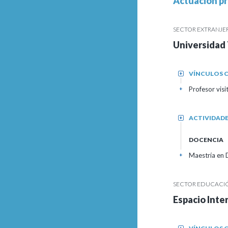
Actuación pr
SECTOR EXTRANJE
Universidad 
VÍNCULOS C
+
Profesor visi
+
ACTIVIDAD
+
DOCENCIA
Maestría en D
+
SECTOR EDUCACIÓN
Espacio Inter