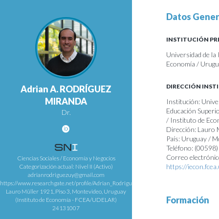
Datos Gener
INSTITUCIÓN PR
Universidad de la 
Economía / Urug
DIRECCIÓN INST
Adrian A. RODRÍGUEZ
MIRANDA
Institución: Unive
Educación Superio
Dr.
/ Instituto de Ec
Dirección: Lauro 
País: Uruguay / 
Teléfono: (00598
Correo electrónic
Ciencias Sociales / Economía y Negocios
https://iecon.fce
Categorización actual: Nivel II (Activo)
adrianrodriguezuy@gmail.com
https://www.researchgate.net/profile/Adrian_Rodriguez_Miranda
Lauro Müller 1921, Piso 3, Montevideo, Uruguay
Formación
(Instituto de Economía - FCEA/UDELAR)
24131007