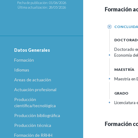
Fecha de publicación: 01/06/2026
Última actualización: 28/05/2026
Formación a
CONCLUID
+
DOCTORAD
Doctorado en
Datos Generales
Economía del
+
Formación
MAESTRÍA
Idiomas
Maestría en 
+
Areas de actuación
Actuación profesional
GRADO
Producción
Licenciatura
+
científica/tecnológica
Producción bibliográfica
Formación c
Producción técnica
Formación de RRHH