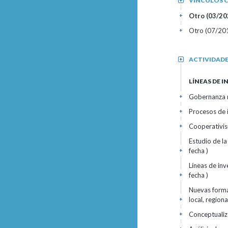
VÍNCULOS C
+
Otro (03/202
+
Otro (07/20
+
ACTIVIDAD
+
LÍNEAS DE 
Gobernanza mu
+
Procesos de i
+
Cooperativism
+
Estudio de la
fecha )
+
Líneas de inv
fecha )
+
Nuevas formas
local, region
+
Conceptualiza
+