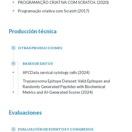
PROGRAMAÇÃO CRIATIVA COM SCRATCH. (2020)
+
Programação criativa com Scratch (2017)
+
Producción técnica
OTRAS PRODUCCIONES
+
BASES DE DATOS
+
APCData cervical cytology cells (2024)
+
Trypanosoma Epitope Dataset: Valid Epitopes and
Randomly Generated Peptides with Biochemical
Metrics and AI-Generated Scores (2024)
+
Evaluaciones
EVALUACIÓN DE EVENTOS Y CONGRESOS
+