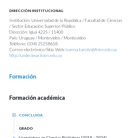
DIRECCIÓN INSTITUCIONAL
Institución: Universidad de la República / Facultad de Ciencias
/ Sector Educación Superior/Público
Dirección: Iguá 4225 / 11400
País: Uruguay / Montevideo / Montevideo
Teléfono: (334) 25258618
Correo electrónico/Sitio Web:
ivanna.karolyi@fcien.edu.uy
http://undecimar.fcien.edu.uy
Formación
Formación académica
CONCLUIDA
+
GRADO
Licenciatura en Ciencias Biológicas (2019 - 2024)
+