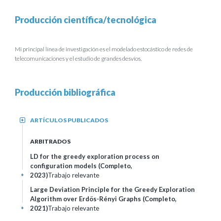
Producción científica/tecnológica
Mi principal línea de investigación es el modelado estocástico de redes de
telecomunicaciones y el estudio de grandes desvíos.
Producción bibliográfica
ARTÍCULOS PUBLICADOS
+
ARBITRADOS
LD for the greedy exploration process on
configuration models (Completo,
2023)
Trabajo relevante
+
Large Deviation Principle for the Greedy Exploration
Algorithm over Erdös-Rényi Graphs (Completo,
2021)
Trabajo relevante
+