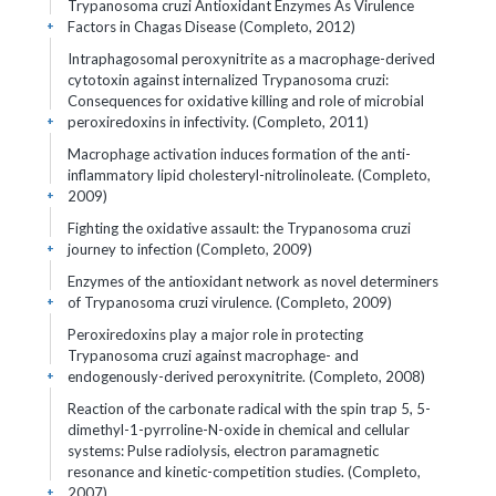
Trypanosoma cruzi Antioxidant Enzymes As Virulence
Factors in Chagas Disease (Completo, 2012)
+
Intraphagosomal peroxynitrite as a macrophage-derived
cytotoxin against internalized Trypanosoma cruzi:
Consequences for oxidative killing and role of microbial
peroxiredoxins in infectivity. (Completo, 2011)
+
Macrophage activation induces formation of the anti-
inflammatory lipid cholesteryl-nitrolinoleate. (Completo,
2009)
+
Fighting the oxidative assault: the Trypanosoma cruzi
journey to infection (Completo, 2009)
+
Enzymes of the antioxidant network as novel determiners
of Trypanosoma cruzi virulence. (Completo, 2009)
+
Peroxiredoxins play a major role in protecting
Trypanosoma cruzi against macrophage- and
endogenously-derived peroxynitrite. (Completo, 2008)
+
Reaction of the carbonate radical with the spin trap 5, 5-
dimethyl-1-pyrroline-N-oxide in chemical and cellular
systems: Pulse radiolysis, electron paramagnetic
resonance and kinetic-competition studies. (Completo,
2007)
+