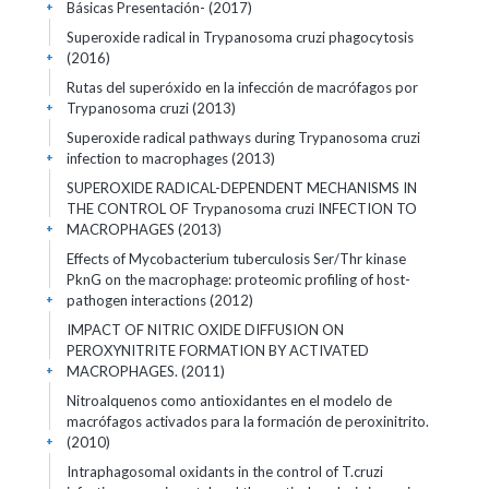
Básicas Presentación- (2017)
+
Superoxide radical in Trypanosoma cruzi phagocytosis
(2016)
+
Rutas del superóxido en la infección de macrófagos por
Trypanosoma cruzi (2013)
+
Superoxide radical pathways during Trypanosoma cruzi
infection to macrophages (2013)
+
SUPEROXIDE RADICAL-DEPENDENT MECHANISMS IN
THE CONTROL OF Trypanosoma cruzi INFECTION TO
MACROPHAGES (2013)
+
Effects of Mycobacterium tuberculosis Ser/Thr kinase
PknG on the macrophage: proteomic profiling of host-
pathogen interactions (2012)
+
IMPACT OF NITRIC OXIDE DIFFUSION ON
PEROXYNITRITE FORMATION BY ACTIVATED
MACROPHAGES. (2011)
+
Nitroalquenos como antioxidantes en el modelo de
macrófagos activados para la formación de peroxinitrito.
(2010)
+
Intraphagosomal oxidants in the control of T.cruzi