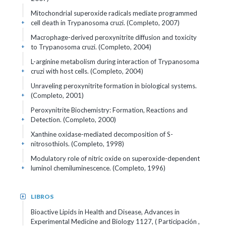
Mitochondrial superoxide radicals mediate programmed
cell death in Trypanosoma cruzi. (Completo, 2007)
+
Macrophage-derived peroxynitrite diffusion and toxicity
to Trypanosoma cruzi. (Completo, 2004)
+
L-arginine metabolism during interaction of Trypanosoma
cruzi with host cells. (Completo, 2004)
+
Unraveling peroxynitrite formation in biological systems.
(Completo, 2001)
+
Peroxynitrite Biochemistry: Formation, Reactions and
Detection. (Completo, 2000)
+
Xanthine oxidase-mediated decomposition of S-
nitrosothiols. (Completo, 1998)
+
Modulatory role of nitric oxide on superoxide-dependent
luminol chemiluminescence. (Completo, 1996)
+
LIBROS
+
Bioactive Lipids in Health and Disease, Advances in
Experimental Medicine and Biology 1127, ( Participación ,