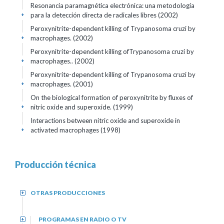
Resonancia paramagnética electrónica: una metodología
para la detección directa de radicales libres (2002)
+
Peroxynitrite-dependent killing of Trypanosoma cruzi by
macrophages. (2002)
+
Peroxynitrite-dependent killing ofTrypanosoma cruzi by
macrophages.. (2002)
+
Peroxynitrite-dependent killing of Trypanosoma cruzi by
macrophages. (2001)
+
On the biological formation of peroxynitrite by fluxes of
nitric oxide and superoxide. (1999)
+
Interactions between nitric oxide and superoxide in
activated macrophages (1998)
+
Producción técnica
OTRAS PRODUCCIONES
+
PROGRAMAS EN RADIO O TV
+