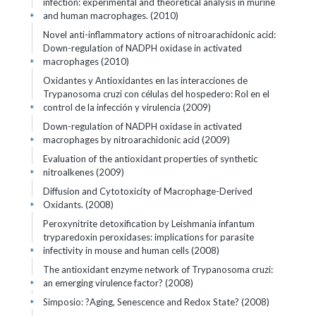
infection: experimental and theoretical analysis in murine
and human macrophages. (2010)
+
Novel anti-inflammatory actions of nitroarachidonic acid:
Down-regulation of NADPH oxidase in activated
macrophages (2010)
+
Oxidantes y Antioxidantes en las interacciones de
Trypanosoma cruzi con células del hospedero: Rol en el
control de la infección y virulencia (2009)
+
Down-regulation of NADPH oxidase in activated
macrophages by nitroarachidonic acid (2009)
+
Evaluation of the antioxidant properties of synthetic
nitroalkenes (2009)
+
Diffusion and Cytotoxicity of Macrophage-Derived
Oxidants. (2008)
+
Peroxynitrite detoxification by Leishmania infantum
tryparedoxin peroxidases: implications for parasite
infectivity in mouse and human cells (2008)
+
The antioxidant enzyme network of Trypanosoma cruzi:
an emerging virulence factor? (2008)
+
Simposio: ?Aging, Senescence and Redox State? (2008)
+