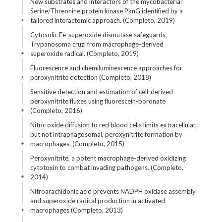
New substrates and interactors of the mycobacterial
Serine/Threonine protein kinase PknG identified by a
tailored interactomic approach. (Completo, 2019)
+
Cytosolic Fe-superoxide dismutase safeguards
Trypanosoma cruzi from macrophage-derived
superoxide radical. (Completo, 2019)
+
Fluorescence and chemiluminescence approaches for
peroxynitrite detection (Completo, 2018)
+
Sensitive detection and estimation of cell-derived
peroxynitrite fluxes using fluorescein-boronate
(Completo, 2016)
+
Nitric oxide diffusion to red blood cells limits extracellular,
but not intraphagosomal, peroxynitrite formation by
macrophages. (Completo, 2015)
+
Peroxynitrite, a potent macrophage-derived oxidizing
cytotoxin to combat invading pathogens. (Completo,
2014)
+
Nitroarachidonic acid prevents NADPH oxidase assembly
and superoxide radical production in activated
macrophages (Completo, 2013)
+