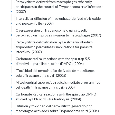
Peroxynitrite derived from macrophages efficiently
participates in the control of Trypanosoma cruzi infection
(2007)
+
Intercellular diffusion of macrophage-derived nitric oxide
and peroxynitrite. (2007)
+
Overexpression of Trypanosoma cruzi cytosolic
peroxiredoxin improves invasion to macrophages (2007)
+
Peroxynitrite detoxification by Leishmania infantum
tryparedoxin peroxidases: implications for parasite
infectivity. (2007)
+
Carbonate radical reactions with the spin trap 5,5-
dimethyl-1-pyrolline-n-oxide (DMPO) (2006)
+
“Toxicidad del peroxinitrito derivado de macrófagos
sobre Trypanosoma cruzi” (2005)
+
Mitochondrial superoxide radicals mediate programmed
cell death in Trypanosoma cruzi. (2005)
+
Carbonate Radical reactions with the spin trap DMPO
studied by EPR and Pulse Radiolysis. (2004)
+
Difusión y toxicidad del peroxinitrito generado por
macrófagos activados sobre Trypanosoma cruzi (2004)
+