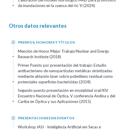
Calibración del modelo hidrologico MHD para pronostico
de inundaciones en la cuenca del rio Yi
(2024)
+
Otros datos relevantes
PREMIOS, HONORES Y TÍTULOS
+
Mención de Honor Mejor Trabajo/Nuclear and Energy
Research Institute
(2018)
+
Primer Puesto por presentación del trabajo: Estudio
antibacteriano de nanopartículas metálicas sintetizadas
mediante ablación láser sobre polietileno residual como
potenciales superficies bactericidas
(2018)
+
Segundo puesto presentación en modalidad oral/XIV
Encuentro Nacional de Óptica, V conferencia Andina y del
Caribe en Óptica y sus Aplicaciones
(2015)
+
PRESENTACIONES EN EVENTOS
+
Workshop IASI - Inteligência Artificial em Secas e