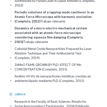
Synthesized by Pulsed Laser in Liquid Ambient (Completo,
2022)
+
Periodic solutions of a tapping mode cantilever in an
Atomic Force Microscope with harmonic excitation
(Completo, 2022)
Trabajo relevante
+
Dynamics of a micro-electro-mechanical system
associated with an atomic force microscope
considering squeeze film damping (Completo,
2020)
Trabajo relevante
+
Colloidal Metal Oxide Nanoparticles Prepared by Laser
Ablation Technique and Their Antibacterial Test
(Completo, 2019)
+
ZnMnO FILMS GROWN BY PLD: EFFECT OF Mn
CONCENTRATION (Completo, 2015)
+
Análisis UV-Vis de nanopartículas metálicas crecidas en
ambiente líquido mediante PLD (Completo, 2015)
+
LIBROS
+
Research in the Faculty of Basic Sciences. Results for
Social Appropriation ( Participación , 2024)
Publicado
+