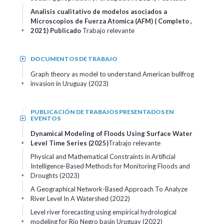
Analisis cualitativo de modelos asociados a
Microscopios de Fuerza Atomica (AFM) ( Completo ,
2021)
Publicado
Trabajo relevante
+
DOCUMENTOS DE TRABAJO
+
Graph theory as model to understand American bullfrog
invasion in Uruguay (2023)
+
PUBLICACIÓN DE TRABAJOS PRESENTADOS EN
EVENTOS
+
Dynamical Modeling of Floods Using Surface Water
Level Time Series (2025)
Trabajo relevante
+
Physical and Mathematical Constraints in Artificial
Intelligence-Based Methods for Monitoring Floods and
Droughts (2023)
+
A Geographical Network-Based Approach To Analyze
River Level In A Watershed (2022)
+
Level river forecasting using empirical hydrological
modeling for Rio Negro basin Uruguay (2022)
+