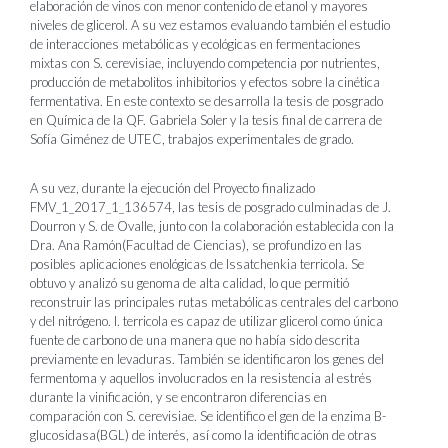
elaboración de vinos con menor contenido de etanol y mayores
niveles de glicerol. A su vez estamos evaluando también el estudio
de interacciones metabólicas y ecológicas en fermentaciones
mixtas con S. cerevisiae, incluyendo competencia por nutrientes,
producción de metabolitos inhibitorios y efectos sobre la cinética
fermentativa. En este contexto se desarrolla la tesis de posgrado
en Química de la QF. Gabriela Soler y la tesis final de carrera de
Sofía Giménez de UTEC, trabajos experimentales de grado.
A su vez, durante la ejecución del Proyecto finalizado
FMV_1_2017_1_136574, las tesis de posgrado culminadas de J.
Dourron y S. de Ovalle, junto con la colaboración establecida con la
Dra. Ana Ramón(Facultad de Ciencias), se profundizo en las
posibles aplicaciones enológicas de Issatchenkia terricola. Se
obtuvo y analizó su genoma de alta calidad, lo que permitió
reconstruir las principales rutas metabólicas centrales del carbono
y del nitrógeno. I. terricola es capaz de utilizar glicerol como única
fuente de carbono de una manera que no había sido descrita
previamente en levaduras. También se identificaron los genes del
fermentoma y aquellos involucrados en la resistencia al estrés
durante la vinificación, y se encontraron diferencias en
comparación con S. cerevisiae. Se identifico el gen de la enzima B-
glucosidasa(BGL) de interés, así como la identificación de otras