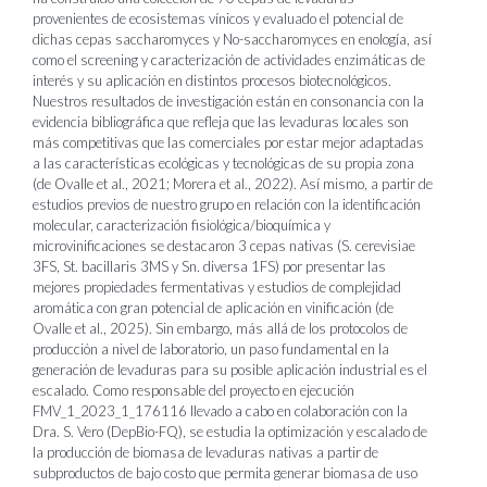
provenientes de ecosistemas vínicos y evaluado el potencial de
dichas cepas saccharomyces y No-saccharomyces en enología, así
como el screening y caracterización de actividades enzimáticas de
interés y su aplicación en distintos procesos biotecnológicos.
Nuestros resultados de investigación están en consonancia con la
evidencia bibliográfica que refleja que las levaduras locales son
más competitivas que las comerciales por estar mejor adaptadas
a las características ecológicas y tecnológicas de su propia zona
(de Ovalle et al., 2021; Morera et al., 2022). Así mismo, a partir de
estudios previos de nuestro grupo en relación con la identificación
molecular, caracterización fisiológica/bioquímica y
microvinificaciones se destacaron 3 cepas nativas (S. cerevisiae
3FS, St. bacillaris 3MS y Sn. diversa 1FS) por presentar las
mejores propiedades fermentativas y estudios de complejidad
aromática con gran potencial de aplicación en vinificación (de
Ovalle et al., 2025). Sin embargo, más allá de los protocolos de
producción a nivel de laboratorio, un paso fundamental en la
generación de levaduras para su posible aplicación industrial es el
escalado. Como responsable del proyecto en ejecución
FMV_1_2023_1_176116 llevado a cabo en colaboración con la
Dra. S. Vero (DepBio-FQ), se estudia la optimización y escalado de
la producción de biomasa de levaduras nativas a partir de
subproductos de bajo costo que permita generar biomasa de uso