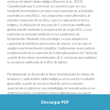
enzimas de interés biotecnológico (Dourron et al., 2022).
Considerando que S. cerevisiae se caracteriza por ser una
excelente fermentadora con baja o nula expresión de actividades
enzimáticas como BGLs, nos propusimos como alternativa al
clonado y expresión de las BGLs para su aplicación en forma
exógena, la utilización de una cepa de S. cerevisiae modificada
genéticamente mediante la incorporación de un gen BGL y cuya
expresión no presente inhibición en las condiciones de
fermentación. Mediante esta estrategia, la cepa adquirirá la
capacidad de hidrolizar precursores de aromas a la vez que se
asegura una fermentación completa. Continuamos avanzando en
la optimización de la expresión de la beta-glucosidasa de I. terricola
a partir de los clones recombinantes de S. cerevisiae que contienen
la secuencia codificante de la BGL de interés.
Paralelamente se desarrolla la línea: Inmovilización de células de
levaduras y aplicaciones biotecnológicas en la cual los resultados
generados a partir de una tesis final de carrera estamos
avanzarndo en optimizar una metodología de inmovilización en un
material no toxico y económico como el alginato para su uso en
procesos fermentativos. Considerando que el uso de estas
Descargar PDF
metodologías para la fermentación alcohólica ofrece muchas
ventajas sobre el uso del método convencional de células de