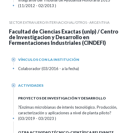
Integrante del Tribunal de Ayudantia Honoraria 2013
(11/2012 - 02/2013 )
+
SECTOR EXTRANJERO/INTERNACIONAL/OTROS - ARGENTINA
Facultad de Ciencias Exactas (unlp) / Centro
de Investigacion y Desarrollo en
Fermentaciones Industriales (CINDEFI)
VÍNCULOS CON LA INSTITUCIÓN
+
Colaborador (03/2016 - a la fecha)
+
ACTIVIDADES
+
PROYECTOS DE INVESTIGACIÓN Y DESARROLLO
?Enzimas microbianas de interés tecnológico. Producción,
caracterización y aplicaciones a nivel de planta piloto?
(03/2019 - 03/2023 )
+
OTRA ACTIVIDAD TÉCNICO-CIENTÍFICA RELEVANTE