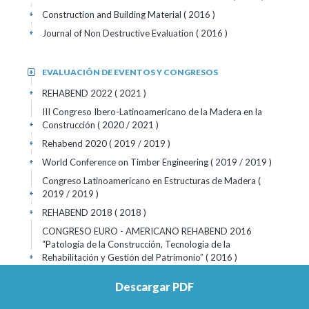
Construction and Building Material
( 2016 )
+
Journal of Non Destructive Evaluation
( 2016 )
+
EVALUACIÓN DE EVENTOS Y CONGRESOS
+
REHABEND 2022
( 2021 )
+
III Congreso Ibero-Latinoamericano de la Madera en la
Construcción
( 2020 / 2021 )
+
Rehabend 2020
( 2019 / 2019 )
+
World Conference on Timber Engineering
( 2019 / 2019 )
+
Congreso Latinoamericano en Estructuras de Madera
(
2019 / 2019 )
+
REHABEND 2018
( 2018 )
+
CONGRESO EURO - AMERICANO REHABEND 2016
“Patología de la Construcción, Tecnología de la
Rehabilitación y Gestión del Patrimonio”
( 2016 )
+
XXXVI Jornadas Sudamericanas de Ingeniería Estructural
(
Descargar PDF
2014 )
+
Rehabend 2024
( 2014 / 2025 )
+