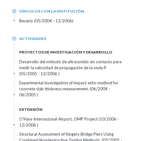
VÍNCULOS CON LA INSTITUCIÓN
+
Becario (05/2004 - 12/2006)
+
ACTIVIDADES
+
PROYECTOS DE INVESTIGACIÓN Y DESARROLLO
Desarrollo del método de ultrasonido sin contacto para
medir la velocidad de propagación de la onda P.
(05/2005 - 12/2006 )
+
Experimental investigation of impact-echo method for
concrete slab thickness measurement. (06/2004 -
06/2005 )
+
EXTENSIÓN
O’Hare Internacional Airport, OMP Project (10/2006 -
12/2006 )
+
Structural Assessment of Kingery Bridge Piers Using
Combined Nondestructive Testing Methods. (05/2005 -