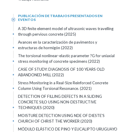
PUBLICACIÓN DE TRABAJOS PRESENTADOS EN
EVENTOS
+
A 3D finite element model of ultrasonic waves travelling
through pervious concrete (2025)
+
Avances en la caracterización de pavimentos y
estructuras de hormigón (2022)
+
The torsional nonlinear-elastic parameter ?G for uniaxial
stress monitoring of concrete specimens (2022)
+
CASE OF STUDY: DIAGNOSIS OF 100 YEARS OLD
ABANDONED MILL (2022)
+
Stress Monitoring in a Real-Size Reinforced Concrete
Column Using Torsional Resonance. (2021)
+
DETECTION OF FILLING DEFECTS IN A SLIDING
CONCRETE SILO USING NON-DESTRUCTIVE
TECHNIQUES (2020)
+
MOISTURE DETECTION USING NDE OF DIESTE'S
CHURCH OF CHRIST THE WORKER (2020)
+
MÓDULO ELÁSTICO DE PINO Y EUCALIPTO URUGUAYO