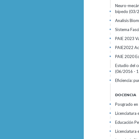
Neuro-mecáni
bípedo (03/20
+
Analisis Biom
+
Sistema Fasci
+
PAIE 2023 Va
+
PAIE2022 Act
+
PAIE 2020 Ec
+
Estudio del 
(06/2016 - 1
+
Eficiencia: p
+
DOCENCIA
Posgrado en 
+
Licenciatura 
+
Educación Pe
+
Licenciatura 
+