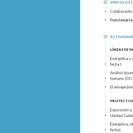
VÍNCULOS C
+
Colaborador 
+
Funcionario/
+
ACTIVIDAD
+
LÍNEAS DE 
Energética y 
fecha )
+
Análisis biom
humano (01/2
+
El envejecim
+
PROYECTOS 
Exposición a 
Unidad Cuida
+
Energética, e
fecha)
+