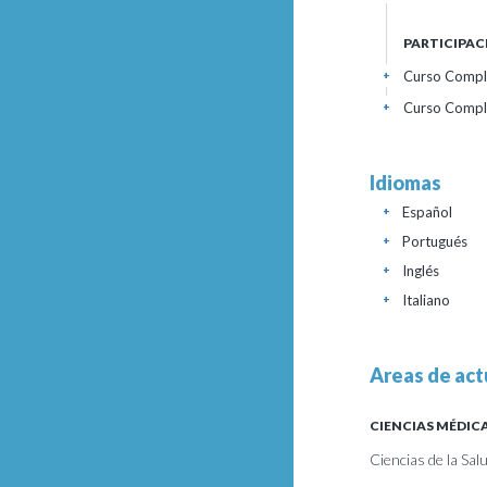
PARTICIPAC
Curso Compl
+
Curso Comple
+
Idiomas
Español
+
Portugués
+
Inglés
+
Italiano
+
Areas de act
CIENCIAS MÉDICA
Ciencias de la Sal