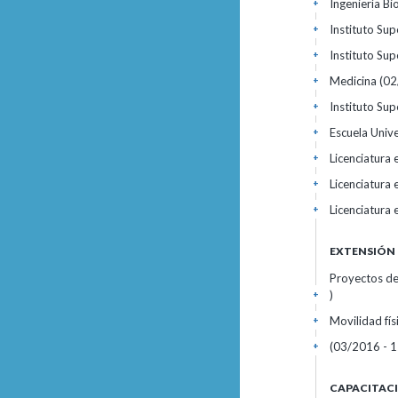
Ingeniería Bi
+
Instituto Sup
+
Instituto Sup
+
Medicina (02/
+
Instituto Sup
+
Escuela Univ
+
Licenciatura
+
Licenciatura
+
Licenciatura
+
EXTENSIÓN
Proyectos de
)
+
Movilidad fí
+
(03/2016 - 1
+
CAPACITAC