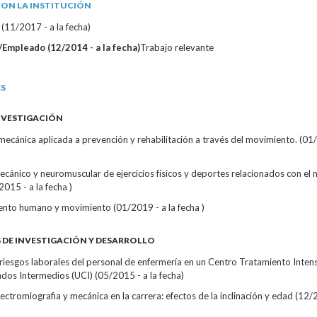
ON LA INSTITUCIÓN
(11/2017 - a la fecha)
Empleado (12/2014 - a la fecha)
Trabajo relevante
ES
INVESTIGACIÓN
mecánica aplicada a prevención y rehabilitación a través del movimiento. (01/
ecánico y neuromuscular de ejercicios físicos y deportes relacionados con el
015 - a la fecha )
iento humano y movimiento (01/2019 - a la fecha )
DE INVESTIGACIÓN Y DESARROLLO
riesgos laborales del personal de enfermería en un Centro Tratamiento Intens
dos Intermedios (UCI) (05/2015 - a la fecha)
lectromiografia y mecánica en la carrera: efectos de la inclinación y edad (12/