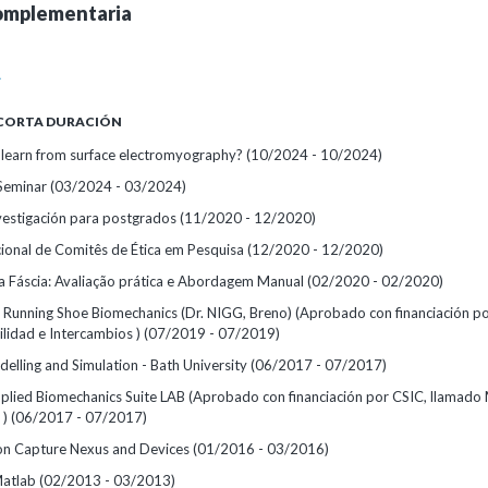
omplementaria
A
 CORTA DURACIÓN
learn from surface electromyography?
(10/2024 - 10/2024)
Seminar
(03/2024 - 03/2024)
nvestigación para postgrados
(11/2020 - 12/2020)
ional de Comitês de Ética em Pesquisa
(12/2020 - 12/2020)
a Fáscia: Avaliação prática e Abordagem Manual
(02/2020 - 02/2020)
 Running Shoe Biomechanics (Dr. NIGG, Breno) (Aprobado con financiación po
lidad e Intercambios )
(07/2019 - 07/2019)
lling and Simulation - Bath University
(06/2017 - 07/2017)
pplied Biomechanics Suite LAB (Aprobado con financiación por CSIC, llamado 
 )
(06/2017 - 07/2017)
on Capture Nexus and Devices
(01/2016 - 03/2016)
Matlab
(02/2013 - 03/2013)