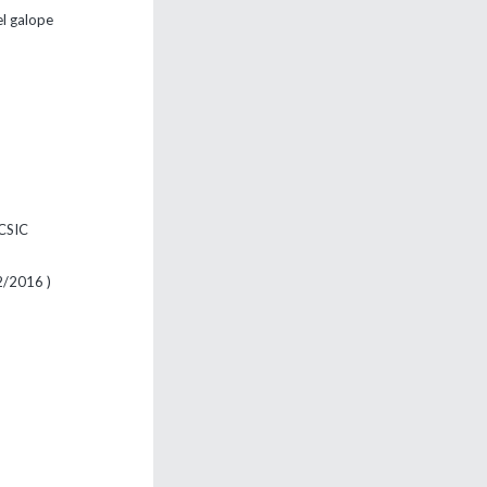
el galope
 CSIC
2/2016 )