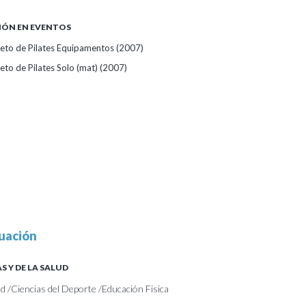
IÓN EN EVENTOS
eto de Pilates Equipamentos
(2007)
to de Pilates Solo (mat)
(2007)
uación
S Y DE LA SALUD
ud /Ciencias del Deporte /Educación Fisica