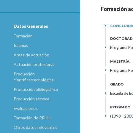
Formación a
CONCLUID
Datos Generales
+
Formación
DOCTORAD
Idiomas
Programa Po
+
Areas de actuación
MAESTRÍA
Actuación profesional
Programa Po
+
Producción
científica/tecnológica
GRADO
Producción bibliográfica
Escuela de Ed
+
Producción técnica
PREGRADO
Evaluaciones
(1998 - 2000
+
Formación de RRHH
Otros datos relevantes