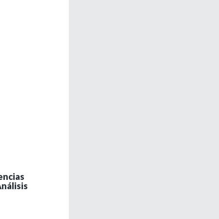
encias
nálisis