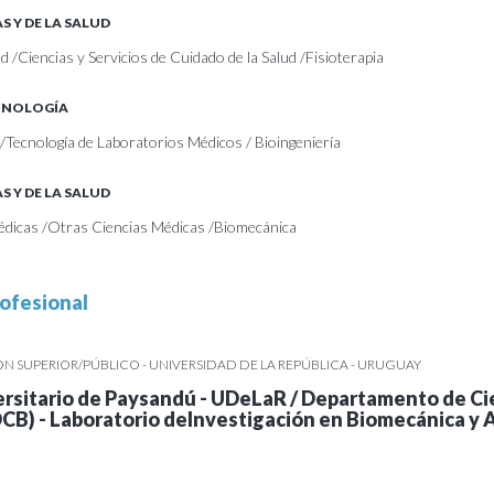
S Y DE LA SALUD
ud /Ciencias y Servicios de Cuidado de la Salud /Fisioterapia
ECNOLOGÍA
 /Tecnología de Laboratorios Médicos / Bioingeniería
S Y DE LA SALUD
édicas /Otras Ciencias Médicas /Biomecánica
ofesional
 SUPERIOR/PÚBLICO - UNIVERSIDAD DE LA REPÚBLICA - URUGUAY
rsitario de Paysandú - UDeLaR / Departamento de Ci
DCB) - Laboratorio deInvestigación en Biomecánica y A