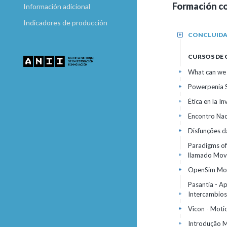
Formación c
Información adicional
Indicadores de producción
CONCLUID
+
CURSOS DE
What can we 
+
Powerpenia 
+
Ética en la I
+
Encontro Nac
+
Disfunções d
+
Paradigms of
llamado Movi
+
OpenSim Mode
+
Pasantía - A
Intercambios
+
Vicon - Moti
+
Introdução 
+