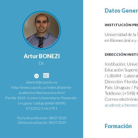
Datos Gener
INSTITUCIÓN PR
Universidad de la
en Biomecánica y 
DIRECCIÓN INST
Artur BONEZI
Dr.
Institución: Univ
Educación Superio
/ LIBiAM - Labora
Dirección: Florid
abonezi@cup.edu.uy
País: Uruguay / 
http://www.cup.edu.uy/index.php/area-
academica/biomecanica.html
Teléfono: (+598) 
Florida 1065, Centro Universitario, Paysandú -
Correo electrónic
Uruguay / código postal 60000
academica/biomec
47220221 int 2701
Fecha de publicación: 08/07/2025
Última actualización: 08/07/2025
Formación