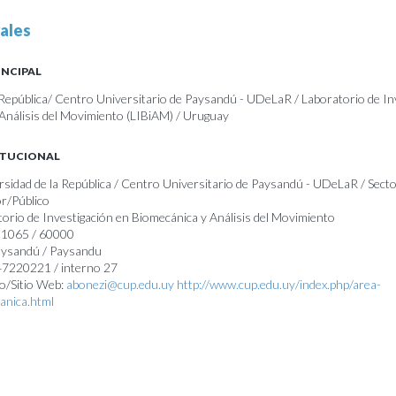
ales
INCIPAL
 República/ Centro Universitario de Paysandú - UDeLaR / Laboratorio de In
Análisis del Movimiento (LIBiAM) / Uruguay
ITUCIONAL
ersidad de la República / Centro Universitario de Paysandú - UDeLaR / Sect
r/Público
torio de Investigación en Biomecánica y Análisis del Movimiento
a 1065 / 60000
Paysandú / Paysandu
47220221 / interno 27
o/Sitio Web:
abonezi@cup.edu.uy
http://www.cup.edu.uy/index.php/area-
anica.html