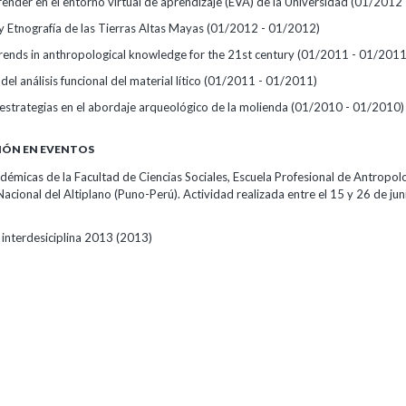
ender en el entorno virtual de aprendizaje (EVA) de la Universidad
(01/2012 
y Etnografía de las Tierras Altas Mayas
(01/2012 - 01/2012)
rends in anthropological knowledge for the 21st century
(01/2011 - 01/2011
el análisis funcional del material lítico
(01/2011 - 01/2011)
estrategias en el abordaje arqueológico de la molienda
(01/2010 - 01/2010)
IÓN EN EVENTOS
émicas de la Facultad de Ciencias Sociales, Escuela Profesional de Antropolo
acional del Altiplano (Puno-Perú). Actividad realizada entre el 15 y 26 de ju
 interdesiciplina 2013
(2013)