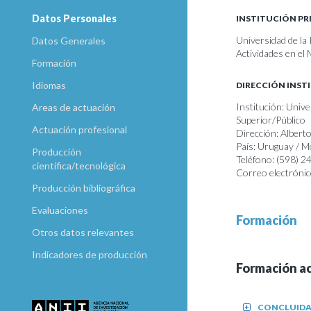
Datos Personales
INSTITUCIÓN PR
Universidad de la
Datos Generales
Actividades en el
Formación
Idiomas
DIRECCIÓN INST
Institución: Unive
Areas de actuación
Superior/Público
Actuación profesional
Dirección: Albert
País: Uruguay / 
Producción
Teléfono: (598) 
científica/tecnológica
Correo electrónic
Producción bibliográfica
Evaluaciones
Formación
Otros datos relevantes
Indicadores de producción
Formación a
CONCLUID
+