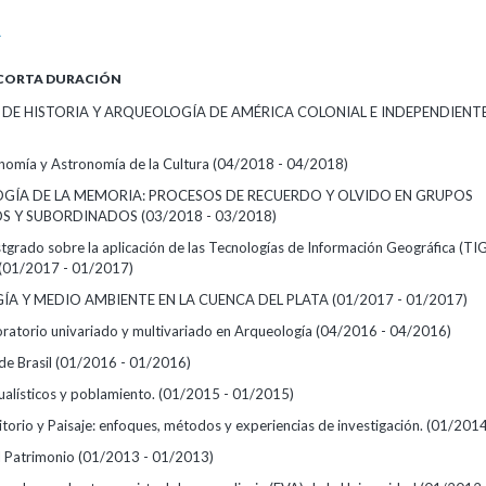
A
 CORTA DURACIÓN
DE HISTORIA Y ARQUEOLOGÍA DE AMÉRICA COLONIAL E INDEPENDIENT
omía y Astronomía de la Cultura
(04/2018 - 04/2018)
ÍA DE LA MEMORIA: PROCESOS DE RECUERDO Y OLVIDO EN GRUPOS
OS Y SUBORDINADOS
(03/2018 - 03/2018)
tgrado sobre la aplicación de las Tecnologías de Información Geográfica (TIG
(01/2017 - 01/2017)
A Y MEDIO AMBIENTE EN LA CUENCA DEL PLATA
(01/2017 - 01/2017)
loratorio univariado y multivariado en Arqueología
(04/2016 - 04/2016)
de Brasil
(01/2016 - 01/2016)
alísticos y poblamiento.
(01/2015 - 01/2015)
itorio y Paisaje: enfoques, métodos y experiencias de investigación.
(01/2014
el Patrimonio
(01/2013 - 01/2013)