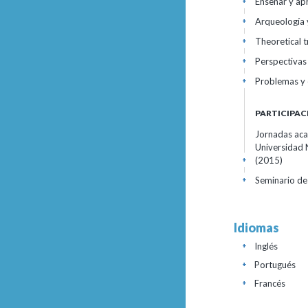
Enseñar y apr
+
Arqueología 
+
Theoretical t
+
Perspectivas d
+
Problemas y 
+
PARTICIPAC
Jornadas acad
Universidad N
(2015)
+
Seminario de
+
Idiomas
Inglés
+
Portugués
+
Francés
+