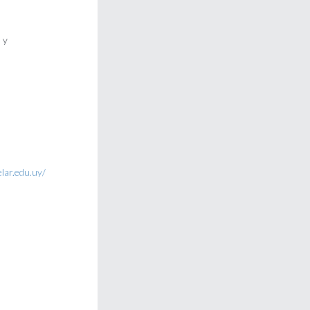
 y
lar.edu.uy/