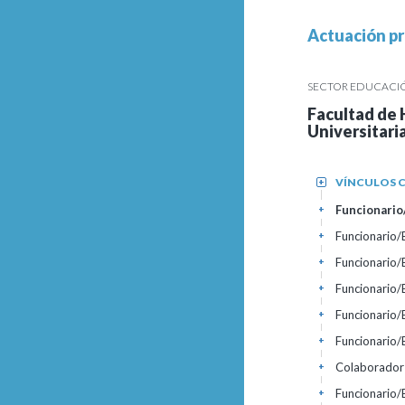
Actuación pr
SECTOR EDUCACIÓN
Facultad de 
Universitari
VÍNCULOS C
+
Funcionario/
+
Funcionario
+
Funcionario
+
Funcionario
+
Funcionario
+
Funcionario
+
Colaborador
+
Funcionario
+