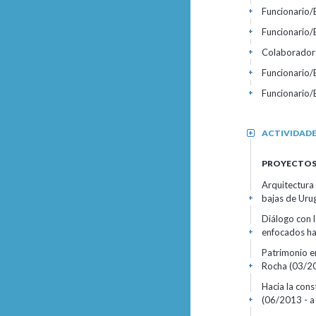
Funcionario
+
Funcionario
+
Colaborador
+
Funcionario
+
Funcionario
+
ACTIVIDAD
+
PROYECTOS 
Arquitectura 
bajas de Urug
+
Diálogo con l
enfocados hac
+
Patrimonio e
Rocha (03/201
+
Hacia la cons
(06/2013 - a 
+