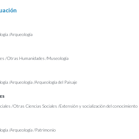
uación
logía /Arqueología
es /Otras Humanidades /Museología
ogía /Arqueología /Arqueología del Paisaje
ES
iales /Otras Ciencias Sociales /Extensión y socialización del conocimiento
logía /Arqueología /Patrimonio