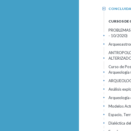
CONCLUID
+
CURSOS DE
PROBLEMAS 
- 10/2020)
+
Arqueoastron
+
ANTROPOLOG
ALTERIZAD
+
Curso de Pos
Arqueología
+
ARQUEOLOGÍ
+
Análisis exp
+
Arqueología 
+
Modelos Actu
+
Espacio, Terr
+
Dialéctica d
+