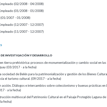
/Empleado (02/2008 - 04/2008)
/Empleado (01/2008 - 01/2008)
 (01/2007 - 01/2008)
/Empleado (12/2007 - 12/2007)
/Empleado (11/2007 - 12/2007)
ES
DE INVESTIGACIÓN Y DESARROLLO
en tierra prehistórica: procesos de monumentalización y cambio social en las 
uay (03/2017 - a la fecha)
a sociedad de Belén para la patrimonialización y gestión de los Bienes Cultura
ia el turismo cultural. (09/2017 - a la fecha)
n acción. Diálogos e intercambios sobre coleccionismo y buenas prácticas en
7 - a la fecha)
trucción multivocal del Patrimonio Cultural en el Paisaje Protegido Laguna de
la fecha)