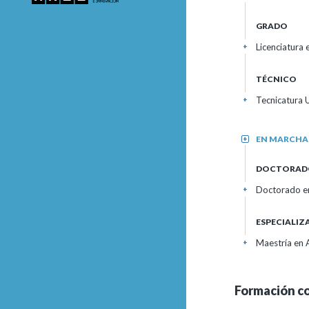
GRADO
Licenciatura
+
TÉCNICO
Tecnicatura 
+
EN MARCHA
+
DOCTORAD
Doctorado e
+
ESPECIALI
Maestría en 
+
Formación c