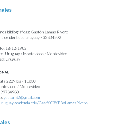
nales
nes bibliográficas: Gastón Lamas Rivero
a de identidad uruguay - 32834502
nto: 18/12/1982
nto: Uruguay / Montevideo / Montevideo
dad: Uruguay
SONAL
atá 2229 bis / 11800
Montevideo / Montevideo
 099784980
co:
gaston82@gmail.com
//uruguay.academia.edu/Gast%C3%B3nLamasRivero
ales