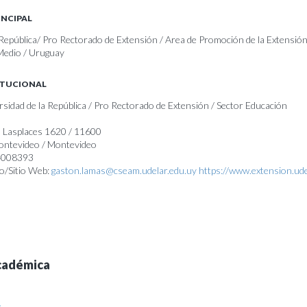
INCIPAL
 República/ Pro Rectorado de Extensión / Area de Promoción de la Extensión
 Medio / Uruguay
ITUCIONAL
rsidad de la República / Pro Rectorado de Extensión / Sector Educación
o Lasplaces 1620 / 11600
Montevideo / Montevideo
24008393
o/Sitio Web:
gaston.lamas@cseam.udelar.edu.uy
https://www.extension.ude
cadémica
A