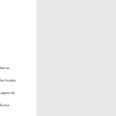
tierras
les locales,
 Laguna de
 Rocha