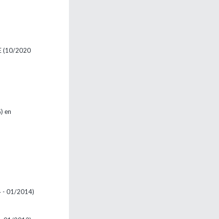
E
(10/2020
) en
 - 01/2014)