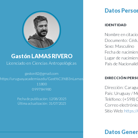
Datos Perso
IDENTIDAD
Nombre en citacio
Documento: Cédul
Sexo: Masculino
Fecha de nacimie
Gastón LAMAS RIVERO
Lugar de nacimie
Licenciado en Ciencias Antropológicas
País de Nacionali
gaston82@gmail.com
DIRECCIÓN PER
https://uruguay.academia.edu/Gast%C3%B3nLamasRivero
11800
Dirección: Caragu
099784980
País: Uruguay / 
Teléfono: (+598)
Fecha de publicación: 12/08/2025
Última actualización: 31/07/2025
Correo electróni
Sitio Web:
https:
Datos Gener