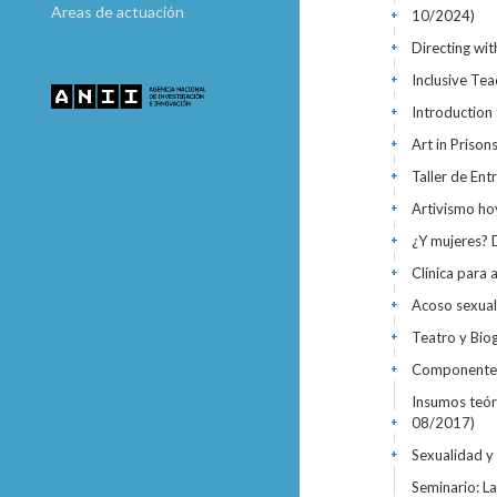
Areas de actuación
10/2024)
+
Directing wi
+
Inclusive Te
+
Introduction 
+
Art in Prison
+
Taller de Ent
+
Artivismo ho
+
¿Y mujeres? 
+
Clínica para 
+
Acoso sexual
+
Teatro y Biog
+
Componente 
+
Insumos teór
08/2017)
+
Sexualidad y
+
Seminario: La