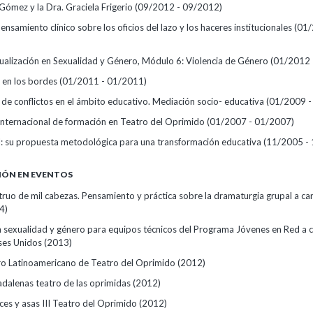
Gómez y la Dra. Graciela Frigerio
(09/2012 - 09/2012)
nsamiento clínico sobre los oficios del lazo y los haceres institucionales
(01/
ualización en Sexualidad y Género, Módulo 6: Violencia de Género
(01/2012 
 en los bordes
(01/2011 - 01/2011)
 de conflictos en el ámbito educativo. Mediación socio- educativa
(01/2009 -
internacional de formación en Teatro del Oprimido
(01/2007 - 01/2007)
: su propuesta metodológica para una transformación educativa
(11/2005 -
IÓN EN EVENTOS
ruo de mil cabezas. Pensamiento y práctica sobre la dramaturgia grupal a car
4)
 sexualidad y género para equipos técnicos del Programa Jóvenes en Red a 
ses Unidos
(2013)
o Latinoamericano de Teatro del Oprimido
(2012)
dalenas teatro de las oprimidas
(2012)
ces y asas III Teatro del Oprimido
(2012)