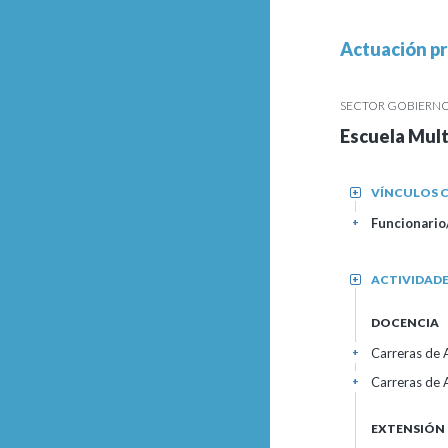
Actuación pr
SECTOR GOBIERNO
Escuela Mult
VÍNCULOS C
+
Funcionario/
+
ACTIVIDAD
+
DOCENCIA
Carreras de A
+
Carreras de A
+
EXTENSIÓN