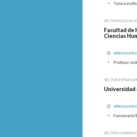
Tutora instit
+
SECTOR EDUCACIÓN
Facultad de 
Ciencias Hum
VÍNCULOS C
+
Profesor vis
+
SECTOR EXTRANJE
Universidad
VÍNCULOS C
+
Funcionario
+
SECTOR GOBIERNO