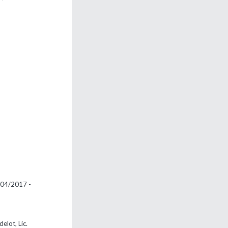
)
(04/2017 -
elot, Lic.