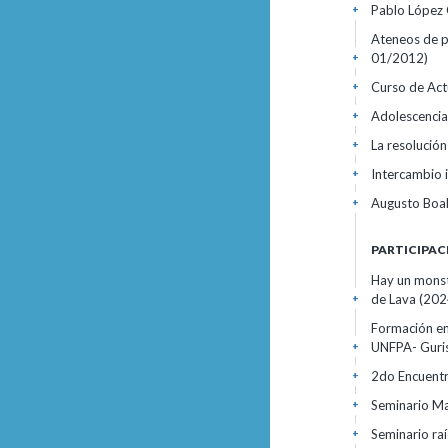
Pablo López 
+
Ateneos de pe
01/2012)
+
Curso de Act
+
Adolescencia
+
La resolución
+
Intercambio 
+
Augusto Boal
+
PARTICIPAC
Hay un monst
de Lava
(202
+
Formación en
UNFPA- Guri
+
2do Encuentr
+
Seminario Ma
+
Seminario raí
+