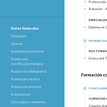
Profesorado 
+
Actuación - 
+
ESPECIALI
Diploma en G
+
Datos Generales
Formación
EN MARCHA
+
Idiomas
DOCTORAD
Actuación profesional
Drama and Th
+
Producción
científica/tecnológica
Producción bibliográfica
Formación c
Producción técnica
Producción artística
CONCLUID
+
Evaluaciones
CURSOS DE
Otros datos relevantes
Creación dra