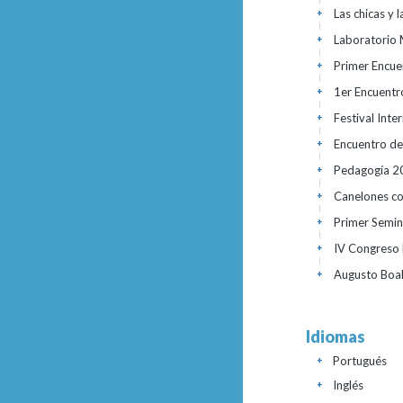
Las chicas y 
+
Laboratorio 
+
Primer Encue
+
1er Encuentr
+
Festival Int
+
Encuentro de
+
Pedagogía 20
+
Canelones con
+
Primer Semin
+
IV Congreso N
+
Augusto Boal
+
Idiomas
Portugués
+
Inglés
+