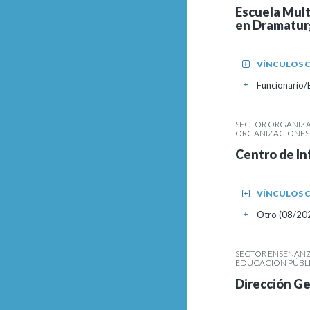
Escuela Mult
en Dramatur
VÍNCULOS C
+
Funcionario
+
SECTOR ORGANIZA
ORGANIZACIONES S
Centro de In
VÍNCULOS C
+
Otro (08/20
+
SECTOR ENSEÑANZ
EDUCACIÓN PÚBLI
Dirección Ge