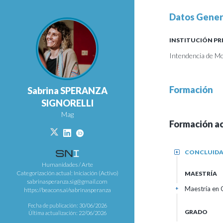
Datos Gener
INSTITUCIÓN PR
Intendencia de Mo
Formación
Sabrina SPERANZA
SIGNORELLI
Mag
Formación a
CONCLUID
+
Humanidades / Arte
Categorización actual: Iniciación (Activo)
MAESTRÍA
sabrinasperanza.sig@gmail.com
Maestría en 
+
https://beacons.ai/sabrinasperanza
Fecha de publicación: 30/06/2026
GRADO
Última actualización: 22/06/2026