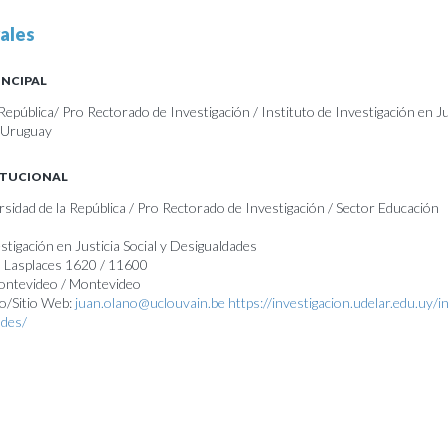
ales
INCIPAL
República/ Pro Rectorado de Investigación / Instituto de Investigación en Jus
/ Uruguay
ITUCIONAL
rsidad de la República / Pro Rectorado de Investigación / Sector Educación
estigación en Justicia Social y Desigualdades
o Lasplaces 1620 / 11600
Montevideo / Montevideo
o/Sitio Web:
juan.olano@uclouvain.be
https://investigacion.udelar.edu.uy/i
ades/