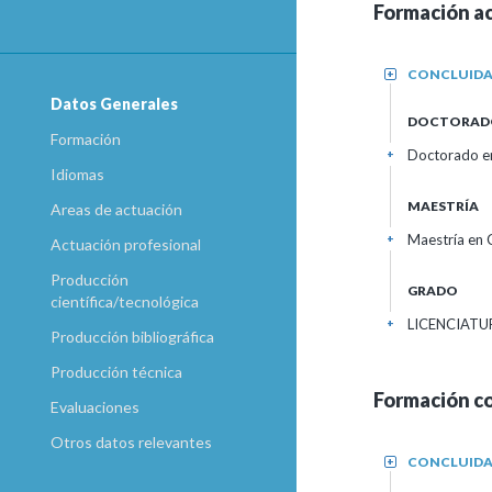
Formación a
CONCLUID
+
Datos Generales
DOCTORAD
Formación
Doctorado en
+
Idiomas
MAESTRÍA
Areas de actuación
Maestría en 
+
Actuación profesional
Producción
GRADO
científica/tecnológica
LICENCIATUR
+
Producción bibliográfica
Producción técnica
Formación c
Evaluaciones
Otros datos relevantes
CONCLUID
+