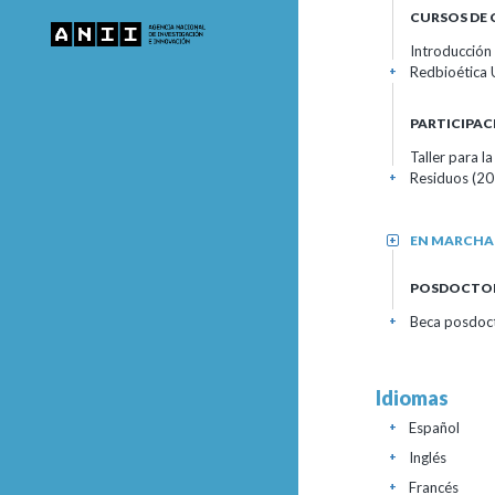
CURSOS DE
Introducción 
Redbioética
+
PARTICIPAC
Taller para l
Residuos
(20
+
EN MARCHA
+
POSDOCTO
Beca posdocto
+
Idiomas
Español
+
Inglés
+
Francés
+