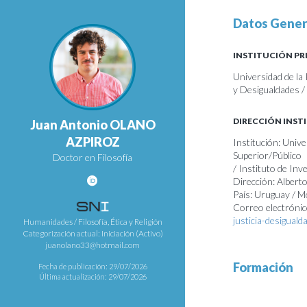
Datos Gener
INSTITUCIÓN PR
Universidad de la 
y Desigualdades 
DIRECCIÓN INST
Juan Antonio OLANO
AZPIROZ
Institución: Unive
Superior/Público
Doctor en Filosofía
/ Instituto de Inv
Dirección: Albert
País: Uruguay / 
Correo electrónic
justicia-desiguald
Humanidades / Filosofía, Ética y Religión
Categorización actual: Iniciación (Activo)
juanolano33@hotmail.com
Formación
Fecha de publicación: 29/07/2026
Última actualización: 29/07/2026