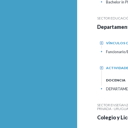
Bachelor in 
+
SECTOR EDUCACIÓ
Departament
VÍNCULOS C
+
Funcionario
+
ACTIVIDAD
+
DOCENCIA
DEPARTAMENT
+
SECTOR ENSEÑANZ
PRIVADA - URUGU
Colegio y Li