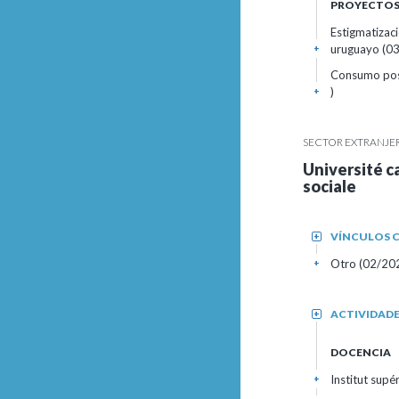
PROYECTOS 
Estigmatizaci
uruguayo (03
+
Consumo posi
)
+
SECTOR EXTRANJE
Université c
sociale
VÍNCULOS C
+
Otro (02/2022
+
ACTIVIDAD
+
DOCENCIA
Institut sup
+