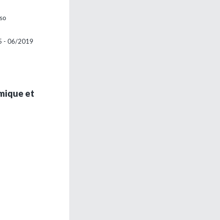
aso
15 - 06/2019
mique et