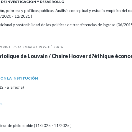
DE INVESTIGACIÓN Y DESARROLLO
ón, pobreza y políticas públicas. Análisis conceptual y estudio empírico del c
/2020 - 12/2021 )
cional y sostenibilidad de las políticas de transferencias de ingreso (06/20
RO/INTERNACIONAL/OTROS - BÉLGICA
atolique de Louvain / Chaire Hoover d?éthique écono
ON LA INSTITUCIÓN
 - a la fecha)
ES
érieur de philosophie (11/2025 - 11/2025 )