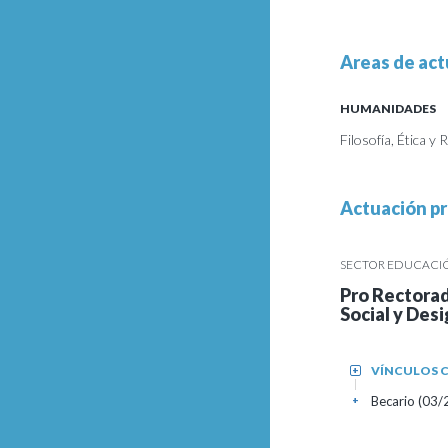
Areas de act
HUMANIDADES
Filosofía, Ética y R
Actuación pr
SECTOR EDUCACIÓN
Pro Rectorad
Social y Des
VÍNCULOS C
+
Becario (03/2
+