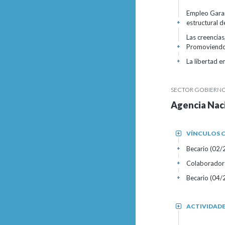
Empleo Garant
estructural 
+
Las creencias
Promoviendo 
+
La libertad 
+
SECTOR GOBIERNO
Agencia Naci
VÍNCULOS C
+
Becario (02/2
+
Colaborador
+
Becario (04/
+
ACTIVIDAD
+