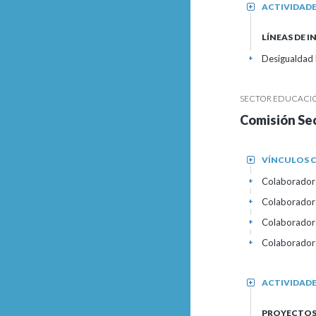
ACTIVIDAD
+
LÍNEAS DE 
Desigualdad l
+
SECTOR EDUCACIÓN
Comisión Sec
VÍNCULOS C
+
Colaborador 
+
Colaborador
+
Colaborador
+
Colaborador
+
ACTIVIDAD
+
PROYECTOS 