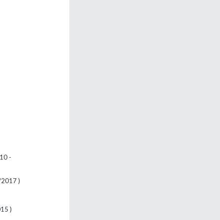
10 -
/2017 )
15 )