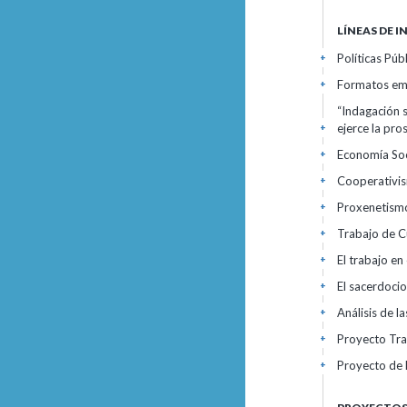
LÍNEAS DE 
Políticas Púb
+
Formatos empr
+
“Indagación 
ejerce la pro
+
Economía Soci
+
Cooperativis
+
Proxenetismo,
+
Trabajo de C
+
El trabajo en
+
El sacerdocio
+
Análisis de l
+
Proyecto Tra
+
Proyecto de 
+