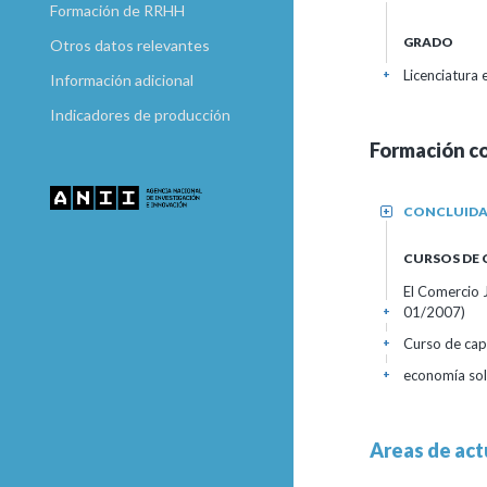
Formación de RRHH
GRADO
Otros datos relevantes
Licenciatura 
+
Información adicional
Indicadores de producción
Formación c
CONCLUID
+
CURSOS DE
El Comercio 
01/2007)
+
Curso de cap
+
economía sol
+
Areas de act