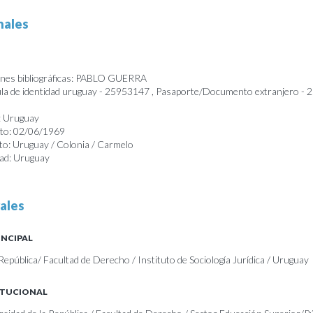
nales
ones bibliográficas: PABLO GUERRA
a de identidad uruguay - 25953147 , Pasaporte/Documento extranjero -
: Uruguay
nto: 02/06/1969
to: Uruguay / Colonia / Carmelo
dad: Uruguay
ales
INCIPAL
República/ Facultad de Derecho / Instituto de Sociología Jurídica / Uruguay
ITUCIONAL