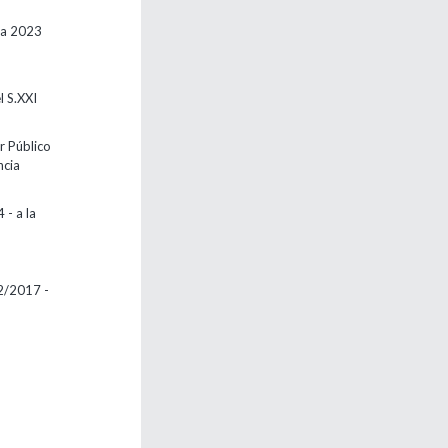
ia 2023
l S.XXI
r Público
ncia
 - a la
12/2017 -