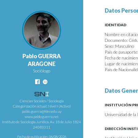
Datos Perso
IDENTIDAD
Nombre en citaci
Documento: Cédul
Sexo: Masculino
País de pasaporte
Pablo GUERRA
Fecha de nacimie
ARAGONE
Lugar de nacimien
País de Nacionali
Sociólogo
Datos Gener
Ciencias Sociales / Sociología
INSTITUCIÓN PR
Categorización actual: Nivel I (Activo)
pablo.guerra@fder.edu.uy
Universidad de la 
www.pabloguerra.net
Instituto de Sociología Jurídica. Av. 18 de Julio 1824
24083311
DIRECCIÓN INST
Fecha de publicación: 06/08/2026