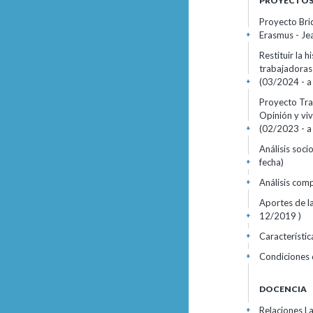
PROYECTOS 
Proyecto Bri
Erasmus - Je
+
Restituir la 
trabajadoras
(03/2024 - a 
+
Proyecto Tra
Opinión y vi
(02/2023 - a 
+
Análisis soci
fecha)
+
Análisis com
+
Aportes de la
12/2019 )
+
Característi
+
Condiciones 
+
DOCENCIA
Relaciones La
+