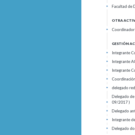
Facultad de D
+
OTRA ACTIV
Coordinador 
+
GESTIÓN A
Integrante Co
+
Integrante AG
+
Integrante Co
+
Coordinación
+
delegado red
+
Delegado de 
09/2017 )
+
Delegado ant
+
Integrante d
+
Delegado doc
+