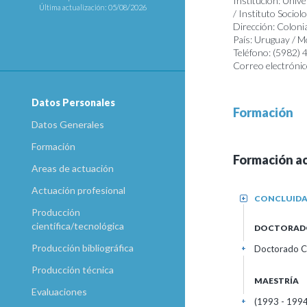
Institución: Unive
Última actualización: 05/08/2026
/ Instituto Sociolo
Dirección: Coloni
País: Uruguay / 
Teléfono: (5982)
Correo electrónic
Datos Personales
Formación
Datos Generales
Formación
Formación a
Areas de actuación
Actuación profesional
CONCLUID
+
Producción
científica/tecnológica
DOCTORAD
Producción bibliográfica
Doctorado C
+
Producción técnica
MAESTRÍA
Evaluaciones
(1993 - 1994
+