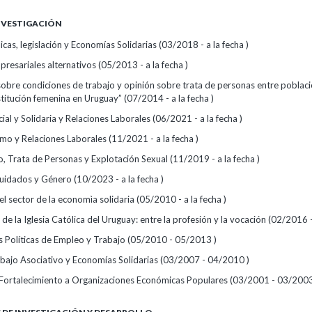
INVESTIGACIÓN
licas, legislación y Economías Solidarias (03/2018 - a la fecha )
esariales alternativos (05/2013 - a la fecha )
sobre condiciones de trabajo y opinión sobre trata de personas entre poblac
stitución femenina en Uruguay” (07/2014 - a la fecha )
al y Solidaria y Relaciones Laborales (06/2021 - a la fecha )
mo y Relaciones Laborales (11/2021 - a la fecha )
 Trata de Personas y Explotación Sexual (11/2019 - a la fecha )
uidados y Género (10/2023 - a la fecha )
 el sector de la economìa solidaria (05/2010 - a la fecha )
 de la Iglesia Católica del Uruguay: entre la profesión y la vocación (02/2016
as Políticas de Empleo y Trabajo (05/2010 - 05/2013 )
bajo Asociativo y Economías Solidarias (03/2007 - 04/2010 )
Fortalecimiento a Organizaciones Económicas Populares (03/2001 - 03/2003