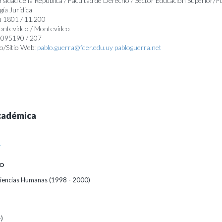
rsidad de la República / Facultad de Derecho / Sector Educación Superior/P
gía Jurídica
a 1801 / 11.200
Montevideo / Montevideo
 4095190 / 207
o/Sitio Web:
pablo.guerra@fder.edu.uy
pabloguerra.net
cadémica
A
O
iencias Humanas (1998 - 2000)
)