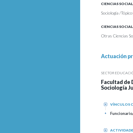
CIENCIAS SOCIAL
Sociología /Tópico
CIENCIAS SOCIAL
Otras Ciencias Soc
Actuación pr
SECTOR EDUCACIÓN
Facultad de 
Sociología Ju
VÍNCULOS C
+
Funcionario/
+
ACTIVIDAD
+