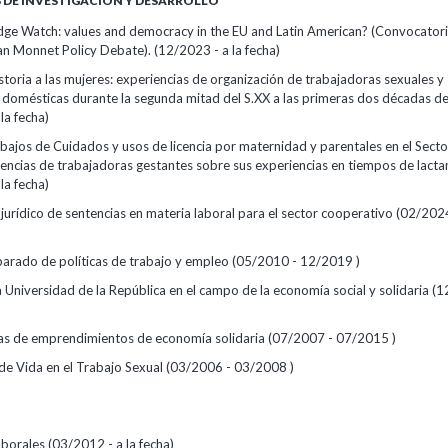
DE INVESTIGACIÓN Y DESARROLLO
dge Watch: values and democracy in the EU and Latin American? (Convocator
an Monnet Policy Debate). (12/2023 - a la fecha)
historia a las mujeres: experiencias de organización de trabajadoras sexuales y
 domésticas durante la segunda mitad del S.XX a las primeras dos décadas de
la fecha)
bajos de Cuidados y usos de licencia por maternidad y parentales en el Secto
vencias de trabajadoras gestantes sobre sus experiencias en tiempos de lacta
la fecha)
ojurídico de sentencias en materia laboral para el sector cooperativo (02/2024
parado de políticas de trabajo y empleo (05/2010 - 12/2019 )
 Universidad de la República en el campo de la economía social y solidaria (
cas de emprendimientos de economía solidaria (07/2007 - 07/2015 )
de Vida en el Trabajo Sexual (03/2006 - 03/2008 )
borales (03/2012 - a la fecha)