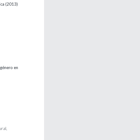
ica
(2013)
e género en
ral,