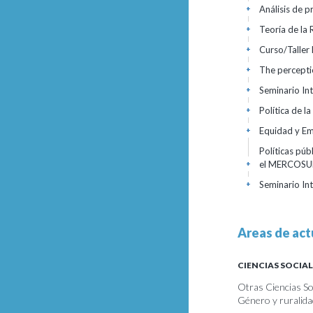
Análisis de 
+
Teoría de la 
+
Curso/Taller 
+
The percepti
+
Seminario Int
+
Política de l
+
Equidad y E
+
Políticas púb
el MERCOS
+
Seminario In
+
Areas de act
CIENCIAS SOCIAL
Otras Ciencias Soc
Género y ruralida