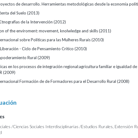
proyectos de desarrollo. Herramientas metodológicas desde la economía polít
Renta del Suelo
(2013)
Etnografías de la Intervención
(2012)
on of the enviroment: movement, knolwledge and skills
(2011)
ernacional sobre Políticas para las Mulheres Rurais
(2010)
a Liberación - Ciclo de Pensamiento Crítico
(2010)
mpoderamiento Rural
(2009)
licas en los procesos de integración regional:agricultura familiar e igualdad d
UR
(2009)
ternacional Formación de de Formadores para el Desarrollo Rural
(2008)
uación
ES
iales /Ciencias Sociales Interdisciplinarias /Estudios Rurales, Extensión Ru
d