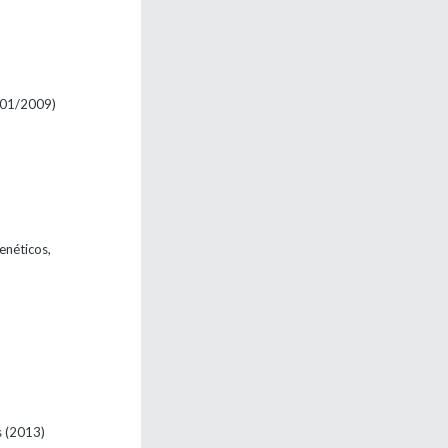
 01/2009)
enéticos,

(2013)