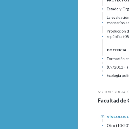
PROYECTOS 
Estado y Org
+
La evaluación
escenarios a
+
Producción de
república (0
+
DOCENCIA
Formación en
+
(09/2012 - a 
+
Ecología polí
+
SECTOR EDUCACIÓN
Facultad de 
VÍNCULOS C
+
Otro (10/20
+