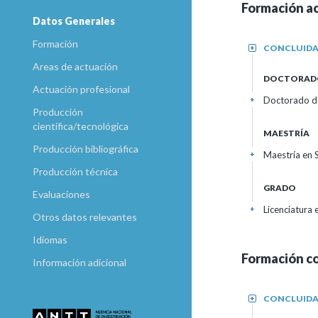
Formación a
Datos Generales
Formación
CONCLUID
+
Areas de actuación
DOCTORAD
Actuación profesional
Doctorado de
+
Producción
científica/tecnológica
MAESTRÍA
Producción bibliográfica
Maestría en 
+
Producción técnica
GRADO
Evaluaciones
Licenciatura
+
Otros datos relevantes
Idiomas
Formación c
Información adicional
CONCLUID
+