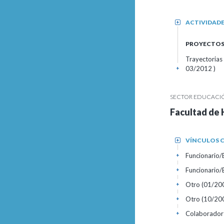
ACTIVIDAD
+
PROYECTOS 
Trayectorias
03/2012 )
+
SECTOR EDUCACIÓN
Facultad de 
VÍNCULOS C
+
Funcionario
+
Funcionario
+
Otro (01/20
+
Otro (10/20
+
Colaborador
+