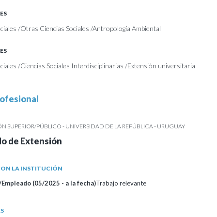
ES
ciales /Otras Ciencias Sociales /Antropología Ambiental
ES
iales /Ciencias Sociales Interdisciplinarias /Extensión universitaria
ofesional
 SUPERIOR/PÚBLICO - UNIVERSIDAD DE LA REPÚBLICA - URUGUAY
do de Extensión
ON LA INSTITUCIÓN
Empleado (05/2025 - a la fecha)
Trabajo relevante
ES