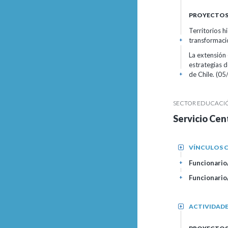
PROYECTOS 
Territorios h
transformacio
+
La extensión 
estrategias d
de Chile. (05
+
SECTOR EDUCACIÓN
Servicio Cen
VÍNCULOS C
+
Funcionario
+
Funcionario
+
ACTIVIDAD
+