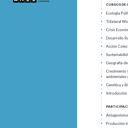
CURSOS DE
Ecología Pol
+
Trilateral W
+
Crisis Económ
+
Desarrollo Ru
+
Acción Colec
+
Sustentabili
+
Geografía de
+
Crecimiento 
ambientales 
+
Genética y B
+
Introducción 
+
PARTICIPAC
Antagonismo 
+
Producción i
+