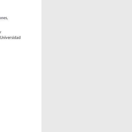
ones,
y
 Universidad