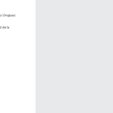
 y Uruguay:
d de la