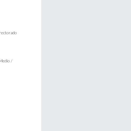
rrectorado
 Medio /