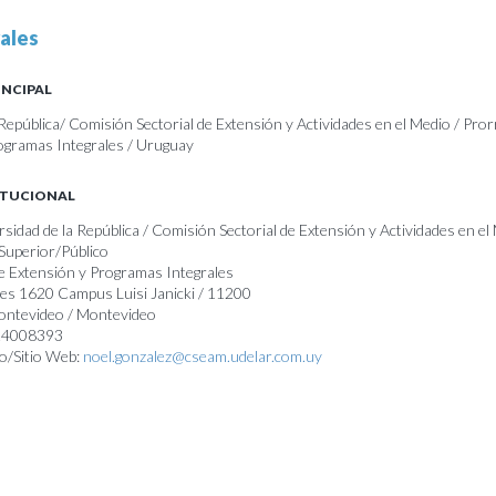
ales
INCIPAL
 República/ Comisión Sectorial de Extensión y Actividades en el Medio / Pro
ogramas Integrales / Uruguay
ITUCIONAL
rsidad de la República / Comisión Sectorial de Extensión y Actividades en el
Superior/Público
e Extensión y Programas Integrales
ces 1620 Campus Luisi Janicki / 11200
Montevideo / Montevideo
 24008393
o/Sitio Web:
noel.gonzalez@cseam.udelar.com.uy