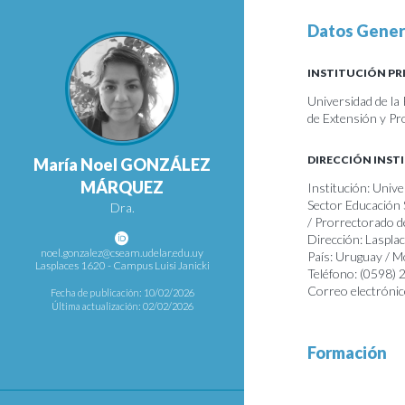
Datos Gener
INSTITUCIÓN PR
Universidad de la
de Extensión y Pr
DIRECCIÓN INST
María Noel GONZÁLEZ
MÁRQUEZ
Institución: Unive
Sector Educación 
Dra.
/ Prorrectorado d
Dirección: Laspla
noel.gonzalez@cseam.udelar.edu.uy
País: Uruguay / 
Lasplaces 1620 - Campus Luisi Janicki
Teléfono: (0598)
Correo electrónic
Fecha de publicación: 10/02/2026
Última actualización: 02/02/2026
Formación