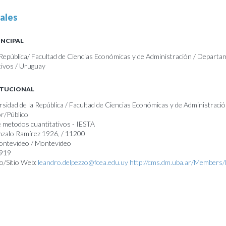
ales
INCIPAL
 República/ Facultad de Ciencias Económicas y de Administración / Departa
tivos / Uruguay
ITUCIONAL
rsidad de la República / Facultad de Ciencias Económicas y de Administració
r/Público
 metodos cuantitativos - IESTA
nzalo Ramírez 1926, / 11200
Montevideo / Montevideo
0919
o/Sitio Web:
leandro.delpezzo@fcea.edu.uy
http://cms.dm.uba.ar/Members/