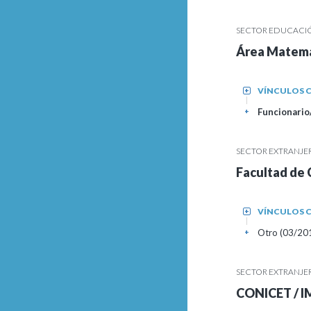
SECTOR EDUCACIÓ
Área Matemá
VÍNCULOS C
+
Funcionario/
+
SECTOR EXTRANJE
Facultad de 
VÍNCULOS C
+
Otro (03/2019
+
SECTOR EXTRANJE
CONICET / 