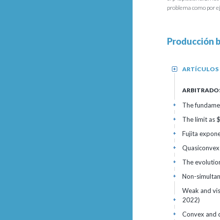
problema como por eje
Producción b
ARTÍCULOS
+
ARBITRADO
The fundament
+
The limit as
+
Fujita expon
+
Quasiconvex 
+
The evolution
+
Non-simultan
+
Weak and vis
2022)
+
Convex and q
+