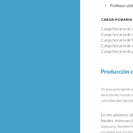
Profesor vis
+
CARGA HORARIA
Carga horaria de 
Carga horaria de 
Carga horaria de
Carga horaria de 
Carga horaria de 
Producción c
Mi área principal de t
atención del mundo ma
concretas (por ejemp
En mis primeros añ
lineales, más
específ
laplaciano. También he
el p-laplaciano. En lo