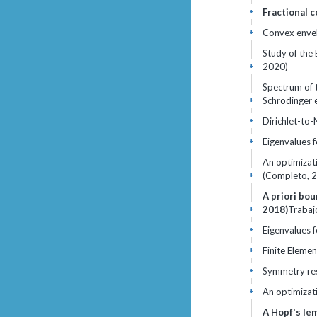
Fractional 
+
Convex envel
+
Study of the
2020)
+
Spectrum of t
Schrodinger 
+
Dirichlet-to
+
Eigenvalues 
+
An optimizat
(Completo, 
+
A priori bou
2018)
Trabaj
+
Eigenvalues 
+
Finite Eleme
+
Symmetry resu
+
An optimizati
+
A Hopf's lem