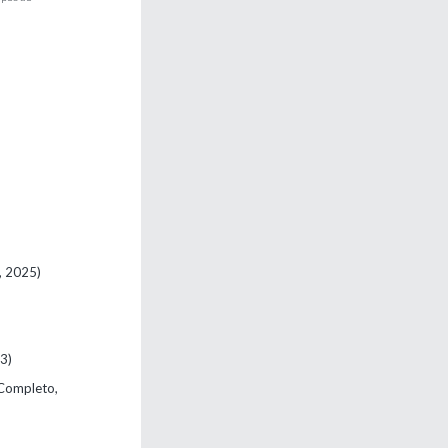
, 2025)
23)
(Completo,