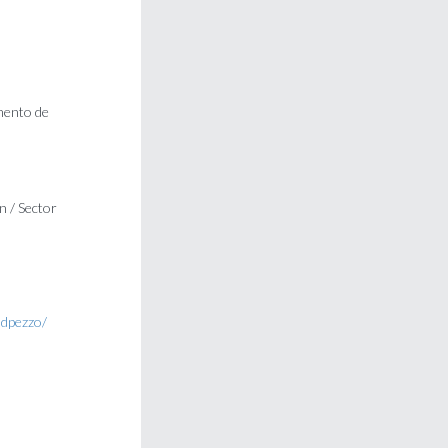
mento de
n / Sector
ldpezzo/