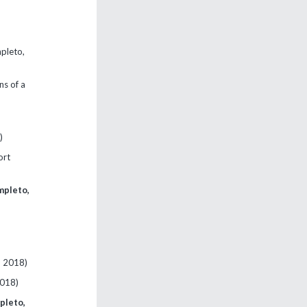
mpleto,
ns of a
)
ort
mpleto,
, 2018)
2018)
pleto,