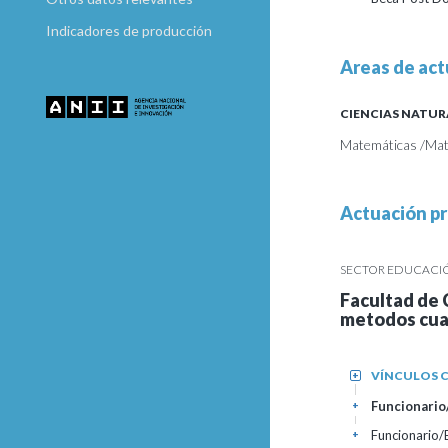
Indicadores de producción
Areas de act
CIENCIAS NATUR
Matemáticas /Mat
Actuación pr
SECTOR EDUCACIÓN
Facultad de 
metodos cua
VÍNCULOS C
+
Funcionario/
+
Funcionario
+