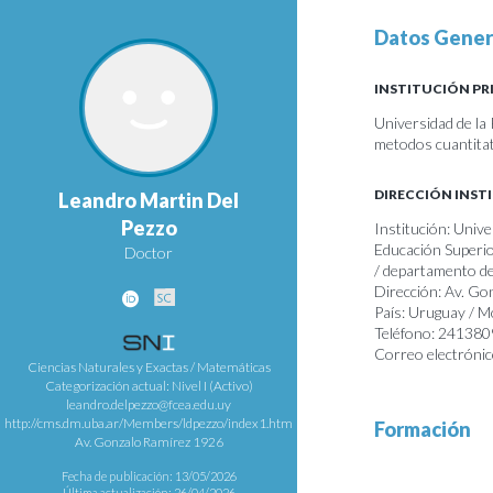
Datos Gener
INSTITUCIÓN PR
Universidad de la
metodos cuantita
DIRECCIÓN INST
Leandro Martin Del
Pezzo
Institución: Unive
Educación Superio
Doctor
/ departamento de
Dirección: Av. Go
País: Uruguay / 
Teléfono: 24138
Correo electrónic
Ciencias Naturales y Exactas / Matemáticas
Categorización actual: Nivel I (Activo)
leandro.delpezzo@fcea.edu.uy
http://cms.dm.uba.ar/Members/ldpezzo/index1.htm
Formación
Av. Gonzalo Ramírez 1926
Fecha de publicación: 13/05/2026
Última actualización: 26/04/2026