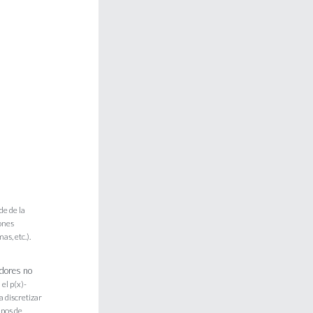
de de la
ones
s, etc.).
adores no
el p(x)-
a discretizar
ipos de