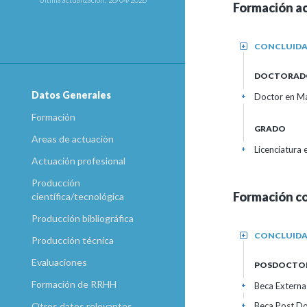
Formación a
CONCLUID
+
DOCTORAD
Datos Generales
Doctor en Ma
+
Formación
GRADO
Areas de actuación
Licenciatura
+
Actuación profesional
Producción
Formación c
científica/tecnológica
Producción bibliográfica
CONCLUID
+
Producción técnica
Evaluaciones
POSDOCTO
Formación de RRHH
Beca Externa
+
Beca Post D
Otros datos relevantes
+