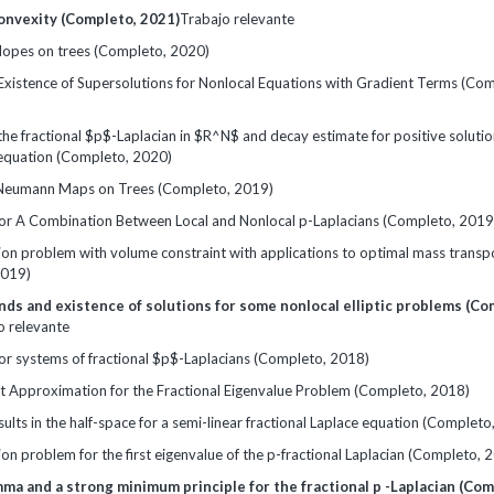
convexity (Completo, 2021)
Trabajo relevante
opes on trees (Completo, 2020)
 Existence of Supersolutions for Nonlocal Equations with Gradient Terms (Co
he fractional $p$-Laplacian in $R^N$ and decay estimate for positive solutio
equation (Completo, 2020)
-Neumann Maps on Trees (Completo, 2019)
for A Combination Between Local and Nonlocal p-Laplacians (Completo, 2019
ion problem with volume constraint with applications to optimal mass transp
2019)
nds and existence of solutions for some nonlocal elliptic problems (Co
o relevante
for systems of fractional $p$-Laplacians (Completo, 2018)
nt Approximation for the Fractional Eigenvalue Problem (Completo, 2018)
lts in the half-space for a semi-linear fractional Laplace equation (Completo
on problem for the first eigenvalue of the p-fractional Laplacian (Completo, 
ma and a strong minimum principle for the fractional p -Laplacian (Com