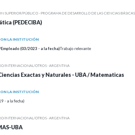
N SUPERIOR/PÚBLICO - PROGRAMA DE DESARROLLO DE LAS CIENCIAS BÁSICAS
tica (PEDECIBA)
ON LA INSTITUCIÓN
Empleado (03/2023 - a la fecha)
Trabajo relevante
RO/INTERNACIONAL/OTROS - ARGENTINA
Ciencias Exactas y Naturales - UBA / Matematicas
ON LA INSTITUCIÓN
 - a la fecha)
RO/INTERNACIONAL/OTROS - ARGENTINA
IMAS-UBA