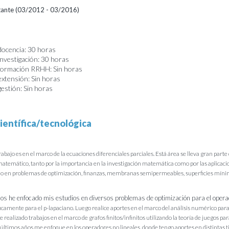
itante (03/2012 - 03/2016)
docencia: 30 horas
investigación: 30 horas
 formación RRHH: Sin horas
extensión: Sin horas
gestión: Sin horas
ientífica/tecnológica
rabajo es en el marco de la ecuaciones diferenciales parciales. Está área se lleva gran parte 
temático, tanto por la importancia en la investigación matemática como por las aplicaci
lo en problemas de optimización, finanzas, membranas semipermeables, superficies mínima
os he enfocado mis estudios en diversos problemas de optimización para el oper
icamente para el p-lapaciano. Luego realice aportes en el marco del análisis numérico para 
 realizado trabajos en el marco de grafos finitos/infinitos utilizando la teoría de juegos par
s últimos años me enfoque en los operadores no lineales, donde tengo aportes en distintas t