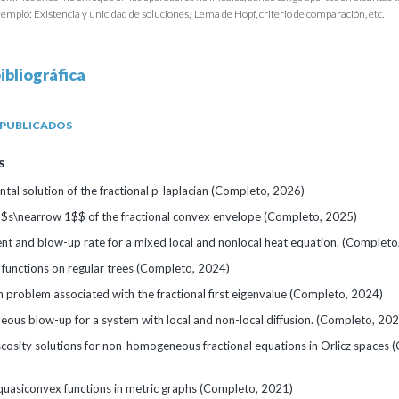
mplo: Existencia y unicidad de soluciones, Lema de Hopf, criterio de comparación, etc.
ibliográfica
 PUBLICADOS
S
al solution of the fractional p-laplacian (Completo, 2026)
 $$s\nearrow 1$$ of the fractional convex envelope (Completo, 2025)
ent and blow-up rate for a mixed local and nonlocal heat equation. (Completo
functions on regular trees (Completo, 2024)
 problem associated with the fractional first eigenvalue (Completo, 2024)
eous blow-up for a system with local and non-local diffusion. (Completo, 20
cosity solutions for non-homogeneous fractional equations in Orlicz spaces 
uasiconvex functions in metric graphs (Completo, 2021)