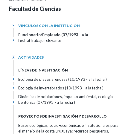
Facultad de Ciencias
VÍNCULOS CON LA INSTITUCIÓN
+
Funcionario/Empleado (07/1993 - a la
fecha)
Trabajo relevante
+
ACTIVIDADES
+
LÍNEAS DE INVESTIGACIÓN
Ecología de playas arenosas (10/1993 - a la fecha )
+
Ecología de invertebrados (10/1993 - a la fecha )
+
Dinámica de poblaciones, impacto ambiental, ecología
bentónica (07/1993 - a la fecha )
+
PROYECTOS DE INVESTIGACIÓN Y DESARROLLO
Bases ecológicas, socio-económicas e institucionales para
el manejo de la costa uruguaya: recursos pesqueros,