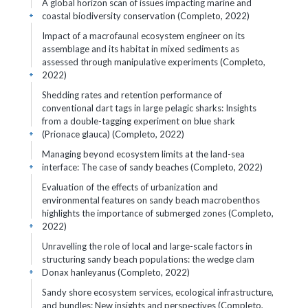
A global horizon scan of issues impacting marine and
coastal biodiversity conservation (Completo, 2022)
+
Impact of a macrofaunal ecosystem engineer on its
assemblage and its habitat in mixed sediments as
assessed through manipulative experiments (Completo,
2022)
+
Shedding rates and retention performance of
conventional dart tags in large pelagic sharks: Insights
from a double-tagging experiment on blue shark
(Prionace glauca) (Completo, 2022)
+
Managing beyond ecosystem limits at the land-sea
interface: The case of sandy beaches (Completo, 2022)
+
Evaluation of the effects of urbanization and
environmental features on sandy beach macrobenthos
highlights the importance of submerged zones (Completo,
2022)
+
Unravelling the role of local and large-scale factors in
structuring sandy beach populations: the wedge clam
Donax hanleyanus (Completo, 2022)
+
Sandy shore ecosystem services, ecological infrastructure,
and bundles: New insights and perspectives (Completo,