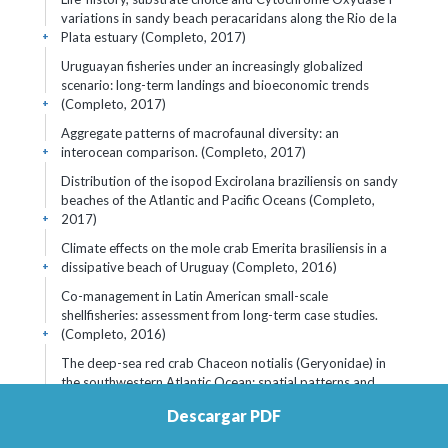
variations in sandy beach peracaridans along the Rio de la
Plata estuary (Completo, 2017)
+
Uruguayan fisheries under an increasingly globalized
scenario: long-term landings and bioeconomic trends
(Completo, 2017)
+
Aggregate patterns of macrofaunal diversity: an
interocean comparison. (Completo, 2017)
+
Distribution of the isopod Excirolana braziliensis on sandy
beaches of the Atlantic and Pacific Oceans (Completo,
2017)
+
Climate effects on the mole crab Emerita brasiliensis in a
dissipative beach of Uruguay (Completo, 2016)
+
Co-management in Latin American small-scale
shellfisheries: assessment from long-term case studies.
(Completo, 2016)
+
The deep-sea red crab Chaceon notialis (Geryonidae) in
the southwestern Atlantic Ocean: spatial patterns and
long-term effects of fishin (Completo, 2016)
+
Descargar PDF
Climate change influences on abundance, individual size