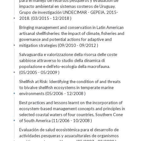
para el manejo de recursos pesqueros y evaluación de
impacto ambiental en sistemas costeros de Uruguay.
Grupo de investigación UNDECIMAR - GEPEIA. 2015-
2018. (03/2015 - 12/2018 )
+
Bringing management and conservation in Latin American
artisanal shellfisheries: the impact of climate, fisheries and
governance and potential actions for adaptive and
mitigation strategies (09/2010 - 09/2012 )
+
Salvaguardia e valorizzazione della risorsa delle coste
sabbiose attraverso lo studio della dinamica di
popolazione e dell’eto-ecologia della macrofauna.
(05/2005 - 05/2009 )
+
Shellfish at Risk: Identifying the condition of and threats
to bivalve shellfish ecosystems in temperate marine
environments (05/2006 - 12/2008 )
+
Best practices and lessons learnt on the incorporation of
ecosystem-based management concepts and principles in
selected coastal waters of four countries, Southern Cone
of South America (11/2006 - 10/2008 )
+
Evaluación de salud ecosistémica para el desarrollo de
actividades pesqueras y acuaculturales de organismos