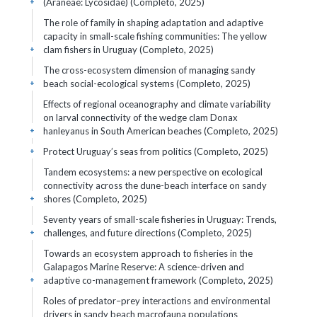
(Araneae: Lycosidae) (Completo, 2025)
+
The role of family in shaping adaptation and adaptive
capacity in small-scale fishing communities: The yellow
clam fishers in Uruguay (Completo, 2025)
+
The cross-ecosystem dimension of managing sandy
beach social-ecological systems (Completo, 2025)
+
Effects of regional oceanography and climate variability
on larval connectivity of the wedge clam Donax
hanleyanus in South American beaches (Completo, 2025)
+
Protect Uruguay’s seas from politics (Completo, 2025)
+
Tandem ecosystems: a new perspective on ecological
connectivity across the dune-beach interface on sandy
shores (Completo, 2025)
+
Seventy years of small-scale fisheries in Uruguay: Trends,
challenges, and future directions (Completo, 2025)
+
Towards an ecosystem approach to fisheries in the
Galapagos Marine Reserve: A science-driven and
adaptive co-management framework (Completo, 2025)
+
Roles of predator–prey interactions and environmental
drivers in sandy beach macrofauna populations