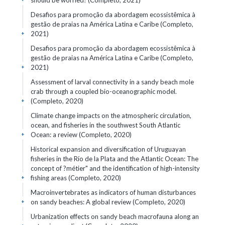
should be worried! (Completo, 2021)
Desafios para promoção da abordagem ecossistêmica à
gestão de praias na América Latina e Caribe (Completo,
2021)
+
Desafios para promoção da abordagem ecossistêmica à
gestão de praias na América Latina e Caribe (Completo,
2021)
+
Assessment of larval connectivity in a sandy beach mole
crab through a coupled bio-oceanographic model.
(Completo, 2020)
+
Climate change impacts on the atmospheric circulation,
ocean, and fisheries in the southwest South Atlantic
Ocean: a review (Completo, 2020)
+
Historical expansion and diversification of Uruguayan
fisheries in the Río de la Plata and the Atlantic Ocean: The
concept of ?métier" and the identification of high-intensity
fishing areas (Completo, 2020)
+
Macroinvertebrates as indicators of human disturbances
on sandy beaches: A global review (Completo, 2020)
+
Urbanization effects on sandy beach macrofauna along an