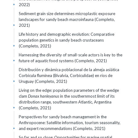
2022)
+
Sediment grain size determines microplastic exposure
landscapes for sandy beach macroinfauna (Completo,
2021)
+
Life history and demographic evolution: Comparative
population genetics in sandy beach crustaceans
(Completo, 2021)
+
Harnessing the diversity of small-scale actors is key to the
future of aquatic food systems (Completo, 2021)
+
Distribución y dinámica poblacional de la almeja asiática
Corbicula fluminea (Bivalvia, Corbiculidae) en ríos de
Uruguay (Completo, 2021)
+
Living on the edge: population parameters of the wedge
clam
Donax hanleyanus
in the southernmost limit of its
distribution range, southwestern Atlantic, Argentina
(Completo, 2021)
+
Perspectives for sandy beach management in the
Anthropocene: Satellite information, tourism seasonality,
and expert recommendations (Completo, 2021)
+
So far and so close: Opportunities for marine spatial