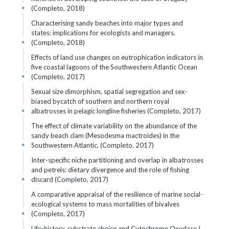
(Completo, 2018)
+
Characterising sandy beaches into major types and
states: implications for ecologists and managers.
(Completo, 2018)
+
Effects of land use changes on eutrophication indicators in
five coastal lagoons of the Southwestern Atlantic Ocean
(Completo, 2017)
+
Sexual size dimorphism, spatial segregation and sex-
biased bycatch of southern and northern royal
albatrosses in pelagic longline fisheries (Completo, 2017)
+
The effect of climate variability on the abundance of the
sandy beach clam (Mesodesma mactroides) in the
Southwestern Atlantic. (Completo, 2017)
+
Inter-specific niche partitioning and overlap in albatrosses
and petrels: dietary divergence and the role of fishing
discard (Completo, 2017)
+
A comparative appraisal of the resilience of marine social-
ecological systems to mass mortalities of bivalves
(Completo, 2017)
+
Life-history, substrate choice and Cytochrome Oxydase I