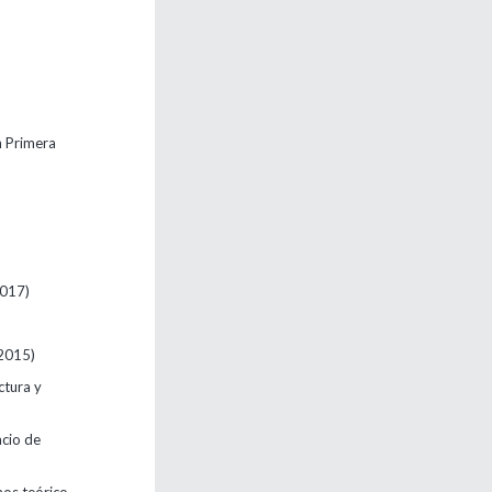
n Primera
2017)
2015)
ctura y
acio de