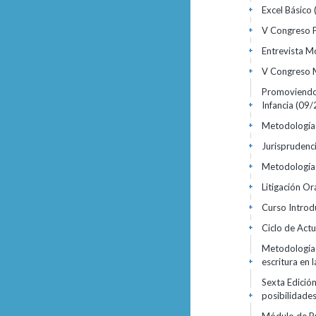
Excel Básico
+
V Congreso P
+
Entrevista M
+
V Congreso M
+
Promoviendo 
Infancia
(09/
+
Metodología 
+
Jurisprudenc
+
Metodología
+
Litigación Ora
+
Curso Introd
+
Ciclo de Act
+
Metodologías
escritura en 
+
Sexta Edición
posibilidade
+