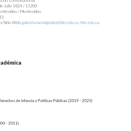
recho Constitucional
 de Julio 1824 / 11200
Montevideo / Montevideo
311
o/Sitio Web:
gabriela.mendiguibel@fder.edu.uy
fder.edu.uy
cadémica
A
erechos de Infancia y Políticas Públicas (2019 - 2025)
00 - 2011)