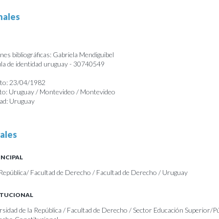
nales
es bibliográficas: Gabriela Mendiguibel
a de identidad uruguay - 30740549
nto: 23/04/1982
nto: Uruguay / Montevideo / Montevideo
dad: Uruguay
ales
INCIPAL
 República/ Facultad de Derecho / Facultad de Derecho / Uruguay
ITUCIONAL
rsidad de la República / Facultad de Derecho / Sector Educación Superior/P