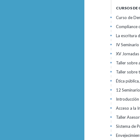
CURSOS DE
Curso de De
+
Compliance 
+
La escritura 
+
IV Seminario
+
XV Jornadas 
+
Taller sobre 
+
Taller sobre 
+
Ética pública
+
12 Seminario
+
Introducción
+
Acceso a la 
+
Taller Aseso
+
Sistema de P
+
Envejecimie
+