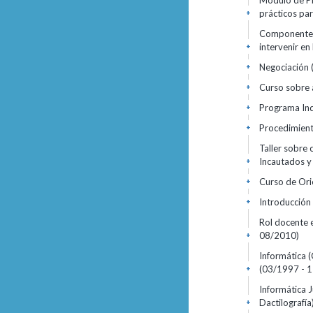
Módulo de Pro
prácticos pa
+
Componente b
intervenir en
+
Negociación
+
Curso sobre 
+
Programa Ind
+
Procedimient
+
Taller sobre 
Incautados 
+
Curso de Ori
+
Introducción 
+
Rol docente 
08/2010)
+
Informática (
(03/1997 - 
+
Informática J
Dactilografía
+