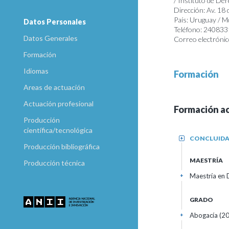
/ Instituto de De
Dirección: Av. 18
País: Uruguay / 
Datos Personales
Teléfono: 24083
Datos Generales
Correo electrónic
Formación
Idiomas
Formación
Areas de actuación
Actuación profesional
Formación a
Producción
científica/tecnológica
CONCLUID
+
Producción bibliográfica
MAESTRÍA
Producción técnica
Maestría en D
+
GRADO
Abogacía (20
+