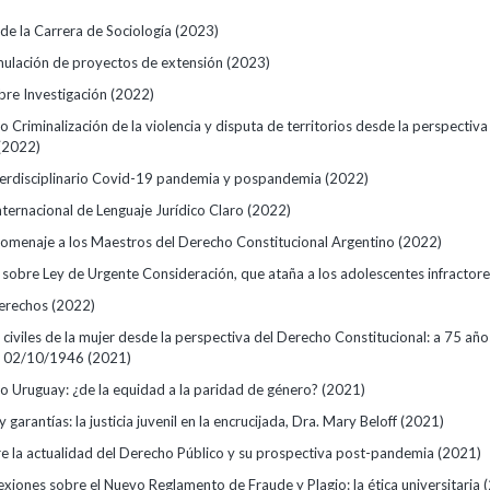
de la Carrera de Sociología
(2023)
rmulación de proyectos de extensión
(2023)
bre Investigación
(2022)
 Criminalización de la violencia y disputa de territorios desde la perspectiva
(2022)
erdisciplinario Covid-19 pandemia y pospandemia
(2022)
nternacional de Lenguaje Jurídico Claro
(2022)
omenaje a los Maestros del Derecho Constitucional Argentino
(2022)
 sobre Ley de Urgente Consideración, que ataña a los adolescentes infractor
derechos
(2022)
civiles de la mujer desde la perspectiva del Derecho Constitucional: a 75 año
e 02/10/1946
(2021)
o Uruguay: ¿de la equidad a la paridad de género?
(2021)
 garantías: la justicia juvenil en la encrucijada, Dra. Mary Beloff
(2021)
e la actualidad del Derecho Público y su prospectiva post-pandemia
(2021)
exiones sobre el Nuevo Reglamento de Fraude y Plagio: la ética universitaria