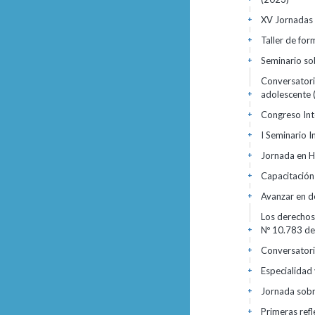
XV Jornadas 
+
Taller de fo
+
Seminario so
+
Conversatorio
adolescente
+
Congreso Int
+
I Seminario I
+
Jornada en H
+
Capacitación
+
Avanzar en 
+
Los derechos 
Nº 10.783 d
+
Conversatori
+
Especialidad y
+
Jornada sobr
+
Primeras refl
+