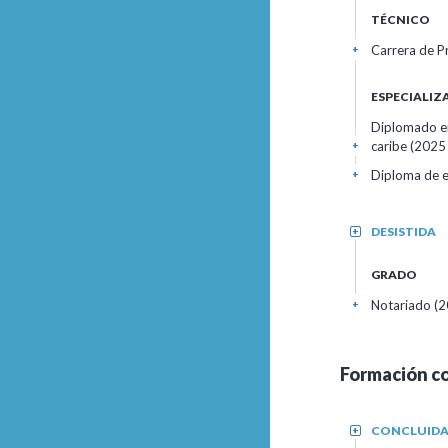
TÉCNICO
Carrera de P
+
ESPECIALI
Diplomado en 
caribe (2025
+
Diploma de e
+
DESISTIDA
+
GRADO
Notariado (2
+
Formación c
CONCLUID
+