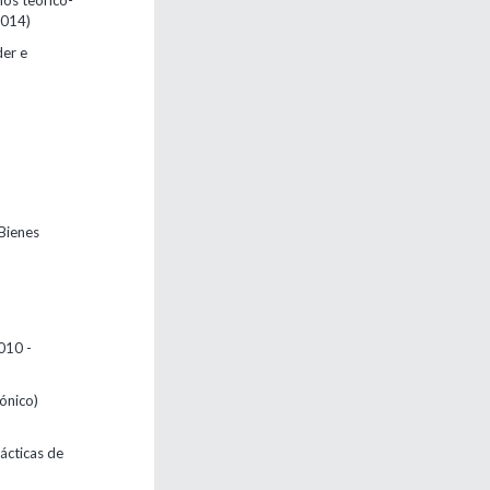
mos teórico-
2014)
der e
 Bienes
010 -
rónico)
rácticas de