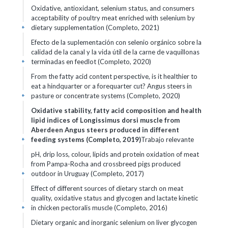
Oxidative, antioxidant, selenium status, and consumers
acceptability of poultry meat enriched with selenium by
dietary supplementation (Completo, 2021)
+
Efecto de la suplementación con selenio orgánico sobre la
calidad de la canal y la vida útil de la carne de vaquillonas
terminadas en feedlot (Completo, 2020)
+
From the fatty acid content perspective, is it healthier to
eat a hindquarter or a forequarter cut? Angus steers in
pasture or concentrate systems (Completo, 2020)
+
Oxidative stability, fatty acid composition and health
lipid indices of Longissimus dorsi muscle from
Aberdeen Angus steers produced in different
feeding systems (Completo, 2019)
Trabajo relevante
+
pH, drip loss, colour, lipids and protein oxidation of meat
from Pampa-Rocha and crossbreed pigs produced
outdoor in Uruguay (Completo, 2017)
+
Effect of different sources of dietary starch on meat
quality, oxidative status and glycogen and lactate kinetic
in chicken pectoralis muscle (Completo, 2016)
+
Dietary organic and inorganic selenium on liver glycogen