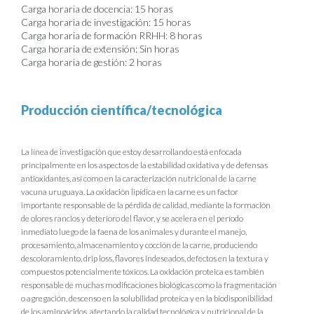
Carga horaria de docencia: 15 horas
Carga horaria de investigación: 15 horas
Carga horaria de formación RRHH: 8 horas
Carga horaria de extensión: Sin horas
Carga horaria de gestión: 2 horas
Producción científica/tecnológica
La línea de investigación que estoy desarrollando está enfocada
principalmente en los aspectos de la estabilidad oxidativa y de defensas
antioxidantes, así como en la caracterización nutricional de la carne
vacuna uruguaya. La oxidación lipídica en la carne es un factor
importante responsable de la pérdida de calidad, mediante la formación
de olores rancios y deterioro del flavor, y se acelera en el período
inmediato luego de la faena de los animales y durante el manejo,
procesamiento, almacenamiento y cocción de la carne, produciendo
descoloramiento, drip loss, flavores indeseados, defectos en la textura y
compuestos potencialmente tóxicos. La oxidación proteica es también
responsable de muchas modificaciones biológicas como la fragmentación
o agregación, descenso en la solubilidad proteica y en la biodisponibilidad
de los aminoácidos, afectando la calidad tecnológica y nutricional de la