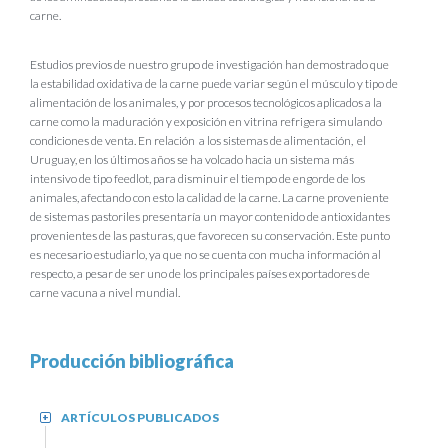
carne.
Estudios previos de nuestro grupo de investigación han demostrado que
la estabilidad oxidativa de la carne puede variar según el músculo y tipo de
alimentación de los animales, y por procesos tecnológicos aplicados a la
carne como la maduración y exposición en vitrina refrigera simulando
condiciones de venta. En relación a los sistemas de alimentación, el
Uruguay, en los últimos años se ha volcado hacia un sistema más
intensivo de tipo feedlot, para disminuir el tiempo de engorde de los
animales, afectando con esto la calidad de la carne. La carne proveniente
de sistemas pastoriles presentaría un mayor contenido de antioxidantes
provenientes de las pasturas, que favorecen su conservación. Este punto
es necesario estudiarlo, ya que no se cuenta con mucha información al
respecto, a pesar de ser uno de los principales países exportadores de
carne vacuna a nivel mundial.
Producción bibliográfica
ARTÍCULOS PUBLICADOS
+