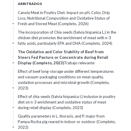
ARBITRADOS
Canola Meal in Poultry Diet: Impact on pH, Color, Drip
Loss, Nutritional Composition and Oxidative Status of
Fresh and Stored Meat (Completo, 2026)
+
The incorporation of Chia seeds (Salvia hispanica L.) in the
chicken diet promotes the enrichment of meat with n-3
fatty acids, particularly EPA and DHA (Completo, 2024)
+
The Oxidative and Color Stability of Beef from
Steers Fed Pasture or Concentrate during Retail
Display (Completo, 2023)
Trabajo relevante
+
Effect of beef long-storage under different temperatures
and vacuum-packaging conditions on meat quality,
oxidation processes and microbial growth (Completo,
2023)
+
Effect of chia seeds (Salvia hispanica l.) inclusion in poultry
diet on n-3 enrichment and oxidative status of meat
during retail display (Completo, 2023)
+
Quality parameters in L. thoracis, and P. major from
Pampa Rocha pig reared in indoor or outdoor (Completo,
2022)
+