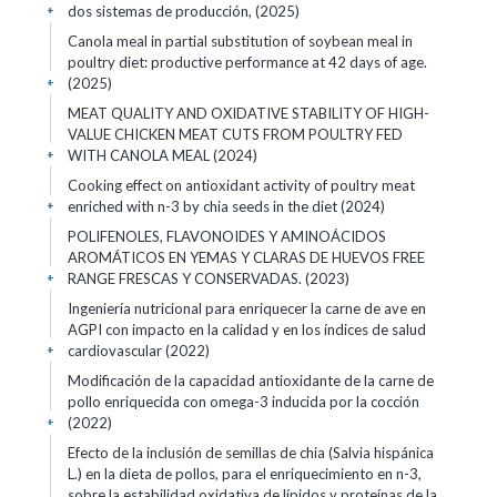
dos sistemas de producción, (2025)
+
Canola meal in partial substitution of soybean meal in
poultry diet: productive performance at 42 days of age.
(2025)
+
MEAT QUALITY AND OXIDATIVE STABILITY OF HIGH-
VALUE CHICKEN MEAT CUTS FROM POULTRY FED
WITH CANOLA MEAL (2024)
+
Cooking effect on antioxidant activity of poultry meat
enriched with n-3 by chia seeds in the diet (2024)
+
POLIFENOLES, FLAVONOIDES Y AMINOÁCIDOS
AROMÁTICOS EN YEMAS Y CLARAS DE HUEVOS FREE
RANGE FRESCAS Y CONSERVADAS. (2023)
+
Ingeniería nutricional para enriquecer la carne de ave en
AGPI con impacto en la calidad y en los índices de salud
cardiovascular (2022)
+
Modificación de la capacidad antioxidante de la carne de
pollo enriquecida con omega-3 inducida por la cocción
(2022)
+
Efecto de la inclusión de semillas de chia (Salvia hispánica
L.) en la dieta de pollos, para el enriquecimiento en n-3,
sobre la estabilidad oxidativa de lípidos y proteínas de la