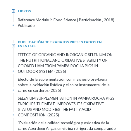
LIBROS
+
Reference Module in Food Science ( Participación , 2018)
Publicado
+
PUBLICACIÓN DE TRABAJOS PRESENTADOS EN
EVENTOS
+
EFFECT OF ORGANIC AND INORGANIC SELENIUM ON
THE NUTRITIONAL AND OXIDATIVE STABILITY OF
COOKED HAM FROM PAMPA ROCHA PIGS IN
OUTDOOR SYSTEM (2026)
+
Efecto de la suplementación con magnesio pre-faena
sobre la oxidación lipídica y el color instrumental de la
carne en corderos (2025)
+
SELENIUM SUPPLEMENTATION IN PAMPA ROCHA PIGS
ENRICHES THE MEAT, IMPROVES ITS OXIDATIVE
STATUS AND MODIFIES THE FATTY ACID
COMPOSITION. (2025)
+
"Evaluación de la calidad tecnológica y oxidativa de la
carne Aberdeen Angus en vitrina refrigerada comparando