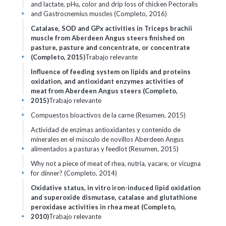
and lactate, pHu, color and drip loss of chicken Pectoralis
and Gastrocnemius muscles (Completo, 2016)
+
Catalase, SOD and GPx activities in Triceps brachii
muscle from Aberdeen Angus steers finished on
pasture, pasture and concentrate, or concentrate
(Completo, 2015)
Trabajo relevante
+
Influence of feeding system on lipids and proteins
oxidation, and antioxidant enzymes activities of
meat from Aberdeen Angus steers (Completo,
2015)
Trabajo relevante
+
Compuestos bioactivos de la carne (Resumen, 2015)
+
Actividad de enzimas antioxidantes y contenido de
minerales en el músculo de novillos Aberdeen Angus
alimentados a pasturas y feedlot (Resumen, 2015)
+
Why not a piece of meat of rhea, nutria, yacare, or vicugna
for dinner? (Completo, 2014)
+
Oxidative status, in vitro iron-induced lipid oxidation
and superoxide dismutase, catalase and glutathione
peroxidase activities in rhea meat (Completo,
2010)
Trabajo relevante
+