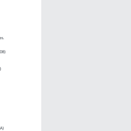
es.
08)
)
BA)