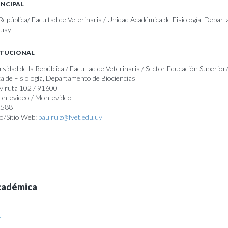
INCIPAL
 República/ Facultad de Veterinaria / Unidad Académica de Fisiología, Depar
guay
ITUCIONAL
rsidad de la República / Facultad de Veterinaria / Sector Educación Superior
a de Fisiología, Departamento de Biociencias
 y ruta 102 / 91600
Montevideo / Montevideo
2588
o/Sitio Web:
paulruiz@fvet.edu.uy
cadémica
A