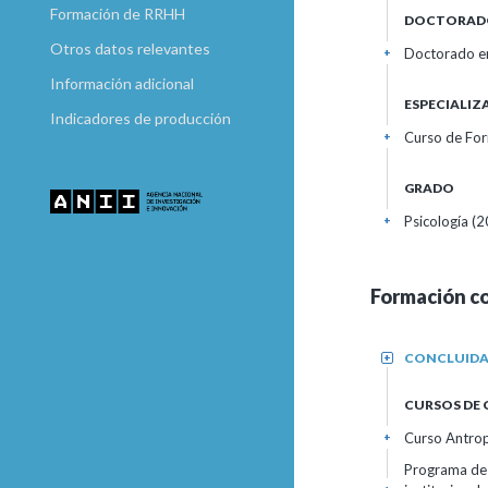
Formación de RRHH
DOCTORAD
Otros datos relevantes
Doctorado en
+
Información adicional
ESPECIALI
Indicadores de producción
Curso de For
+
GRADO
Psicología (
+
Formación c
CONCLUID
+
CURSOS DE
Curso Antropo
+
Programa de 