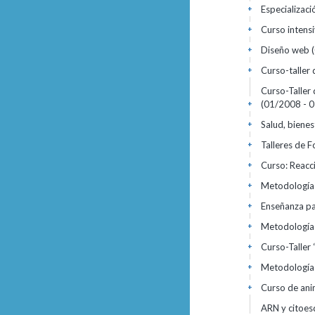
Especializac
+
Curso intens
+
Diseño web
+
Curso-taller 
+
Curso-Taller 
(01/2008 - 
+
Salud, biene
+
Talleres de 
+
Curso: Reacc
+
Metodología 
+
Enseñanza pa
+
Metodologías
+
Curso-Taller
+
Metodologías
+
Curso de ani
+
ARN y citoesq