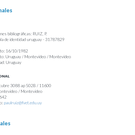
nales
es bibliográficas: RUIZ, P.
a de identidad uruguay - 31787829
nto: 16/10/1982
nto: Uruguay / Montevideo / Montevideo
dad: Uruguay
SONAL
ctubre 3088 ap 502B / 11600
Montevideo / Montevideo
4642
co:
paulruiz@fvet.edu.uy
ales