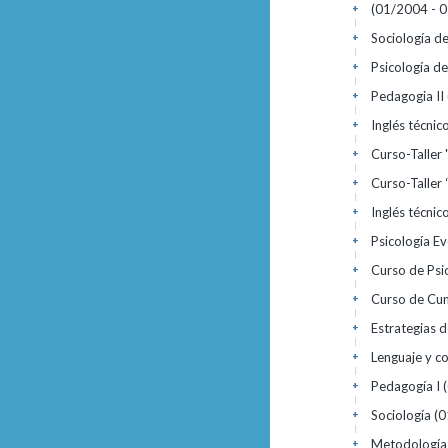
(01/2004 - 
+
Sociología d
+
Psicología d
+
Pedagogia II
+
Inglés técnic
+
Curso-Taller 
+
Curso-Taller 
+
Inglés técnico
+
Psicología E
+
Curso de Psi
+
Curso de Cun
+
Estrategias d
+
Lenguaje y c
+
Pedagogía I
+
Sociología
(0
+
Metodología
+