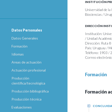
INSTITUCIÓN PR
Universidad de la
Biociencias / Uru
DIRECCIÓN INST
Datos Personales
Institución: Unive
Datos Generales
/ Unidad Académic
Dirección: Ruta 8
Formación
País: Uruguay / 
Teléfono: 1903 / 
Idiomas
Correo electrónic
Areas de actuación
Actuación profesional
Formación
Producción
científica/tecnológica
Formación a
Producción bibliográfica
Producción técnica
CONCLUID
+
Evaluaciones