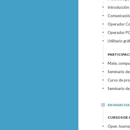
Introducción
+
Comunicación
+
Operador Co
+
Operador PC 
+
Utilitario grá
+
PARTICIPAC
Mate, computa
+
Seminario de
+
Curso de prof
+
Seminario de
+
EN MARCHA
+
CURSOS DE 
Open Journal 
+