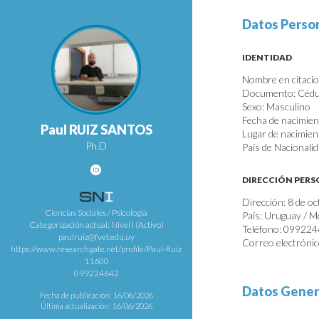
Datos Perso
IDENTIDAD
Nombre en citacion
Documento: Cédul
Sexo: Masculino
Fecha de nacimie
Paul RUIZ SANTOS
Lugar de nacimie
Ph.D
País de Nacionali
DIRECCIÓN PER
Dirección: 8 de o
Ciencias Sociales / Psicología
País: Uruguay / 
Categorización actual: Nivel I (Activo)
Teléfono: 09922
paulruiz@fvet.edu.uy
Correo electróni
https://www.researchgate.net/profile/Paul-Ruiz
11600
099224642
Datos Gener
Fecha de publicación: 16/06/2026
Última actualización: 16/06/2026