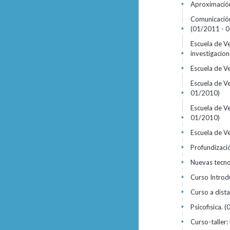
Aproximación 
+
Comunicación,
(01/2011 - 
+
Escuela de Ve
investigacion
+
Escuela de Ve
+
Escuela de V
01/2010)
+
Escuela de Ve
01/2010)
+
Escuela de Ve
+
Profundizaci
+
Nuevas tecno
+
Curso Introdu
+
Curso a dista
+
Psicofisica.
(
+
Curso-taller
+