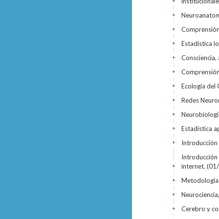
institucional
+
Neuroanatomí
+
Comprensión 
+
Estadística l
+
Consciencia,
+
Comprensión 
+
Ecología de
+
Redes Neuron
+
Neurobiología
+
Estadística a
+
Introducción
+
Introducción
internet.
(01
+
Metodología
+
Neurociencia,
+
Cerebro y con
+