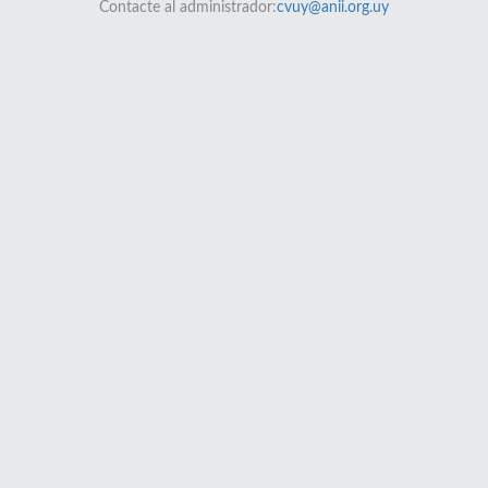
Contacte al administrador:
cvuy@anii.org.uy