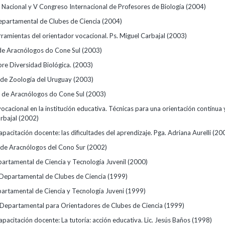
 Nacional y V Congreso Internacional de Profesores de Biología
(2004)
Departamental de Clubes de Ciencia
(2004)
rramientas del orientador vocacional. Ps. Miguel Carbajal
(2003)
de Aracnólogos do Cone Sul
(2003)
re Diversidad Biológica.
(2003)
 de Zoología del Uruguay
(2003)
o de Aracnólogos do Cone Sul
(2003)
ocacional en la institución educativa. Técnicas para una orientación contínua 
arbajal
(2002)
pacitación docente: las dificultades del aprendizaje. Pga. Adriana Aurelli
(20
o de Aracnólogos del Cono Sur
(2002)
partamental de Ciencia y Tecnología Juvenil
(2000)
Departamental de Clubes de Ciencia
(1999)
epartamental de Ciencia y Tecnología Juveni
(1999)
r Departamental para Orientadores de Clubes de Ciencia
(1999)
pacitación docente: La tutoría: acción educativa. Lic. Jesús Baños
(1998)