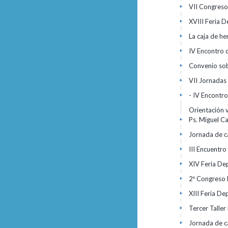
VII Congreso
+
XVIII Feria 
+
La caja de he
+
IV Encontro 
+
Convenio sob
+
VII Jornadas
+
- IV Encontr
+
Orientación v
Ps. Miguel C
+
Jornada de ca
+
III Encuentr
+
XIV Feria De
+
2º Congreso 
+
XIII Feria D
+
Tercer Talle
+
Jornada de ca
+