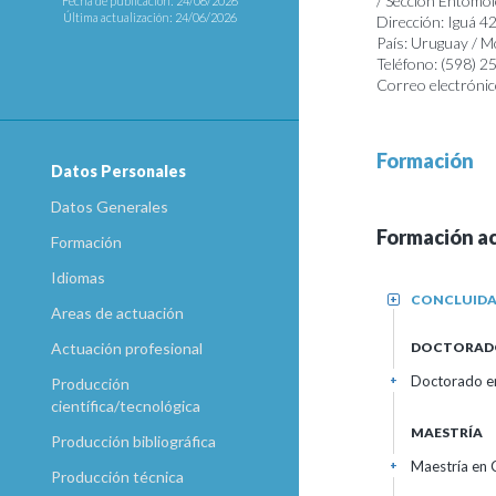
/ Sección Entomol
Fecha de publicación: 24/06/2026
Última actualización: 24/06/2026
Dirección: Iguá 4
País: Uruguay / 
Teléfono: (598) 
Correo electrónic
Formación
Datos Personales
Datos Generales
Formación a
Formación
Idiomas
CONCLUID
+
Areas de actuación
DOCTORAD
Actuación profesional
Doctorado en
+
Producción
científica/tecnológica
MAESTRÍA
Producción bibliográfica
Maestría en 
+
Producción técnica