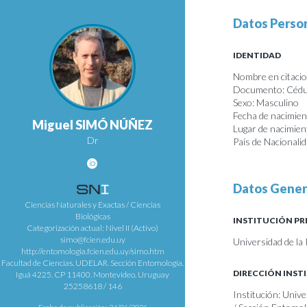
Datos Perso
IDENTIDAD
Nombre en citacion
Documento: Cédul
Sexo: Masculino
Fecha de nacimie
Miguel SIMÓ NÚÑEZ
Lugar de nacimie
Dr
País de Nacionali
Datos Gener
Ciencias Naturales y Exactas / Ciencias
Biológicas
INSTITUCIÓN PR
Categorización actual: Nivel II (Activo)
simo@fcien.edu.uy
Universidad de la
http://entomologia.fcien.edu.uy/simo.htm
Facultad de Ciencias. UDELAR. Sección Entomología.
DIRECCIÓN INST
Iguá 4225. CP 11400. Montevideo. Uruguay
25258618 / 146
Institución: Unive