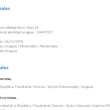
nales
es bibliográficas: Simó, M.
a de identidad uruguay - 14447107
nto: 26/11/1958
nto: Uruguay / Montevideo / Montevideo
dad: Uruguay
ales
INCIPAL
 República/ Facultad de Ciencias / Sección Entomología / Uruguay
ITUCIONAL
rsidad de la República / Facultad de Ciencias / Sector Educación Superior/Pú