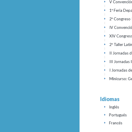
V Convención
+
1º Feria Dep
+
2º Congreso I
+
IV Convenció
+
XIV Congress
+
2º Taller La
+
II Jornadas 
+
III Jornadas
+
I Jornadas d
+
Minicurso: 
+
Idiomas
Inglés
+
Portugués
+
Francés
+