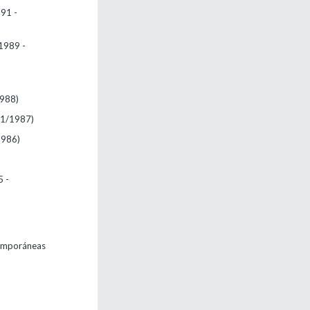
91 -
1989 -
1988)
01/1987)
1986)
 -
temporáneas