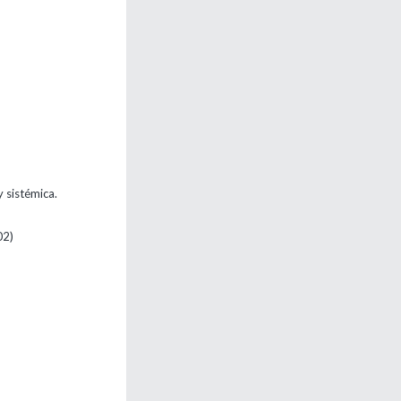
y sistémica.
02)