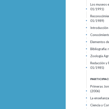
Los museos e
01/1991)
+
Reconocimien
01/1989)
+
Introducción 
+
Conocimiento
+
Elementos de
+
Bibliografía:
+
Zoología Agrí
+
Redacción y P
01/1985)
+
PARTICIPAC
Primeras Jor
(2006)
+
La enseñanza 
+
Ciencia y Co
+