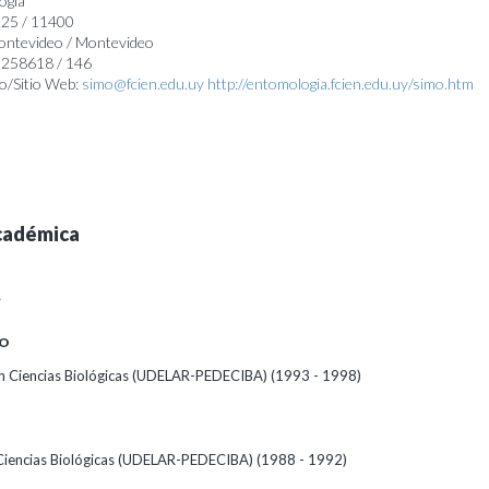
ogía
225 / 11400
Montevideo / Montevideo
25258618 / 146
o/Sitio Web:
simo@fcien.edu.uy
http://entomologia.fcien.edu.uy/simo.htm
cadémica
A
O
 Ciencias Biológicas (UDELAR-PEDECIBA) (1993 - 1998)
Ciencias Biológicas (UDELAR-PEDECIBA) (1988 - 1992)