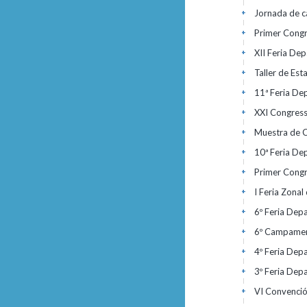
Jornada de ca
+
Primer Congr
+
XII Feria De
+
Taller de Est
+
11ª Feria De
+
XXI Congress
+
Muestra de Ci
+
10ª Feria De
+
Primer Congr
+
I Feria Zonal
+
6º Feria Dep
+
6º Campament
+
4º Feria Dep
+
3º Feria Dep
+
VI Convenció
+