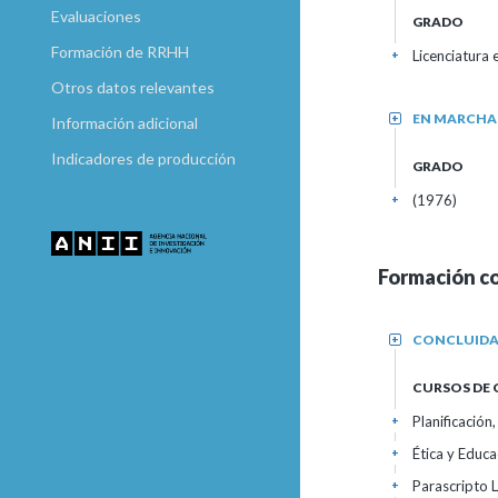
Evaluaciones
GRADO
Formación de RRHH
Licenciatura 
+
Otros datos relevantes
EN MARCHA
+
Información adicional
Indicadores de producción
GRADO
(1976)
+
Formación c
CONCLUID
+
CURSOS DE
Planificación
+
Ética y Educa
+
Parascripto L
+