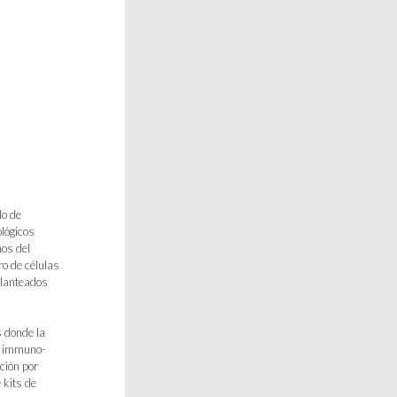
lo de
ológicos
nos del
ro de células
planteados
s donde la
t immuno-
ción por
 kits de