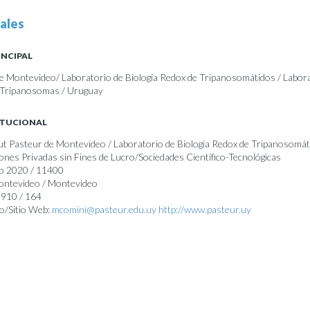
ales
INCIPAL
de Montevideo/ Laboratorio de Biología Redox de Tripanosomátidos / Labor
e Tripanosomas / Uruguay
ITUCIONAL
itut Pasteur de Montevideo / Laboratorio de Biología Redox de Tripanosomát
ones Privadas sin Fines de Lucro/Sociedades Científico-Tecnológicas
jo 2020 / 11400
Montevideo / Montevideo
0910 / 164
o/Sitio Web:
mcomini@pasteur.edu.uy
http://www.pasteur.uy