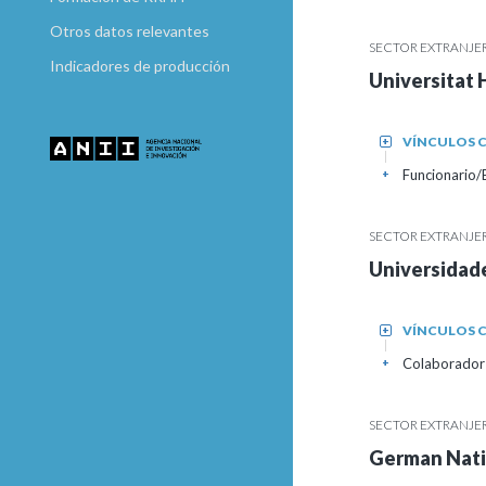
Otros datos relevantes
SECTOR EXTRANJE
Indicadores de producción
Universitat 
VÍNCULOS C
+
Funcionario
+
SECTOR EXTRANJE
Universidade
VÍNCULOS C
+
Colaborador
+
SECTOR EXTRANJE
German Nati