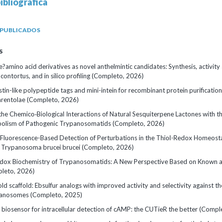
ibliográfica
 PUBLICADOS
S
amino acid derivatives as novel anthelmintic candidates: Synthesis, activity
ntortus, and in silico profiling (Completo, 2026)
stin-like polypeptide tags and mini-intein for recombinant protein purification
arentolae (Completo, 2026)
 the Chemico‐Biological Interactions of Natural Sesquiterpene Lactones with th
olism of Pathogenic Trypanosomatids (Completo, 2026)
 Fluorescence-Based Detection of Perturbations in the Thiol-Redox Homeosta
 Trypanosoma brucei brucei (Completo, 2026)
dox Biochemistry of Trypanosomatids: A New Perspective Based on Known
leto, 2026)
old scaffold: Ebsulfur analogs with improved activity and selectivity against th
panosomes (Completo, 2025)
 biosensor for intracellular detection of cAMP: the CUTieR the better (Comp