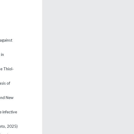
 against
 in
e Thiol‐
sis of
 and New
e infective
leto, 2025)