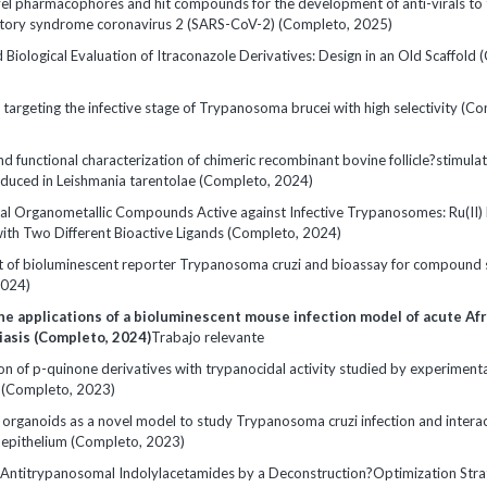
vel pharmacophores and hit compounds for the development of anti-virals to 
atory syndrome coronavirus 2 (SARS-CoV-2) (Completo, 2025)
 Biological Evaluation of Itraconazole Derivatives: Design in an Old Scaffold
targeting the infective stage of Trypanosoma brucei with high selectivity (C
d functional characterization of chimeric recombinant bovine follicle?stimulat
uced in Leishmania tarentolae (Completo, 2024)
nal Organometallic Compounds Active against Infective Trypanosomes: Ru(II)
with Two Different Bioactive Ligands (Completo, 2024)
of bioluminescent reporter Trypanosoma cruzi and bioassay for compound 
2024)
he applications of a bioluminescent mouse infection model of acute Af
asis (Completo, 2024)
Trabajo relevante
n of p-quinone derivatives with trypanocidal activity studied by experimenta
s (Completo, 2023)
 organoids as a novel model to study Trypanosoma cruzi infection and interac
l epithelium (Completo, 2023)
 Antitrypanosomal Indolylacetamides by a Deconstruction?Optimization Str