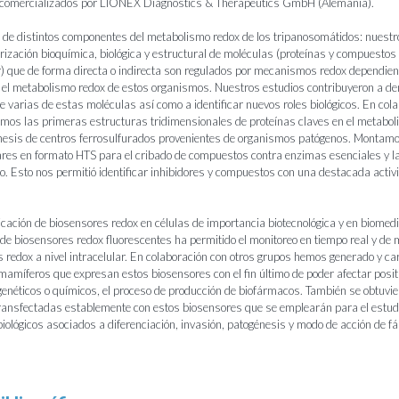
comercializados por LIONEX Diagnostics & Therapeutics GmbH (Alemania).
l de distintos componentes del metabolismo redox de los tripanosomátidos: nuestr
rización bioquímica, biológica y estructural de moléculas (proteínas y compuestos 
) que de forma directa o indirecta son regulados por mecanismos redox dependient
n el metabolismo redox de estos organismos. Nuestros estudios contribuyeron a de
e varias de estas moléculas así como a identificar nuevos roles biológicos. En col
imos las primeras estructuras tridimensionales de proteínas claves en el metabol
énesis de centros ferrosulfurados provenientes de organismos patógenos. Montam
ares en formato HTS para el cribado de compuestos contra enzimas esenciales y l
ito. Esto nos permitió identificar inhibidores y compuestos con una destacada activ
icación de biosensores redox en células de importancia biotecnológica y en biomedi
 de biosensores redox fluorescentes ha permitido el monitoreo en tiempo real y de
 redox a nivel intracelular. En colaboración con otros grupos hemos generado y ca
 mamíferos que expresan estos biosensores con el fin último de poder afectar posi
néticos o químicos, el proceso de producción de biofármacos. También se obtuvie
ransfectadas establemente con estos biosensores que se emplearán para el estud
biológicos asociados a diferenciación, invasión, patogénesis y modo de acción de 