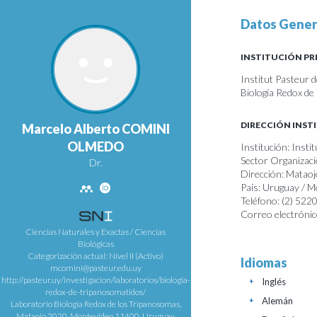
Datos Gener
INSTITUCIÓN PR
Institut Pasteur 
Biología Redox d
DIRECCIÓN INST
Marcelo Alberto COMINI
OLMEDO
Institución: Inst
Sector Organizaci
Dr.
Dirección: Matao
País: Uruguay / 
Teléfono: (2) 522
Correo electrónic
Ciencias Naturales y Exactas / Ciencias
Biológicas
Categorización actual: Nivel II (Activo)
Idiomas
mcomini@pasteur.edu.uy
http://pasteur.uy/investigacion/laboratorios/biologia-
Inglés
+
redox-de-tripanosomatidos/
Alemán
+
Laboratorio Biología Redox de los Tripanosomas,
Mataojo 2020, Montevideo 11400, Uruguay