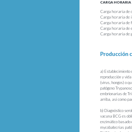
CARGA HORARIA
Carga horaria de 
Carga horaria de 
Carga horaria de
Carga horaria de 
Carga horaria de 
Producción c
a) Establecimiento 
reproducción y vida
(virus, hongos) o q
patógeno Trypanosom
embrionarias de Tri
arriba, así como par
b) Diagnóstico serol
vacuna BCG es obli
enzimático basado e
mycobatecrias patóg