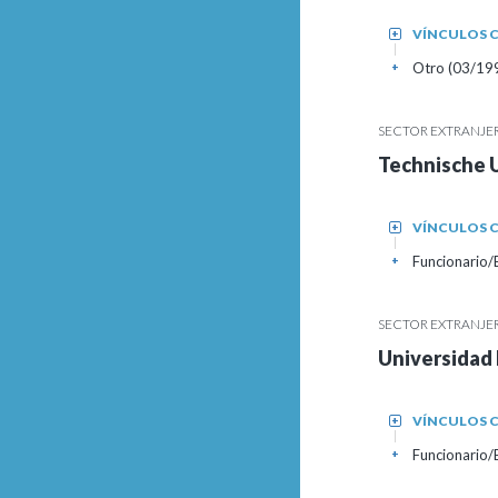
VÍNCULOS C
+
Otro (03/19
+
SECTOR EXTRANJE
Technische 
VÍNCULOS C
+
Funcionario
+
SECTOR EXTRANJE
Universidad 
VÍNCULOS C
+
Funcionario
+