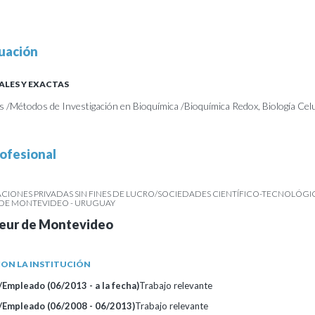
uación
ALES Y EXACTAS
as /Métodos de Investigación en Bioquímica /Bioquímica Redox, Biología Cel
ofesional
IONES PRIVADAS SIN FINES DE LUCRO/SOCIEDADES CIENTÍFICO-TECNOLÓGIC
R DE MONTEVIDEO - URUGUAY
teur de Montevideo
ON LA INSTITUCIÓN
Empleado (06/2013 - a la fecha)
Trabajo relevante
/Empleado (06/2008 - 06/2013)
Trabajo relevante