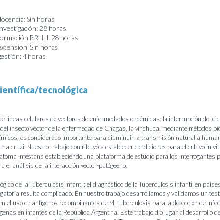
docencia: Sin horas
investigación: 28 horas
 formación RRHH: 28 horas
extensión: Sin horas
gestión: 4 horas
ientífica/tecnológica
de líneas celulares de vectores de enfermedades endémicas: la interrupción del cic
 del insecto vector de la enfermedad de Chagas, la vinchuca, mediante métodos bi
uímicos, es considerado importante para disminuir la transmisión natural a huma
a cruzi. Nuestro trabajo contribuyó a establecer condiciones para el cultivo in vit
atoma infestans estableciendo una plataforma de estudio para los interrogantes 
a el análisis de la interacción vector-patógeeno.
ógico de la Tuberculosis infantil: el diagnóstico de la Tuberculosis infantil en paíse
gatoria resulta complicado. En nuestro trabajo desarrollamos y validamos un tes
n el uso de antígenos recombinantes de M. tuberculosis para la detección de infec
enas en infantes de la República Argentina. Este trabajo dio lugar al desarrollo de