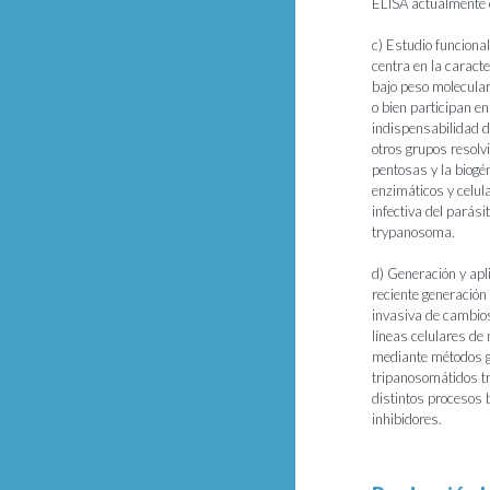
ELISA actualmente 
c) Estudio funciona
centra en la caracte
bajo peso molecular
o bien participan e
indispensabilidad d
otros grupos resolv
pentosas y la biog
enzimáticos y celul
infectiva del parás
trypanosoma.
d) Generación y apl
reciente generación
invasiva de cambios
líneas celulares de
mediante métodos ge
tripanosomátidos t
distintos procesos 
inhibidores.