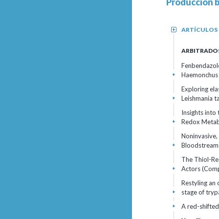
Producción b
ARTÍCULOS
+
ARBITRADO
Fenbendazole?
Haemonchus co
+
Exploring ela
Leishmania t
+
Insights into
Redox Metab
+
Noninvasive,
Bloodstream
+
The Thiol-Re
Actors (Comp
+
Restyling an 
stage of try
+
A red-shifted
+