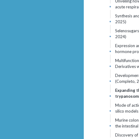
Unveiling no
acute respir
+
Synthesis and
2025)
+
Selenosugars 
2024)
+
Expression an
hormone prod
+
Multifunctio
Derivatives 
+
Development 
(Completo, 
+
Expanding t
trypanosomi
+
Mode of actio
silico model
+
Murine colon
the intestina
+
Discovery of