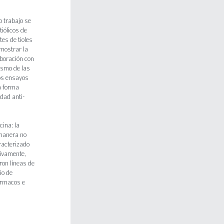
o trabajo se
tiólicos de
es de tioles
mostrar la
aboración con
ismo de las
os ensayos
a forma
idad anti-
cina: la
 manera no
racterizado
tivamente,
ron líneas de
io de
fármacos e