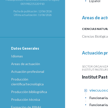
Español
+
00598(2)5220910
Fecha de publicación: 12/06/2026
Última actualización: 11/06/2026
Areas de act
CIENCIAS NATUR
Ciencias Biológic
Datos Generales
Actuación pr
Idiomas
Areas de actuación
SECTOR ORGANIZAC
INSTITUT PASTEU
Actuación profesional
Institut Pas
Producción
científica/tecnológica
VÍNCULOS C
+
Producción bibliográfica
Funcionario/
+
Producción técnica
Funcionario
+
Formación de RRHH