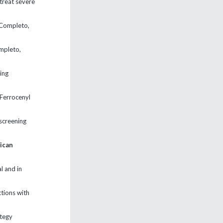
treat severe
 (Completo,
ompleto,
ing
 Ferrocenyl
screening
rican
l and in
tions with
ategy