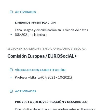
ACTIVIDADES
+
LÍNEAS DE INVESTIGACIÓN
Etica, sesgos y discriminación en la ciencia de datos
(08/2021 - a la fecha )
+
SECTOR EXTRANJERO/INTERNACIONAL/OTROS - BÉLGICA
Comisión Europea / EUROSociAL+
VÍNCULOS CON LA INSTITUCIÓN
+
Profesor visitante (07/2021 - 10/2021)
+
ACTIVIDADES
+
PROYECTOS DE INVESTIGACIÓN Y DESARROLLO
Diagnóstico del embarazo en adolescentes en Panamá y