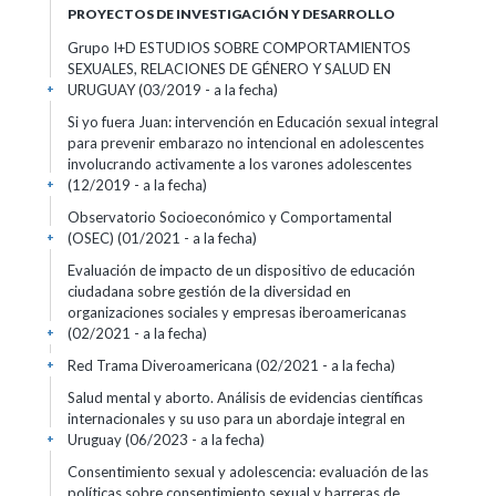
PROYECTOS DE INVESTIGACIÓN Y DESARROLLO
Grupo I+D ESTUDIOS SOBRE COMPORTAMIENTOS
SEXUALES, RELACIONES DE GÉNERO Y SALUD EN
URUGUAY (03/2019 - a la fecha)
+
Si yo fuera Juan: intervención en Educación sexual integral
para prevenir embarazo no intencional en adolescentes
involucrando activamente a los varones adolescentes
(12/2019 - a la fecha)
+
Observatorio Socioeconómico y Comportamental
(OSEC) (01/2021 - a la fecha)
+
Evaluación de impacto de un dispositivo de educación
ciudadana sobre gestión de la diversidad en
organizaciones sociales y empresas iberoamericanas
(02/2021 - a la fecha)
+
Red Trama Diveroamericana (02/2021 - a la fecha)
+
Salud mental y aborto. Análisis de evidencias científicas
internacionales y su uso para un abordaje integral en
Uruguay (06/2023 - a la fecha)
+
Consentimiento sexual y adolescencia: evaluación de las
políticas sobre consentimiento sexual y barreras de