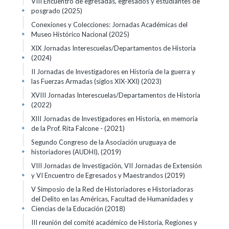
VIII Encuentro de egresadas, egresados y estudiantes de
posgrado
(2025)
+
Conexiones y Colecciones: Jornadas Académicas del
Museo Histórico Nacional
(2025)
+
XIX Jornadas Interescuelas/Departamentos de Historia
(2024)
+
II Jornadas de Investigadores en Historia de la guerra y
las Fuerzas Armadas (siglos XIX-XXI)
(2023)
+
XVIII Jornadas Interescuelas/Departamentos de Historia
(2022)
+
XIII Jornadas de Investigadores en Historia, en memoria
de la Prof. Rita Falcone -
(2021)
+
Segundo Congreso de la Asociación uruguaya de
historiadores (AUDHI),
(2019)
+
VIII Jornadas de Investigación, VII Jornadas de Extensión
y VI Encuentro de Egresados y Maestrandos
(2019)
+
V Simposio de la Red de Historiadores e Historiadoras
del Delito en las Américas, Facultad de Humanidades y
Ciencias de la Educación
(2018)
+
III reunión del comité académico de Historia, Regiones y