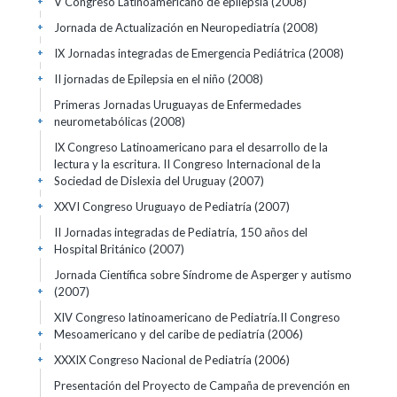
V Congreso Latinoamericano de epilepsia
(2008)
+
Jornada de Actualización en Neuropediatría
(2008)
+
IX Jornadas integradas de Emergencia Pediátrica
(2008)
+
II jornadas de Epilepsia en el niño
(2008)
+
Primeras Jornadas Uruguayas de Enfermedades
neurometabólicas
(2008)
+
IX Congreso Latinoamericano para el desarrollo de la
lectura y la escritura. II Congreso Internacional de la
Sociedad de Dislexia del Uruguay
(2007)
+
XXVI Congreso Uruguayo de Pediatría
(2007)
+
II Jornadas integradas de Pediatría, 150 años del
Hospital Británico
(2007)
+
Jornada Científica sobre Síndrome de Asperger y autismo
(2007)
+
XIV Congreso latinoamericano de Pediatría.II Congreso
Mesoamericano y del caribe de pediatría
(2006)
+
XXXIX Congreso Nacional de Pediatría
(2006)
+
Presentación del Proyecto de Campaña de prevención en