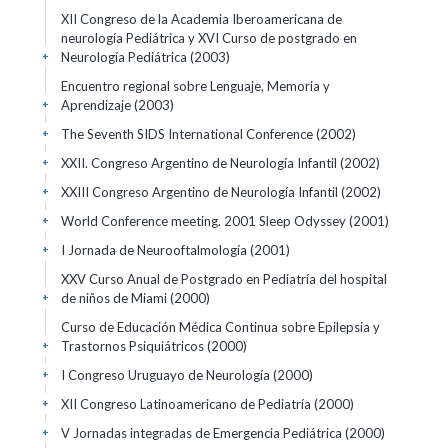
XII Congreso de la Academia Iberoamericana de
neurología Pediátrica y XVI Curso de postgrado en
Neurología Pediátrica
(2003)
+
Encuentro regional sobre Lenguaje, Memoria y
Aprendizaje
(2003)
+
The Seventh SIDS International Conference
(2002)
+
XXII. Congreso Argentino de Neurología Infantil
(2002)
+
XXIII Congreso Argentino de Neurología Infantil
(2002)
+
World Conference meeting. 2001 Sleep Odyssey
(2001)
+
I Jornada de Neurooftalmología
(2001)
+
XXV Curso Anual de Postgrado en Pediatría del hospital
de niños de Miami
(2000)
+
Curso de Educación Médica Continua sobre Epilepsia y
Trastornos Psiquiátricos
(2000)
+
I Congreso Uruguayo de Neurología
(2000)
+
XII Congreso Latinoamericano de Pediatría
(2000)
+
V Jornadas integradas de Emergencia Pediátrica
(2000)
+