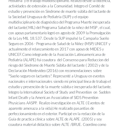
Pediatría y el trabajo multidisciplinario. Realizo desde la docencia,
actividades de extensión a la Comunidad. Integro el Comité de
estudio y prevención en Síndrome de muerte súbita del lactante de
la Sociedad Uruguaya de Pediatría (SUP) y el equipo
multidisciplinario de diagnóstico del Programa Muerte inesperada
del lactante( MIL) del Programa Salud de la niñez del MSP , el cual,
con apoyo parlamentario logró en agosto de 2009 la Promulgación
de la Ley MIL 18.537. Desde la SUP impulsé la Campaña Sueño
Seguro en 2006 - Programa de Salud de la Niñez (MSP) UNICEF y
actualmente el relanzamiento en 2017 con apoyo de MIDES y
UNICEF.Como integrante de la Asociación Latinoamericana de
Pediatría (ALAPE) fui coautora
del Consenso para Reduccion del
riesgo del Síndrome de Muerte Súbita del lactante ( 2002) y de la
Declaración Montevideo (2016) con recomendaciones sobre
"Sueño seguro en lactantes". Representé a Uruguay en eventos
nacionales e internacionales siendo mi principal línea de trabajo el
estudio y prevención de la muerte súbita e inesperada del lactante.
Integro la International Society of Study and Prevention on Sudden
Infant Death y la American Association of SIDS Prevention
Physicians AASPP. Realizo investigación en ALTE ( Eventos de
aparente amenaza a la vida).
He realizado pasantías de
perfeccionamiento en el exterior. Participé en la redacción de la
Guía de practica clínica sobre ALTE de ALAPE .(2005) y soy
coautora material didáctico sobre ALTE /BRUE. Coordino como