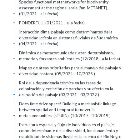
Species-functional metanetworks for biodiversity
assessment at the regional scale (fun-METANET).
(01/2021 - a la fecha)
+
PONDERFULL (01/2021 - a la fecha)
+
Interacción clima-paisaje como determinantes de la
diversidad ictícola en sistemas fluviales de Sudamérica.
(04/2021 - a la fecha)
+
Dinámica de metacomunidades: azar, determinismo,
memoria y forzantes ambientales (12/2018 - a la fecha)
+
Mapeo de áreas prioritarias para el manejo del paisaje y
diversidad costera. (05/2024 - 10/2025 )
+
Rol de la dependencia térmica en las tasas de
colonización y extinción de parches y su efecto en la
ocupación del paisaje (03/2021 - 03/2022 )
+
Does time drive space? Building a mechanistic linkage
between spatial and temporal turnover in
metacommunities, (sTURN). (10/2017 - 10/2019 )
+
Estructura espacial y flujo de individuos en el paisaje
como determinante de la diversidad, funcionamiento y
estabilidad de sistemas fluviales: la cuenca del Río Negro