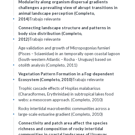
Modularity along organism dispersal gradients
challenges a prevailing view of abrupt transitions in
animal landscape perception (Completo,
2014)
Trabajo relevante
+
Connecting landscape structure and patterns in
body size distribution (Completo,
2012)
Trabajo relevante
+
Age validation and growth of Micropogonias furnieri
(Pisces – Sciaenidae) in an temporally open coastal lagoon
(South-western Atlantic – Rocha - Uruguay) based on
otolith analysis (Completo, 2011)
+
Vegetation Pattern Formation in a Fog-dependent
Ecosystem (Completo, 2010)
Trabajo relevante
+
Trophic cascade effects of Hoplias malabaricus
(Characiformes, Erythrinidae) in subtropical lakes food
webs: a mesocosm approach. (Completo, 2010)
+
Rocky intertidal macrobenthic communities across a
large-scale estuarine gradient (Completo, 2010)
+
Connectivity and patch area affect the species
richness and composition of rocky intertidal
communities in coastal landscapes of Uruguay