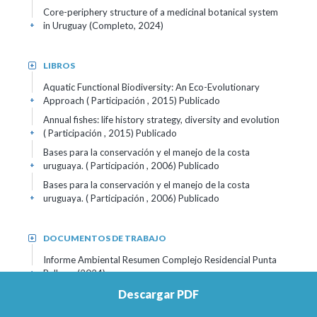
Core-periphery structure of a medicinal botanical system
in Uruguay (Completo, 2024)
+
LIBROS
+
Aquatic Functional Biodiversity: An Eco-Evolutionary
Approach ( Participación , 2015)
Publicado
+
Annual fishes: life history strategy, diversity and evolution
( Participación , 2015)
Publicado
+
Bases para la conservación y el manejo de la costa
uruguaya. ( Participación , 2006)
Publicado
+
Bases para la conservación y el manejo de la costa
uruguaya. ( Participación , 2006)
Publicado
+
DOCUMENTOS DE TRABAJO
+
Informe Ambiental Resumen Complejo Residencial Punta
Ballena. (2024)
+
Pondscape thresholds to biodiversity collapse. (2023)
+
Descargar PDF
Pondscape network structure and its effect on