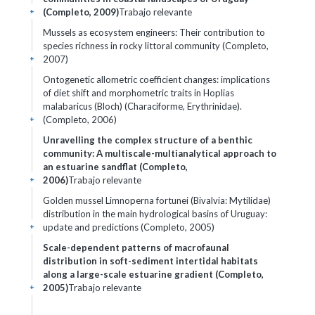
(Completo, 2009)
Trabajo relevante
+
Mussels as ecosystem engineers: Their contribution to
species richness in rocky littoral community (Completo,
2007)
+
Ontogenetic allometric coefficient changes: implications
of diet shift and morphometric traits in Hoplias
malabaricus (Bloch) (Characiforme, Erythrinidae).
(Completo, 2006)
+
Unravelling the complex structure of a benthic
community: A multiscale-multianalytical approach to
an estuarine sandflat (Completo,
2006)
Trabajo relevante
+
Golden mussel Limnoperna fortunei (Bivalvia: Mytilidae)
distribution in the main hydrological basins of Uruguay:
update and predictions (Completo, 2005)
+
Scale-dependent patterns of macrofaunal
distribution in soft-sediment intertidal habitats
along a large-scale estuarine gradient (Completo,
2005)
Trabajo relevante
+