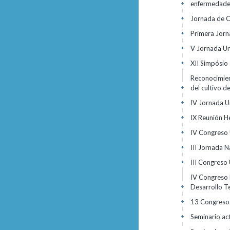
enfermedades
+
Jornada de C
+
Primera Jorn
+
V Jornada Ur
+
XII Simpósio 
+
Reconocimient
del cultivo 
+
IV Jornada U
+
IX Reunión H
+
IV Congreso
+
III Jornada N
+
III Congreso
+
IV Congreso 
Desarrollo T
+
13 Congreso 
+
Seminario act
+