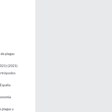
 de plagas
2021)
(2021)
 artrópodos
e España
economía
e plagas y