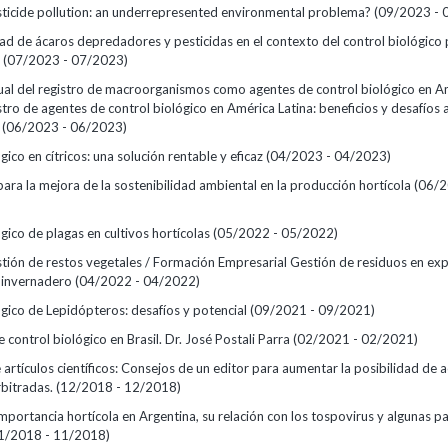
ticide pollution: an underrepresented environmental problema?
(09/2023 - 
ad de ácaros depredadores y pesticidas en el contexto del control biológico
n
(07/2023 - 07/2023)
tual del registro de macroorganismos como agentes de control biológico en A
stro de agentes de control biológico en América Latina: beneficios y desafíos
o
(06/2023 - 06/2023)
gico en cítricos: una solución rentable y eficaz
(04/2023 - 04/2023)
ara la mejora de la sostenibilidad ambiental en la producción hortícola
(06/2
gico de plagas en cultivos hortícolas
(05/2022 - 05/2022)
tión de restos vegetales / Formación Empresarial Gestión de residuos en ex
n invernadero
(04/2022 - 04/2022)
ógico de Lepidópteros: desafíos y potencial
(09/2021 - 09/2021)
control biológico en Brasil. Dr. José Postali Parra
(02/2021 - 02/2021)
artículos científicos: Consejos de un editor para aumentar la posibilidad de 
rbitradas.
(12/2018 - 12/2018)
importancia hortícola en Argentina, su relación con los tospovirus y algunas p
1/2018 - 11/2018)