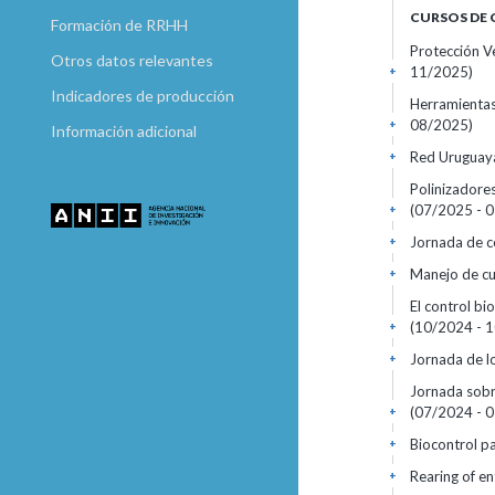
CURSOS DE
Formación de RRHH
Protección Ve
Otros datos relevantes
11/2025)
+
Indicadores de producción
Herramientas
08/2025)
+
Información adicional
Red Uruguaya
+
Polinizadore
(07/2025 - 
+
Jornada de c
+
Manejo de cul
+
El control bi
(10/2024 - 
+
Jornada de lo
+
Jornada sobre
(07/2024 - 
+
Biocontrol pa
+
Rearing of en
+