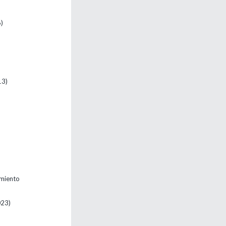
)
13)
imiento
023)