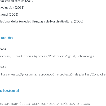
ualizacion tecnica
(2012)
ivulgacion
(2011)
gional
(2006)
acional de la Sociedad Uruguaya de Hortifruticultura.
(2005)
uación
OLAS
rícolas /Otras Ciencias Agrícolas /Proteccion Vegetal, Entomologia
OLAS
cultura y Pesca /Agronomía, reproducción y protección de plantas /Control B
ofesional
 SUPERIOR/PÚBLICO - UNIVERSIDAD DE LA REPÚBLICA - URUGUAY