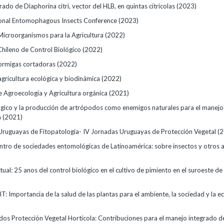
ado de Diaphorina citri, vector del HLB, en quintas citrícolas
(2023)
ional Entomophagous Insects Conference
(2023)
Microorganismos para la Agricultura
(2022)
Chileno de Control Biológico
(2022)
ormigas cortadoras
(2022)
agricultura ecológica y biodinámica
(2022)
e Agroecología y Agricultura orgánica
(2021)
ógico y la producción de artrópodos como enemigos naturales para el manejo
a
(2021)
Uruguayas de Fitopatología- IV Jornadas Uruguayas de Protección Vegetal (
ntro de sociedades entomológicas de Latinoamérica: sobre insectos y otros
tual: 25 anos del control biológico en el cultivo de pimiento en el suroeste d
: Importancia de la salud de las plantas para el ambiente, la sociedad y la 
dos Protección Vegetal Hortícola: Contribuciones para el manejo integrado d