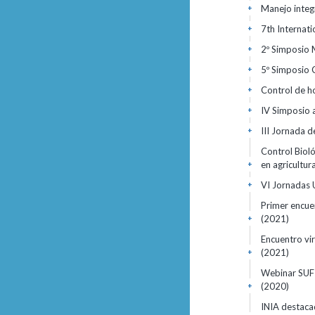
Manejo integr
+
7th Internat
+
2º Simposio 
+
5º Simposio 
+
Control de h
+
IV Simposio 
+
III Jornada d
+
Control Biol
en agricultur
+
VI Jornadas 
+
Primer encue
(2021)
+
Encuentro vir
(2021)
+
Webinar SUFIT
(2020)
+
INIA destaca