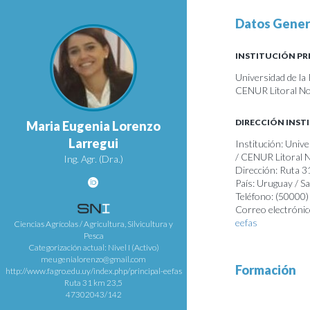
Datos Gener
INSTITUCIÓN PR
Universidad de la
CENUR Litoral Nor
DIRECCIÓN INST
Maria Eugenia Lorenzo
Larregui
Institución: Unive
/ CENUR Litoral 
Ing. Agr. (Dra.)
Dirección: Ruta 3
País: Uruguay / Sa
Teléfono: (50000
Correo electrónic
eefas
Ciencias Agrícolas / Agricultura, Silvicultura y
Pesca
Categorización actual: Nivel I (Activo)
meugenialorenzo@gmail.com
Formación
http://www.fagro.edu.uy/index.php/principal-eefas
Ruta 31 km 23,5
47302043/142