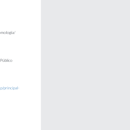
omología/
/Público
p/principal-