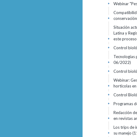
Webinar "Pes
+
Compatibilid
conservació
+
Situación ac
Latina y Regi
este proces
+
Control bioló
+
Tecnologías p
06/2022)
+
Control bioló
+
Webinar: Ges
hortícolas e
+
Control Biol
+
Programas de 
+
Redacción de 
en revistas a
+
Los trips de 
su manejo
(1
+