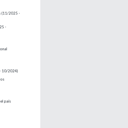
s
(11/2025 -
25 -
ional
- 10/2024)
vos
el país