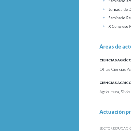
Seminario act
+
Jornada de D
+
Seminario Re
+
X Congreso N
+
Areas de act
CIENCIAS AGRÍC
Otras Ciencias Ag
CIENCIAS AGRÍC
Agricultura, Silvi
Actuación pr
SECTOR EDUCACIÓN