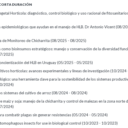
 CORTA DURACIÓN
getal Hortícola: diagnóstico, control biológico y uso racional de fitosanitario
 epidemiológicas que ayudan en el manejo de HLB. Dr Antonio Vicent
(08/20
 de Monitoreo de Chicharrita
(08/2025 - 08/2025)
s como bioinsumos estratégicos: manejo y conservación de la diversidad func
07/2025)
oncientización del HLB en Uruguay
(05/2025 - 05/2025)
tivos hortícolas: avances experimentales y líneas de investigación
(10/2024 
ológico: una herramienta clave para la sostenibilidad de los sistemas producti
10/2024)
s sistemas del cultivo de arroz
(08/2024 - 08/2024)
 maíz y soja: manejo de la chicharrita y control de malezas en la zona norte d
07/2024)
ra combatir plagas sin generar resistencias
(05/2024 - 05/2024)
tomophagous insects for use in biological control
(10/2023 - 10/2023)