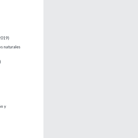
)
2019)
os naturales
)
ón y