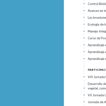
Control Biol
+
Avances en t
+
Las invasione
+
Ecología de l
+
Manejo Integ
+
Curso de Pos
+
Aprendizaje e
+
Aprendizaje e
+
Aprendizaje e
+
PARTICIPAC
VIII Jornada
+
Desarrollo d
vegetal, com
+
VII Jornada 
+
Jornada de A
+