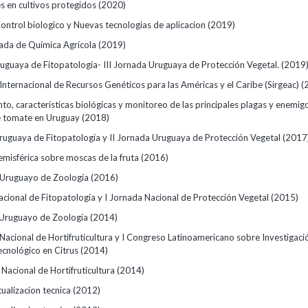
 en cultivos protegidos
(2020)
ontrol biologico y Nuevas tecnologias de aplicacion
(2019)
ada de Química Agrícola
(2019)
uguaya de Fitopatología- III Jornada Uruguaya de Protección Vegetal.
(2019
Internacional de Recursos Genéticos para las Américas y el Caribe (Sirgeac)
(
o, características biológicas y monitoreo de las principales plagas y enemig
de tomate en Uruguay
(2018)
ruguaya de Fitopatología y II Jornada Uruguaya de Protección Vegetal
(2017
emisférica sobre moscas de la fruta
(2016)
 Uruguayo de Zoología
(2016)
acional de Fitopatología y I Jornada Nacional de Protección Vegetal
(2015)
 Uruguayo de Zoología
(2014)
Nacional de Hortifruticultura y I Congreso Latinoamericano sobre Investigaci
ecnológico en Citrus
(2014)
Nacional de Hortifruticultura
(2014)
ualizacion tecnica
(2012)