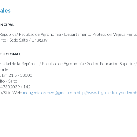
ales
INCIPAL
 República/ Facultad de Agronomía / Departamento Proteccion Vegetal -Ent
te - Sede Salto / Uruguay
ITUCIONAL
rsidad de la República / Facultad de Agronomía / Sector Educación Superior
Norte
1 km 21,5 / 50000
lto / Salto
) 47302039 / 142
o/Sitio Web:
meugenialorenzo@gmail.com
http://www.fagro.edu.uy/index.ph