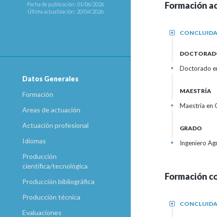
Formación a
Fecha de publicación: 01/06/2026
Última actualización: 20/04/2026
CONCLUID
+
DOCTORAD
Doctorado en
+
Datos Generales
MAESTRÍA
Formación
Maestría en 
+
Areas de actuación
Actuación profesional
GRADO
Idiomas
Ingeniero A
+
Producción
científica/tecnológica
Formación c
Producción bibliográfica
Producción técnica
CONCLUID
+
Evaluaciones