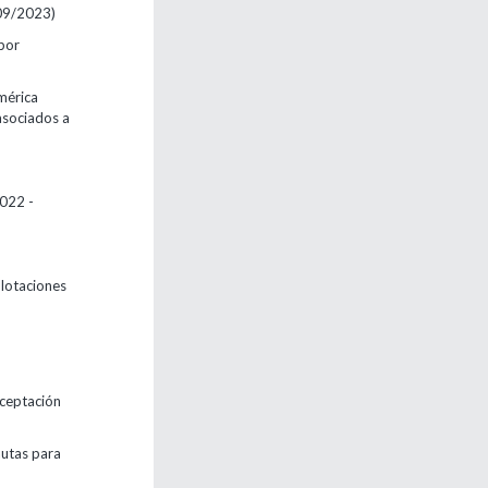
09/2023)
 por
mérica
 asociados a
022 -
plotaciones
aceptación
autas para