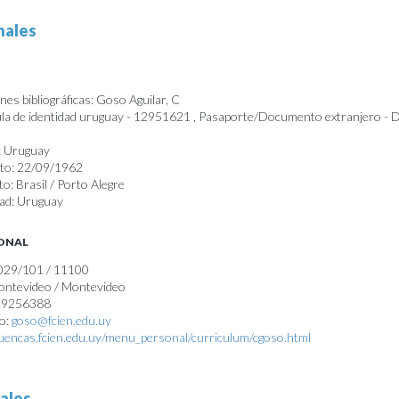
nales
es bibliográficas: Goso Aguilar, C
a de identidad uruguay - 12951621 , Pasaporte/Documento extranjero -
: Uruguay
nto: 22/09/1962
o: Brasil / Porto Alegre
dad: Uruguay
SONAL
1029/101 / 11100
Montevideo / Montevideo
099256388
co:
goso@fcien.edu.uy
cuencas.fcien.edu.uy/menu_personal/curriculum/cgoso.html
ales