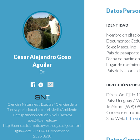
Datos Perso
IDENTIDAD
Nombre en citacion
Documento: Cédul
Sexo: Masculino
País de pasaporte
César Alejandro Goso
Fecha de nacimie
Aguilar
Lugar de nacimient
País de Nacionali
Dr.
DIRECCIÓN PER
Dirección: Ejido 
País: Uruguay / 
Ciencias Naturales y Exactas / Ciencias de la
Teléfono: (598) 
Tierra y relacionadas con el Medio Ambiente
Correo electróni
Categorización actual: Nivel I (Activo)
Sitio Web:
http://
goso@fcien.edu.uy
http://cuencas.fcien.edu.uy/estruc_acad/goso.html
Iguá 4225. CP 11400. Montevideo
2525 8618
Datos Gener