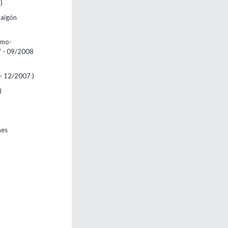
)
Raigón
rmo-
07 - 09/2008
 - 12/2007 )
)
nes