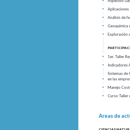
Aspectos Geo
+
Aplicaciones
+
Análisis de f
+
Geoquímica d
+
Exploración d
+
PARTICIPAC
1er. Taller R
+
Indicadores 
+
Sistemas de 
en las empre
+
Manejo Cost
+
Curso-Taller
+
Areas de act
CIENCIAS NATUR