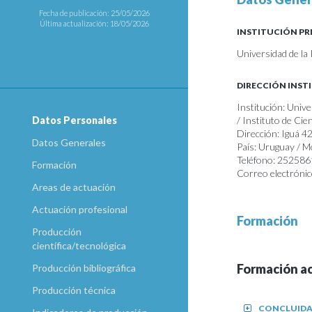
Fecha de publicación: 25/05/2026
Última actualización: 18/05/2026
INSTITUCIÓN PR
Universidad de la 
DIRECCIÓN INST
Institución: Unive
/ Instituto de Cie
Datos Personales
Dirección: Iguá 4
Datos Generales
País: Uruguay / 
Teléfono: 252586
Formación
Correo electrónic
Areas de actuación
Actuación profesional
Formación
Producción
científica/tecnológica
Formación a
Producción bibliográfica
Producción técnica
CONCLUID
+