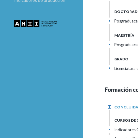
Indicadores de producción
DOCTORAD
Posgraduaca
+
MAESTRÍA
Posgraduaca
+
GRADO
Licenciatura
+
Formación c
CONCLUID
+
CURSOS DE
Indicadores
+