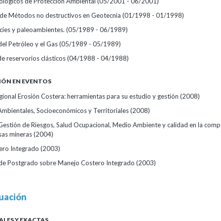
lógicos de Protección Ambiental
(05/2001 - 06/2001)
 de Métodos no destructivos en Geotecnia
(01/1998 - 01/1998)
acies y paleoambientes.
(05/1989 - 06/1989)
el Petróleo y el Gas
(05/1989 - 05/1989)
e reservorios clásticos
(04/1988 - 04/1988)
IÓN EN EVENTOS
egional Erosión Costera: herramientas para su estudio y gestión
(2008)
Ambientales, Socioeconómicos y Territoriales
(2008)
Gestión de Riesgos, Salud Ocupacional, Medio Ambiente y calidad en la comp
sas mineras
(2004)
ero Integrado
(2003)
 de Postgrado sobre Manejo Costero Integrado
(2003)
uación
ALES Y EXACTAS