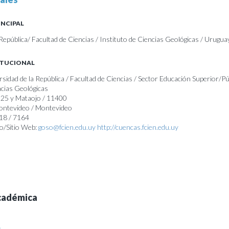
INCIPAL
República/ Facultad de Ciencias / Instituto de Ciencias Geológicas / Urugua
ITUCIONAL
rsidad de la República / Facultad de Ciencias / Sector Educación Superior/Pú
ncias Geológicas
225 y Mataojo / 11400
Montevideo / Montevideo
18 / 7164
o/Sitio Web:
goso@fcien.edu.uy
http://cuencas.fcien.edu.uy
cadémica
A