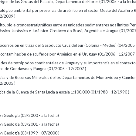
rigen de las Grutas del Palacio, Departamento de Flores (01/2005 - a la fecha
ológico ambiental por presencia de arsénico en el sector Oeste del Acuífero 
2/2009 )
ito, bio e cronoestratigráficas entre as unidades sedimentares nos limites Pe
iássico-Jurássico e Jurássico-Cretáceo do Brasil, Argentina e Urugua (01/20
iocorrosión en traza del Gasoducto Cruz del Sur (Colonia - Mvdeo) (04/2005
a contaminación de acuíferos por Arsénico en el Uruguay (01/2006 - 12/2007 
des de tetrápodos continentales de Uruguay y su importancia en el contexto
ico de Gondawna y Pangea (01/2005 - 12/2007 )
ica y de Recursos Minerales de los Departamentos de Montevideo y Canelo
2/2005 )
ica de la Cuenca de Santa Lucía a escala 1:100.000 (01/1988 - 12/1990 )
en Geología (03/2000 - a la fecha)
en Geología (03/2001 - a la fecha)
 en Geología (03/1999 - 07/2000 )