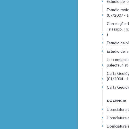
Estudio del o
+
Estudio toxic
(07/2007 - 1
+
Correlações l
Triássico, Tr
)
+
Estudio de b
+
Estudio de l
+
Las comunida
paleofauníst
+
Carta Geológ
(01/2004 - 1
+
Carta Geológ
+
DOCENCIA
Licenciatura 
+
Licenciatura 
+
Licenciatura
+