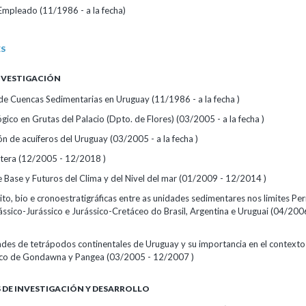
Empleado (11/1986 - a la fecha)
ES
INVESTIGACIÓN
 de Cuencas Sedimentarias en Uruguay (11/1986 - a la fecha )
gico en Grutas del Palacio (Dpto. de Flores) (03/2005 - a la fecha )
 de acuíferos del Uruguay (03/2005 - a la fecha )
tera (12/2005 - 12/2018 )
 Base y Futuros del Clima y del Nivel del mar (01/2009 - 12/2014 )
ito, bio e cronoestratigráficas entre as unidades sedimentares nos limites Pe
iássico-Jurássico e Jurássico-Cretáceo do Brasil, Argentina e Uruguai (04/20
des de tetrápodos continentales de Uruguay y su importancia en el contexto
ico de Gondawna y Pangea (03/2005 - 12/2007 )
DE INVESTIGACIÓN Y DESARROLLO