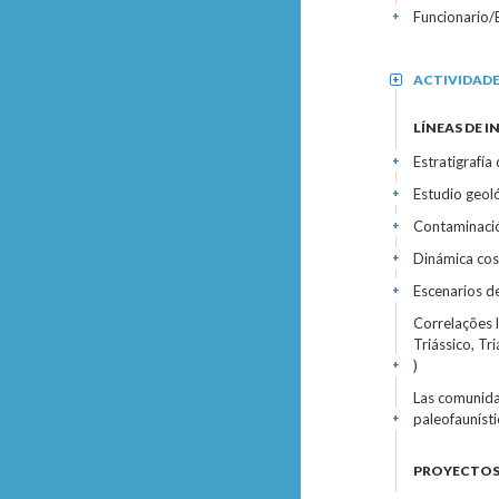
Funcionario/
+
ACTIVIDAD
+
LÍNEAS DE 
Estratigrafía
+
Estudio geoló
+
Contaminación
+
Dinámica cos
+
Escenarios de
+
Correlações l
Triássico, Tr
)
+
Las comunida
paleofauníst
+
PROYECTOS 