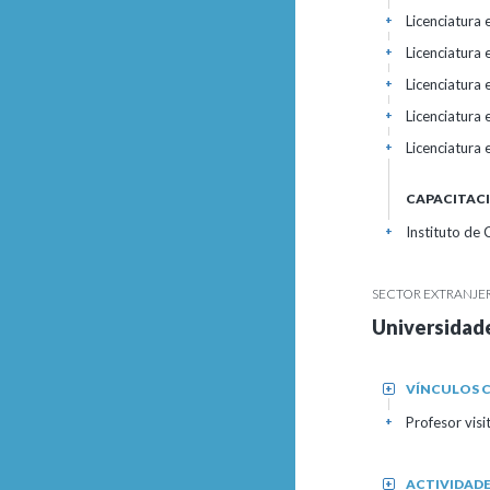
Licenciatura
+
Licenciatura
+
Licenciatura
+
Licenciatura
+
Licenciatura
+
CAPACITAC
Instituto de
+
SECTOR EXTRANJE
Universidade
VÍNCULOS C
+
Profesor vis
+
ACTIVIDAD
+