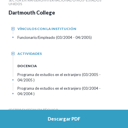
SECTOR EXTRANJERO/INTERNACIONAL/OTROS - ESTADOS
UNIDOS
Dartmouth College
VÍNCULOS CON LA INSTITUCIÓN
+
Funcionario/Empleado (03/2004 - 04/2005)
+
ACTIVIDADES
+
DOCENCIA
Programa de estudios en el extranjero (03/2005 -
04/2005 )
+
Programa de estudios en el extranjero (03/2004 -
04/2004 )
+
SECTOR ENSEÑANZA TÉCNICO-
PROFESIONAL/SECUNDARIA/PÚBLICO - ADMINISTRACIÓN
NACIONAL DE EDUCACIÓN PÚBLICA - URUGUAY
Descargar PDF
Instituto de Profesores Artigas