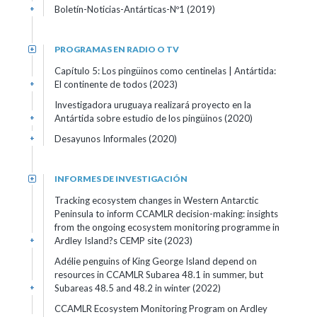
Boletín-Noticias-Antárticas-Nº1 (2019)
+
PROGRAMAS EN RADIO O TV
+
Capítulo 5: Los pingüinos como centinelas | Antártida:
El continente de todos (2023)
+
Investigadora uruguaya realizará proyecto en la
Antártida sobre estudio de los pingüinos (2020)
+
Desayunos Informales (2020)
+
INFORMES DE INVESTIGACIÓN
+
Tracking ecosystem changes in Western Antarctic
Peninsula to inform CCAMLR decision-making: insights
from the ongoing ecosystem monitoring programme in
Ardley Island?s CEMP site (2023)
+
Adélie penguins of King George Island depend on
resources in CCAMLR Subarea 48.1 in summer, but
Subareas 48.5 and 48.2 in winter (2022)
+
CCAMLR Ecosystem Monitoring Program on Ardley