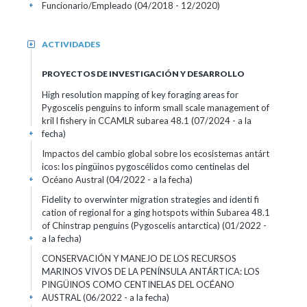
Funcionario/Empleado (04/2018 - 12/2020)
+
ACTIVIDADES
+
PROYECTOS DE INVESTIGACIÓN Y DESARROLLO
High resolution mapping of key foraging areas for
Pygoscelis penguins to inform small scale management of
kril l fishery in CCAMLR subarea 48.1 (07/2024 - a la
fecha)
+
Impactos del cambio global sobre los ecosistemas antárt
icos: los pingüinos pygoscélidos como centinelas del
Océano Austral (04/2022 - a la fecha)
+
Fidelity to overwinter migration strategies and identi fi
cation of regional for a ging hotspots within Subarea 48.1
of Chinstrap penguins (Pygoscelis antarctica) (01/2022 -
a la fecha)
+
CONSERVACIÓN Y MANEJO DE LOS RECURSOS
MARINOS VIVOS DE LA PENÍNSULA ANTÁRTICA: LOS
PINGÜINOS COMO CENTINELAS DEL OCÉANO
AUSTRAL (06/2022 - a la fecha)
+