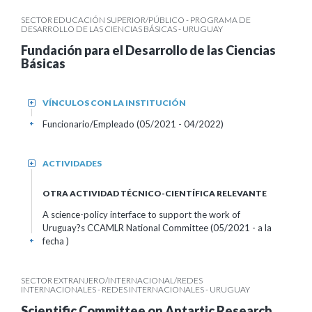
SECTOR EDUCACIÓN SUPERIOR/PÚBLICO - PROGRAMA DE
DESARROLLO DE LAS CIENCIAS BÁSICAS - URUGUAY
Fundación para el Desarrollo de las Ciencias
Básicas
VÍNCULOS CON LA INSTITUCIÓN
+
Funcionario/Empleado (05/2021 - 04/2022)
+
ACTIVIDADES
+
OTRA ACTIVIDAD TÉCNICO-CIENTÍFICA RELEVANTE
A science-policy interface to support the work of
Uruguay?s CCAMLR National Committee (05/2021 - a la
fecha )
+
SECTOR EXTRANJERO/INTERNACIONAL/REDES
INTERNACIONALES - REDES INTERNACIONALES - URUGUAY
Scientific Committee on Antartic Research