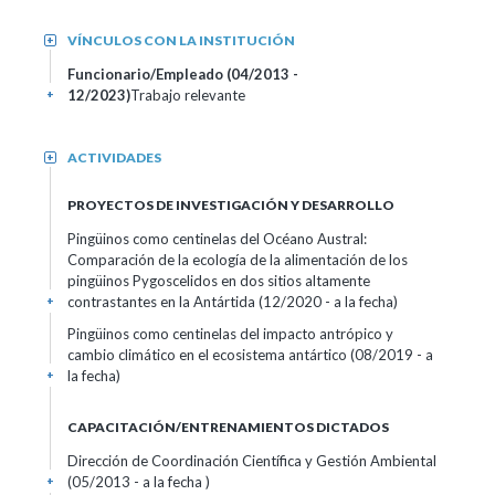
VÍNCULOS CON LA INSTITUCIÓN
+
Funcionario/Empleado (04/2013 -
12/2023)
Trabajo relevante
+
ACTIVIDADES
+
PROYECTOS DE INVESTIGACIÓN Y DESARROLLO
Pingüinos como centinelas del Océano Austral:
Comparación de la ecología de la alimentación de los
pingüinos Pygoscelidos en dos sitios altamente
contrastantes en la Antártida (12/2020 - a la fecha)
+
Pingüinos como centinelas del impacto antrópico y
cambio climático en el ecosistema antártico (08/2019 - a
la fecha)
+
CAPACITACIÓN/ENTRENAMIENTOS DICTADOS
Dirección de Coordinación Científica y Gestión Ambiental
(05/2013 - a la fecha )
+