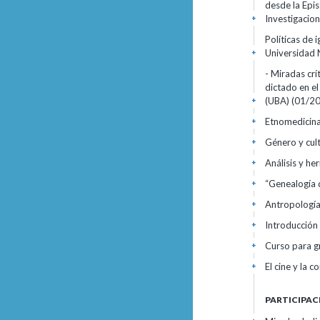
desde la Epis
Investigacio
+
Políticas de 
Universidad 
+
- Miradas cr
dictado en e
(UBA)
(01/20
+
Etnomedicinas
+
Género y cul
+
Análisis y he
+
“Genealogía 
+
Antropologí
+
Introducción
+
Curso para g
+
El cine y la 
+
PARTICIPAC