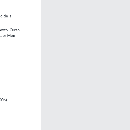
to de la
texto. Curso
nguez Mon
006)