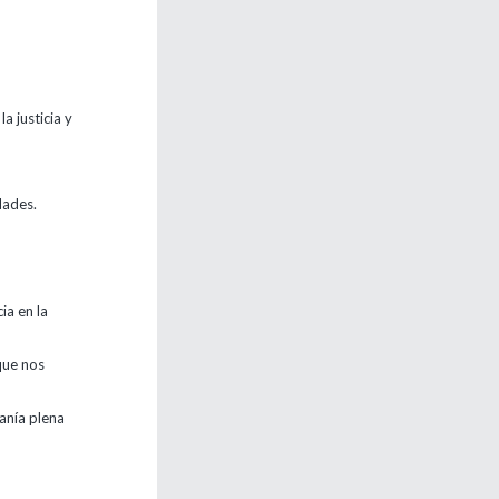
a justicia y
dades.
ia en la
que nos
anía plena