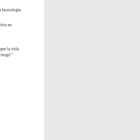
a tecnología
tría en
ger la vida
iesgo’”