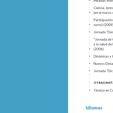
Miradas Indi
+
Ciencia, tecn
(en el marco 
+
Participación
curso)
(2009
+
Jornada “Des
+
“Jornada de C
y la salud d
(2006)
+
Dinámicas y t
+
Nuevos Desaf
+
Jornada “Di
+
OTRAS INST
Técnica en C
+
Idiomas