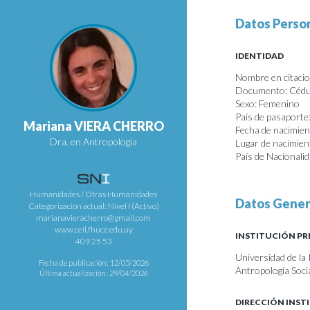
Datos Perso
IDENTIDAD
Nombre en citacio
Documento: Cédul
Sexo: Femenino
País de pasaporte
Mariana VIERA CHERRO
Fecha de nacimie
Dra. en Antropología
Lugar de nacimie
País de Nacionali
Humanidades / Otras Humanidades
Datos Gener
Categorización actual: Nivel I (Activo)
marianavieracherro@gmail.com
www.ceil.fhuce.edu.uy
INSTITUCIÓN PR
409 25 53
Universidad de la
Fecha de publicación: 12/05/2026
Antropología Soci
Última actualización: 29/04/2026
DIRECCIÓN INST