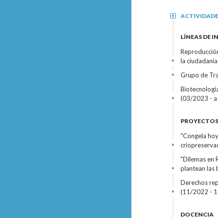
ACTIVIDAD
+
LÍNEAS DE 
Reproducción 
la ciudadanía
+
Grupo de Tra
+
Biotecnologí
(03/2023 - a 
+
PROYECTOS 
"Congela hoy
criopreservac
+
"Dilemas en 
plantean las
+
Derechos rep
(11/2022 - 1
+
DOCENCIA