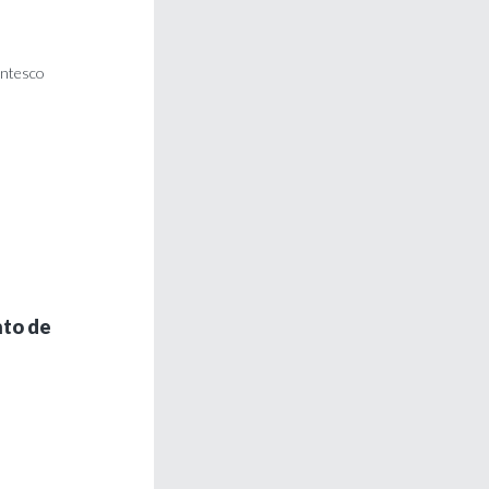
entesco
nto de