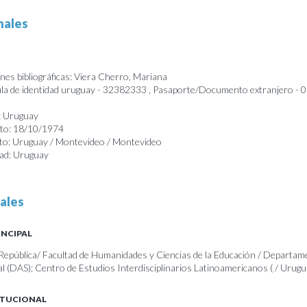
nales
nes bibliográficas: Viera Cherro, Mariana
a de identidad uruguay - 32382333 , Pasaporte/Documento extranjero -
: Uruguay
nto: 18/10/1974
nto: Uruguay / Montevideo / Montevideo
dad: Uruguay
ales
INCIPAL
 República/ Facultad de Humanidades y Ciencias de la Educación / Departam
al (DAS); Centro de Estudios Interdisciplinarios Latinoamericanos ( / Urug
ITUCIONAL