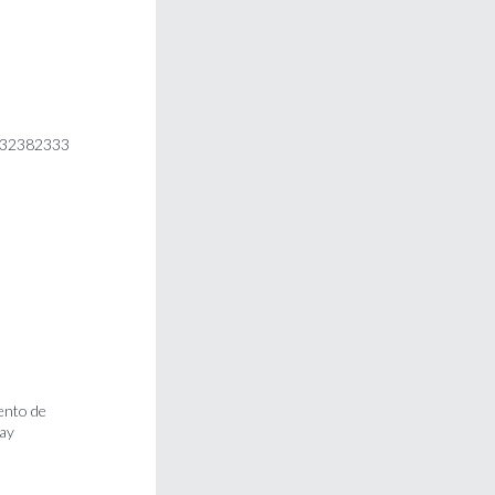
 032382333
ento de
uay