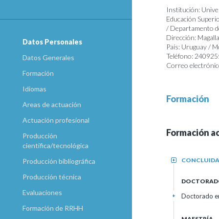
Institución: Unive
Educación Superio
/ Departamento de
Dirección: Magall
Datos Personales
País: Uruguay / 
Teléfono: 24092
Datos Generales
Correo electrónic
Formación
Idiomas
Formación
Areas de actuación
Actuación profesional
Formación a
Producción
científica/tecnológica
CONCLUID
+
Producción bibliográfica
Producción técnica
DOCTORAD
Evaluaciones
Doctorado en
+
Formación de RRHH
MAESTRÍA