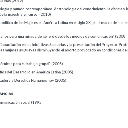
scretas
(2012)
ología y mundo contemporáneo. Antropología del conocimiento, la ciencia y l
de la maestría en curso)
(2010)
 política de las Mujeres en América Latina en el siglo XX (en el marco de la mes
)
afíos para una mirada de género desde los medios de comunicación”
(2008)
apacitación en las Iniciativas Sanitarias y la presentación del Proyecto ‘Prote
e las mujeres uruguayas disminuyendo el aborto provocado en condiciones de r
écnicas para el trabajo grupal”
(2005)
íos del Desarrollo en América Latina
(2005)
ctadura y Derechos Humanos hoy
(2005)
ANCIAS
omunicación Social
(1995)