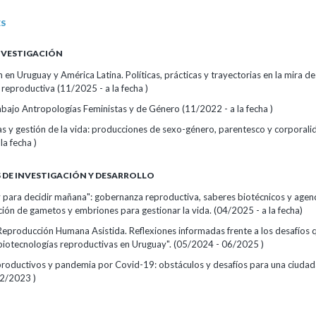
ES
INVESTIGACIÓN
en Uruguay y América Latina. Políticas, prácticas y trayectorias en la mira de l
 reproductiva (11/2025 - a la fecha )
bajo Antropologías Feministas y de Género (11/2022 - a la fecha )
as y gestión de la vida: producciones de sexo-género, parentesco y corporali
la fecha )
DE INVESTIGACIÓN Y DESARROLLO
 para decidir mañana": gobernanza reproductiva, saberes biotécnicos y agenc
ión de gametos y embriones para gestionar la vida. (04/2025 - a la fecha)
Reproducción Humana Asistida. Reflexiones informadas frente a los desafíos 
 biotecnologías reproductivas en Uruguay". (05/2024 - 06/2025 )
roductivos y pandemia por Covid-19: obstáculos y desafíos para una ciudad
2/2023 )