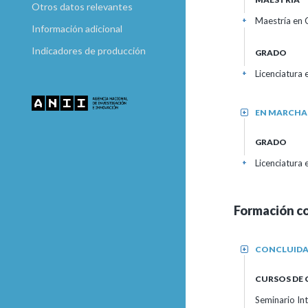
Otros datos relevantes
Maestría en 
+
Información adicional
Indicadores de producción
GRADO
Licenciatura
+
EN MARCHA
+
GRADO
Licenciatura
+
Formación c
CONCLUID
+
CURSOS DE
Seminario Int