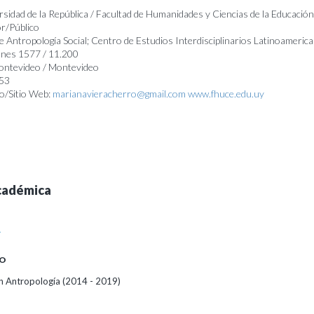
rsidad de la República / Facultad de Humanidades y Ciencias de la Educación
r/Público
 Antropología Social; Centro de Estudios Interdisciplinarios Latinoameric
anes 1577 / 11.200
Montevideo / Montevideo
553
o/Sitio Web:
marianavieracherro@gmail.com
www.fhuce.edu.uy
cadémica
A
O
 Antropología (2014 - 2019)