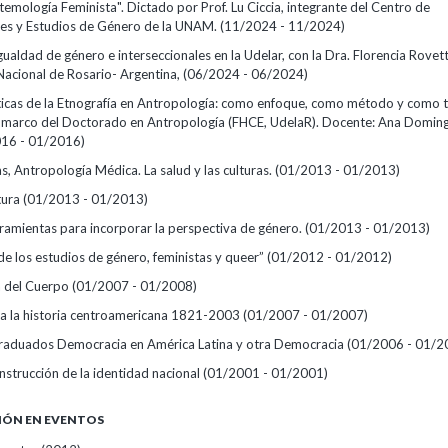
temología Feminista". Dictado por Prof. Lu Ciccia, integrante del Centro de
nes y Estudios de Género de la UNAM.
(11/2024 - 11/2024)
igualdad de género e interseccionales en la Udelar, con la Dra. Florencia Rovet
Nacional de Rosario- Argentina,
(06/2024 - 06/2024)
íticas de la Etnografía en Antropología: como enfoque, como método y como 
l marco del Doctorado en Antropología (FHCE, UdelaR). Docente: Ana Domi
16 - 01/2016)
, Antropología Médica. La salud y las culturas.
(01/2013 - 01/2013)
tura
(01/2013 - 01/2013)
rramientas para incorporar la perspectiva de género.
(01/2013 - 01/2013)
de los estudios de género, feministas y queer”
(01/2012 - 01/2012)
a del Cuerpo
(01/2007 - 01/2008)
 a la historia centroamericana 1821-2003
(01/2007 - 01/2007)
raduados Democracia en América Latina y otra Democracia
(01/2006 - 01/2
construcción de la identidad nacional
(01/2001 - 01/2001)
IÓN EN EVENTOS