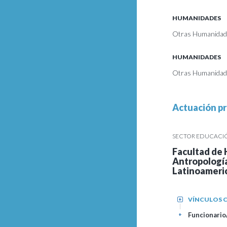
HUMANIDADES
Otras Humanidade
HUMANIDADES
Otras Humanidade
Actuación pr
SECTOR EDUCACIÓN
Facultad de 
Antropología
Latinoameri
VÍNCULOS C
+
Funcionario/
+