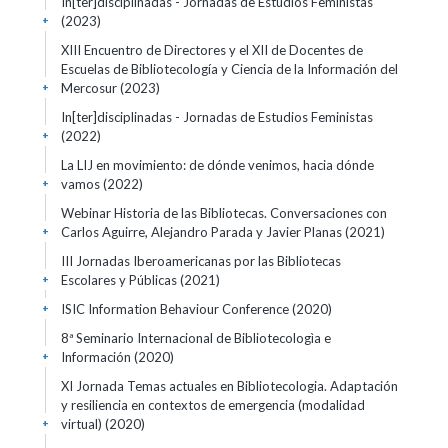
In[ter]disciplinadas - Jornadas de Estudios Feministas
(2023)
+
XIII Encuentro de Directores y el XII de Docentes de
Escuelas de Bibliotecología y Ciencia de la Información del
Mercosur
(2023)
+
In[ter]disciplinadas - Jornadas de Estudios Feministas
(2022)
+
La LIJ en movimiento: de dónde venimos, hacia dónde
vamos
(2022)
+
Webinar Historia de las Bibliotecas. Conversaciones con
Carlos Aguirre, Alejandro Parada y Javier Planas
(2021)
+
III Jornadas Iberoamericanas por las Bibliotecas
Escolares y Públicas
(2021)
+
ISIC Information Behaviour Conference
(2020)
+
8ª Seminario Internacional de Bibliotecologìa e
Información
(2020)
+
XI Jornada Temas actuales en Bibliotecologia. Adaptación
y resiliencia en contextos de emergencia (modalidad
virtual)
(2020)
+