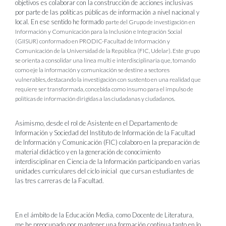
objetivos es colaborar con la construcción de acciones inclusivas
por parte de las políticas públicas de información a nivel nacional y
local. En ese sentido he formado
parte del Grupo de investigación en
Información y Comunicación para la Inclusión e Integración Social
(GIISUR) conformado en PRODIC-Facultad de Información y
Comunicación de la Universidad de la República (FIC, Udelar). Este grupo
se orienta a consolidar una línea multi e interdisciplinaria que, tomando
como eje la información y comunicación se destine a sectores
vulnerables, destacando la investigación con sustento en una realidad que
requiere ser transformada, concebida como insumo para el impulso de
políticas de información dirigidas a las ciudadanas y ciudadanos.
Asimismo, desde el rol de Asistente en el Departamento de
Información y Sociedad del Instituto de Información de la Facultad
de Información y Comunicación (FIC) colaboro en la preparación de
material didáctico y en la generación de conocimiento
interdisciplinar en Ciencia de la Información participando en varias
unidades curriculares del ciclo inicial que cursan estudiantes de
las tres carreras de la Facultad.
En el ámbito de la Educación Media, como Docente de Literatura,
me he preocupado por mantener una formación continua tanto en lo