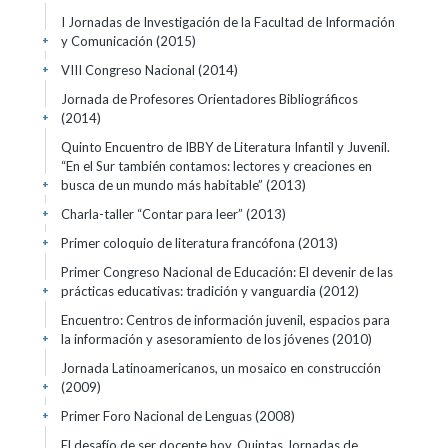
I Jornadas de Investigación de la Facultad de Información
y Comunicación
(2015)
+
VIII Congreso Nacional
(2014)
+
Jornada de Profesores Orientadores Bibliográficos
(2014)
+
Quinto Encuentro de IBBY de Literatura Infantil y Juvenil.
“En el Sur también contamos: lectores y creaciones en
busca de un mundo más habitable”
(2013)
+
Charla-taller “Contar para leer”
(2013)
+
Primer coloquio de literatura francófona
(2013)
+
Primer Congreso Nacional de Educación: El devenir de las
prácticas educativas: tradición y vanguardia
(2012)
+
Encuentro: Centros de información juvenil, espacios para
la información y asesoramiento de los jóvenes
(2010)
+
Jornada Latinoamericanos, un mosaico en construcción
(2009)
+
Primer Foro Nacional de Lenguas
(2008)
+
El desafío de ser docente hoy. Quintas Jornadas de