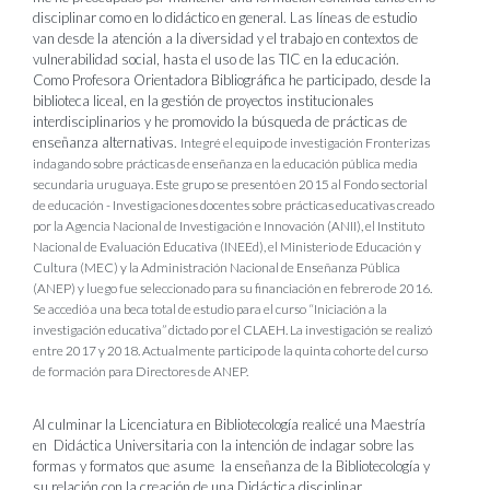
disciplinar como en lo didáctico en general. Las líneas de estudio
van desde la atención a la diversidad y el trabajo en contextos de
vulnerabilidad social, hasta el uso de las TIC en la educación.
Como Profesora Orientadora Bibliográfica he participado, desde la
biblioteca liceal, en la gestión de proyectos institucionales
interdisciplinarios y he promovido la búsqueda de prácticas de
enseñanza alternativas.
Integré el equipo de investigación Fronterizas
indagando sobre prácticas de enseñanza en la educación pública media
secundaria uruguaya. Este grupo se presentó en 2015 al Fondo sectorial
de educación - Investigaciones docentes sobre prácticas educativas creado
por la Agencia Nacional de Investigación e Innovación (ANII), el Instituto
Nacional de Evaluación Educativa (INEEd), el Ministerio de Educación y
Cultura (MEC) y la Administración Nacional de Enseñanza Pública
(ANEP) y luego fue seleccionado para su financiación en febrero de 2016.
Se accedió a una beca total de estudio para el curso “Iniciación a la
investigación educativa” dictado por el CLAEH. La investigación se realizó
entre 2017 y 2018. Actualmente participo de la quinta cohorte del curso
de formación para Directores de ANEP.
Al culminar la Licenciatura en Bibliotecología realicé una Maestría
en Didáctica Universitaria con la intención de indagar sobre las
formas y formatos que asume la enseñanza de la Bibliotecología y
su relación con la creación de una Didáctica disciplinar.