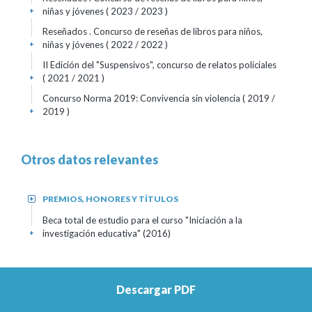
niñas y jóvenes
( 2023 / 2023 )
+
Reseñados . Concurso de reseñas de libros para niños,
niñas y jóvenes
( 2022 / 2022 )
+
II Edición del "Suspensivos", concurso de relatos policiales
( 2021 / 2021 )
+
Concurso Norma 2019: Convivencia sin violencia
( 2019 /
2019 )
+
Otros datos relevantes
PREMIOS, HONORES Y TÍTULOS
+
Beca total de estudio para el curso "Iniciación a la
investigación educativa"
(2016)
+
PRESENTACIONES EN EVENTOS
+
Descargar PDF
XIV Encuentro de Directores/as y XIII Docentes de
Escuelas de Bibliotecología y Ciencia de la Información del