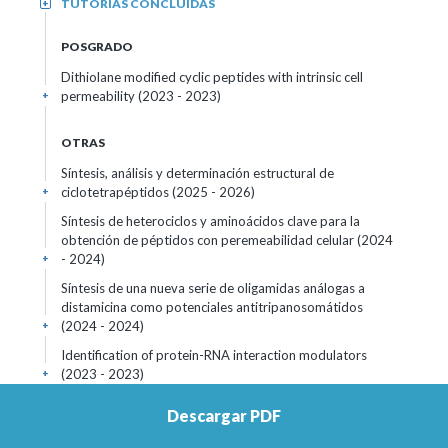
TUTORÍAS CONCLUIDAS
+
POSGRADO
Dithiolane modified cyclic peptides with intrinsic cell
permeability
(2023 - 2023)
+
OTRAS
Síntesis, análisis y determinación estructural de
ciclotetrapéptidos
(2025 - 2026)
+
Síntesis de heterociclos y aminoácidos clave para la
obtención de péptidos con peremeabilidad celular
(2024
- 2024)
+
Síntesis de una nueva serie de oligamidas análogas a
distamicina como potenciales antitripanosomátidos
(2024 - 2024)
+
Identification of protein-RNA interaction modulators
(2023 - 2023)
+
Rationally designed stapled peptides allosterically inhibit
Descargar PDF
PTBP1 RNA-binding
(2020 - 2023)
+