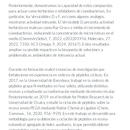
Posteriormente, demostramos la capacidad de estos compuestos
para actuar como herbicidas e inhibidores de cianobacterias. En
particular, los Versicotides D y F, así como algunos análogos,
mostraron actividad relevante. El Versicotide D presenta actividad
herbicida en malezas como Rye Grass e inhibe el crecimiento de
cianobacterias, reduciendo la concentración de microcistinas en el
medio (ChemistrySelect, 7, 2022, e202201956; Molecules, 27,
2022, 7350; ACS Omega, 9, 2024, 20167). Estos resultados
amplían su posible impacto en la búsqueda de soluciones a
problemáticas ambientales de relevancia actual.
Durante mi formación realicé estancias de investigación que
fortalecieron mi experiencia en síntesis de péptidos cíclicos. En
2017, en la Universidad de Barcelona, trabajé en la síntesis de
péptidos grapa N-metilados en fase sólida, utilizando distintas
resinas y estudiando su conformación mediante dicroísmo circular.
Posteriormente, en 2019, en el Institute for Protein Research de la
Universidad de Osaka, estudié la ciclación de péptidos sobre la
resina amino PEGA mediante Native Chemical Ligation (Chem.
Commun., 56, 2020, 956–959). En este trabajo se desarrolló una
metodología para la obtención y ciclación de péptidos en resina
evitando el agregado de tioles auxiliares, lo que permitió obtener