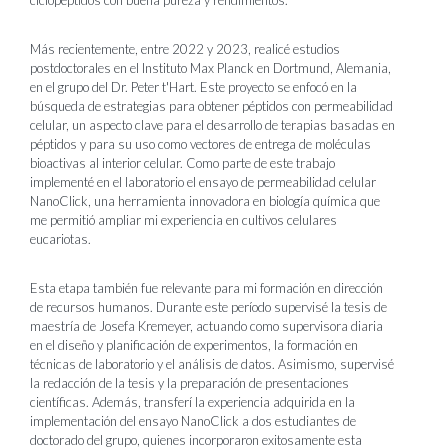
ciclopéptidos con buena pureza y rendimientos.
Más recientemente, entre 2022 y 2023, realicé estudios
postdoctorales en el Instituto Max Planck en Dortmund, Alemania,
en el grupo del Dr. Peter t'Hart. Este proyecto se enfocó en la
búsqueda de estrategias para obtener péptidos con permeabilidad
celular, un aspecto clave para el desarrollo de terapias basadas en
péptidos y para su uso como vectores de entrega de moléculas
bioactivas al interior celular. Como parte de este trabajo
implementé en el laboratorio el ensayo de permeabilidad celular
NanoClick, una herramienta innovadora en biología química que
me permitió ampliar mi experiencia en cultivos celulares
eucariotas.
Esta etapa también fue relevante para mi formación en dirección
de recursos humanos. Durante este período supervisé la tesis de
maestría de Josefa Kremeyer, actuando como supervisora diaria
en el diseño y planificación de experimentos, la formación en
técnicas de laboratorio y el análisis de datos. Asimismo, supervisé
la redacción de la tesis y la preparación de presentaciones
científicas. Además, transferí la experiencia adquirida en la
implementación del ensayo NanoClick a dos estudiantes de
doctorado del grupo, quienes incorporaron exitosamente esta