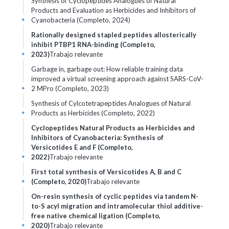
Synthesis of Cyclopeptides Analogues of Natural
Products and Evaluation as Herbicides and Inhibitors of
Cyanobacteria (Completo, 2024)
+
Rationally designed stapled peptides allosterically
inhibit PTBP1 RNA-binding (Completo,
2023)
Trabajo relevante
+
Garbage in, garbage out: How reliable training data
improved a virtual screening approach against SARS-CoV-
2 MPro (Completo, 2023)
+
Synthesis of Cylcotetrapeptides Analogues of Natural
Products as Herbicides (Completo, 2022)
+
Cyclopeptides Natural Products as Herbicides and
Inhibitors of Cyanobacteria: Synthesis of
Versicotides E and F (Completo,
2022)
Trabajo relevante
+
First total synthesis of Versicotides A, B and C
(Completo, 2020)
Trabajo relevante
+
On-resin synthesis of cyclic peptides via tandem N-
to-S acyl migration and intramolecular thiol additive-
free native chemical ligation (Completo,
2020)
Trabajo relevante
+