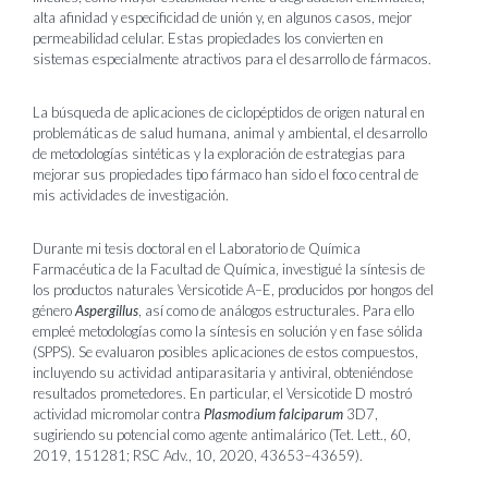
alta afinidad y especificidad de unión y, en algunos casos, mejor
permeabilidad celular. Estas propiedades los convierten en
sistemas especialmente atractivos para el desarrollo de fármacos.
La búsqueda de aplicaciones de ciclopéptidos de origen natural en
problemáticas de salud humana, animal y ambiental, el desarrollo
de metodologías sintéticas y la exploración de estrategias para
mejorar sus propiedades tipo fármaco han sido el foco central de
mis actividades de investigación.
Durante mi tesis doctoral en el Laboratorio de Química
Farmacéutica de la Facultad de Química, investigué la síntesis de
los productos naturales Versicotide A–E, producidos por hongos del
género
Aspergillus
, así como de análogos estructurales. Para ello
empleé metodologías como la síntesis en solución y en fase sólida
(SPPS). Se evaluaron posibles aplicaciones de estos compuestos,
incluyendo su actividad antiparasitaria y antiviral, obteniéndose
resultados prometedores. En particular, el Versicotide D mostró
actividad micromolar contra
Plasmodium falciparum
3D7,
sugiriendo su potencial como agente antimalárico (Tet. Lett., 60,
2019, 151281; RSC Adv., 10, 2020, 43653–43659).