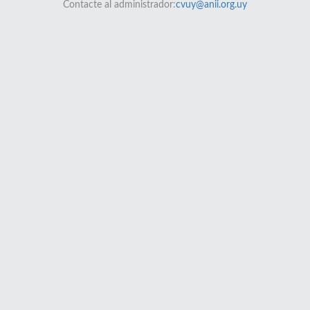
Contacte al administrador:
cvuy@anii.org.uy