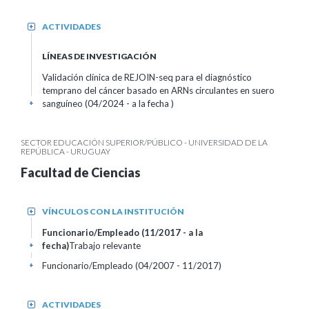
ACTIVIDADES
+
LÍNEAS DE INVESTIGACIÓN
Validación clínica de REJOIN-seq para el diagnóstico
temprano del cáncer basado en ARNs circulantes en suero
sanguíneo (04/2024 - a la fecha )
+
SECTOR EDUCACIÓN SUPERIOR/PÚBLICO - UNIVERSIDAD DE LA
REPÚBLICA - URUGUAY
Facultad de Ciencias
VÍNCULOS CON LA INSTITUCIÓN
+
Funcionario/Empleado (11/2017 - a la
fecha)
Trabajo relevante
+
Funcionario/Empleado (04/2007 - 11/2017)
+
ACTIVIDADES
+