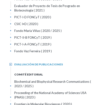
Evaluador de Proyecto de Tesis de Posgrado en
Biotecnología ( 2021 )
+
PICT-I-D FONCyT ( 2020 )
+
CSIC I+D ( 2020 )
+
Fondo María Viñas ( 2020 / 2025 )
+
PICT-II-B FONCyT ( 2019 )
+
PICT-I-A-FONCyT ( 2019 )
+
Fondo Vaz Ferreira ( 2019 )
+
EVALUACIÓN DE PUBLICACIONES
+
COMITÉ EDITORIAL
Biochemical and Biophysical Research Communications
(
2023 / 2025 )
+
Proceeding of the National Academy of Sciences USA
(PNAS)
( 2023 )
+
Frontiers in Molecular Biosciences
( 2020 )
+