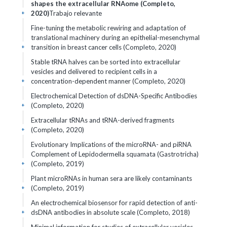
shapes the extracellular RNAome (Completo,
2020)
Trabajo relevante
+
Fine-tuning the metabolic rewiring and adaptation of
translational machinery during an epithelial-mesenchymal
transition in breast cancer cells (Completo, 2020)
+
Stable tRNA halves can be sorted into extracellular
vesicles and delivered to recipient cells in a
concentration-dependent manner (Completo, 2020)
+
Electrochemical Detection of dsDNA-Specific Antibodies
(Completo, 2020)
+
Extracellular tRNAs and tRNA-derived fragments
(Completo, 2020)
+
Evolutionary Implications of the microRNA- and piRNA
Complement of Lepidodermella squamata (Gastrotricha)
(Completo, 2019)
+
Plant microRNAs in human sera are likely contaminants
(Completo, 2019)
+
An electrochemical biosensor for rapid detection of anti-
dsDNA antibodies in absolute scale (Completo, 2018)
+