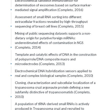
Electrochemical sandwich immunosensor for
determination of exosomes based on surface marker-
mediated signal amplification (Completo, 2016)
+
Assessment of small RNA sorting into different
extracellular fractions revealed by high-throughput
sequencing of breast cell lines (Completo, 2015)
+
Mining of public sequencing datasets supports a non-
dietary origin for putative foreign miRNAs:
underestimated effects of contamination in NGS
(Completo, 2014)
+
Template and catalytic effects of DNA in the construction
of polypyrrole/DNA composite macro and
microelectrodes (Completo, 2013)
+
Electrochemical DNA hybridization sensors applied to
real and complex biological samples (Completo, 2010)
+
Cloning, characterization and subcellular localization of a
trypanosoma cruzi argonaute protein defining a new
subfamily distinctive of trypanosomatids (Completo,
2010)
+
A population of tRNA-derived small RNAs is actively
produced in Trypanosoma cruzi and recruited to