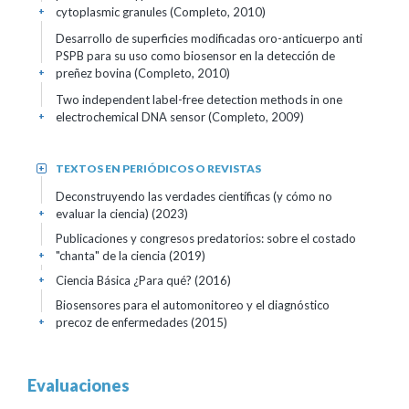
cytoplasmic granules (Completo, 2010)
+
Desarrollo de superficies modificadas oro-anticuerpo anti
PSPB para su uso como biosensor en la detección de
preñez bovina (Completo, 2010)
+
Two independent label-free detection methods in one
electrochemical DNA sensor (Completo, 2009)
+
TEXTOS EN PERIÓDICOS O REVISTAS
+
Deconstruyendo las verdades científicas (y cómo no
evaluar la ciencia) (2023)
+
Publicaciones y congresos predatorios: sobre el costado
"chanta" de la ciencia (2019)
+
Ciencia Básica ¿Para qué? (2016)
+
Biosensores para el automonitoreo y el diagnóstico
precoz de enfermedades (2015)
+
Evaluaciones