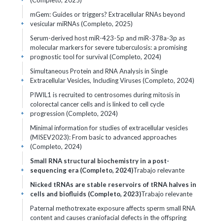
(Completo, 2025)
mGem: Guides or triggers? Extracellular RNAs beyond
vesicular miRNAs (Completo, 2025)
+
Serum-derived host miR-423-5p and miR-378a-3p as
molecular markers for severe tuberculosis: a promising
prognostic tool for survival (Completo, 2024)
+
Simultaneous Protein and RNA Analysis in Single
Extracellular Vesicles, Including Viruses (Completo, 2024)
+
PIWIL1 is recruited to centrosomes during mitosis in
colorectal cancer cells and is linked to cell cycle
progression (Completo, 2024)
+
Minimal information for studies of extracellular vesicles
(MISEV2023): From basic to advanced approaches
(Completo, 2024)
+
Small RNA structural biochemistry in a post-
sequencing era (Completo, 2024)
Trabajo relevante
+
Nicked tRNAs are stable reservoirs of tRNA halves in
cells and biofluids (Completo, 2023)
Trabajo relevante
+
Paternal methotrexate exposure affects sperm small RNA
content and causes craniofacial defects in the offspring