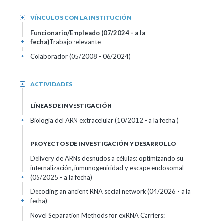
VÍNCULOS CON LA INSTITUCIÓN
+
Funcionario/Empleado (07/2024 - a la
fecha)
Trabajo relevante
+
Colaborador (05/2008 - 06/2024)
+
ACTIVIDADES
+
LÍNEAS DE INVESTIGACIÓN
Biología del ARN extracelular (10/2012 - a la fecha )
+
PROYECTOS DE INVESTIGACIÓN Y DESARROLLO
Delivery de ARNs desnudos a células: optimizando su
internalización, inmunogenicidad y escape endosomal
(06/2025 - a la fecha)
+
Decoding an ancient RNA social network (04/2026 - a la
fecha)
+
Novel Separation Methods for exRNA Carriers: