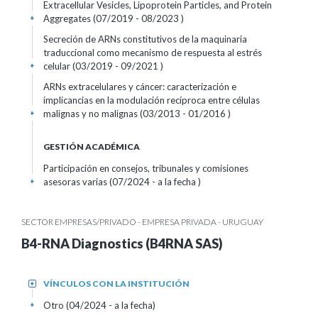
Extracellular Vesicles, Lipoprotein Particles, and Protein
Aggregates (07/2019 - 08/2023 )
+
Secreción de ARNs constitutivos de la maquinaria
traduccional como mecanismo de respuesta al estrés
celular (03/2019 - 09/2021 )
+
ARNs extracelulares y cáncer: caracterización e
implicancias en la modulación recíproca entre células
malignas y no malignas (03/2013 - 01/2016 )
+
GESTIÓN ACADÉMICA
Participación en consejos, tribunales y comisiones
asesoras varias (07/2024 - a la fecha )
+
SECTOR EMPRESAS/PRIVADO - EMPRESA PRIVADA - URUGUAY
B4-RNA Diagnostics (B4RNA SAS)
VÍNCULOS CON LA INSTITUCIÓN
+
Otro (04/2024 - a la fecha)
+