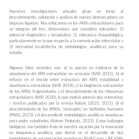
Nuestras investigaciones actuales giran en torno al
descubrimiento, validación y análisis de nuevos biomarcadores en
biopsias líquidas. Nos enfocamos en los ARNs extracelulares pues
se integran allí tres dimensiones que considero relevantes: 1)
potencial diagnóstico y terapéutico, 2) relevancia fisiopatológica,
particularmente en lo que respecta a la comunicación intercelular y
3) necesidad insatisfecha de metodologías analíticas para su
estudio.
Algunos hitos recientes son: a) la puesta en evidencia de la
abundancia del ARN extracelular no vesicular (NAR 2015), b) el
énfasis en el vínculo entre estructura del ARN, estabilidad y
abundancia extracelular (NAR 2018), c) la biogénesis extracelular
de los ARNs fragmentados y el descubrimiento de los ribosomas
extracelulares (NAR 2020), lo que motivó además dos entrevistas
/ reseñas publicadas por la revista Nature (2021, 2021), d) el
descubrimiento de los tRNAs 'nickeados' en biofluidos humanos
(PNAS, 2023) y el desarrollo de metodologías analíticas novedosas
para poder estudiarlos (Nature Protocols, 2023). Estos hallazgos
biológicos son también fruto de nuestra vocación por la innovación
en bioquímica analítica, que derivó en el desarrollo de dos
metodologías de secuenciación novedosas: RI-SEC-seq y REJOIN-