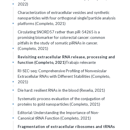
2022)
+
Characterization of extracellular vesicles and synthetic
nanoparticles with four orthogonal single?particle analysis
platforms (Completo, 2021)
+
Circulating SNORD57 rather than piR-54265 is a
promising biomarker for colorectal cancer: common
pitfalls in the study of somatic piRNAs in cancer.
(Completo, 2021)
+
Revisiting extracellular RNA release, processing and
function (Completo, 2021)
Trabajo relevante
+
RI-SEC-seq: Comprehensive Profiling of Nonvesicular
Extracellular RNAs with Different Stabilities (Completo,
2021)
+
Die hard: resilient RNAs in the blood (Reseña, 2021)
+
Systematic process evaluation of the conjugation of
proteins to gold nanoparticles (Completo, 2021)
+
Editorial: Understanding the Importance of Non-
Canonical tRNA Function (Completo, 2021)
+
Fragmentation of extracellular ribosomes and tRNAs