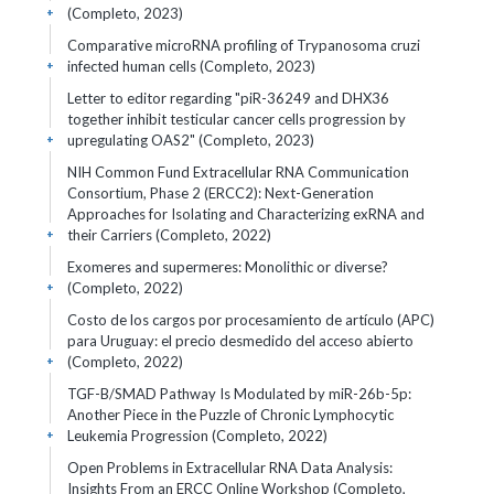
(Completo, 2023)
+
Comparative microRNA profiling of Trypanosoma cruzi
infected human cells (Completo, 2023)
+
Letter to editor regarding "piR-36249 and DHX36
together inhibit testicular cancer cells progression by
upregulating OAS2" (Completo, 2023)
+
NIH Common Fund Extracellular RNA Communication
Consortium, Phase 2 (ERCC2): Next-Generation
Approaches for Isolating and Characterizing exRNA and
their Carriers (Completo, 2022)
+
Exomeres and supermeres: Monolithic or diverse?
(Completo, 2022)
+
Costo de los cargos por procesamiento de artículo (APC)
para Uruguay: el precio desmedido del acceso abierto
(Completo, 2022)
+
TGF-B/SMAD Pathway Is Modulated by miR-26b-5p:
Another Piece in the Puzzle of Chronic Lymphocytic
Leukemia Progression (Completo, 2022)
+
Open Problems in Extracellular RNA Data Analysis:
Insights From an ERCC Online Workshop (Completo,