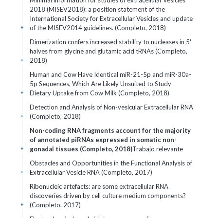
Minimal information for studies of extracellular vesicles
2018 (MISEV2018): a position statement of the
International Society for Extracellular Vesicles and update
of the MISEV2014 guidelines. (Completo, 2018)
+
Dimerization confers increased stability to nucleases in 5'
halves from glycine and glutamic acid tRNAs (Completo,
2018)
+
Human and Cow Have Identical miR-21-5p and miR-30a-
5p Sequences, Which Are Likely Unsuited to Study
Dietary Uptake from Cow Milk (Completo, 2018)
+
Detection and Analysis of Non-vesicular Extracellular RNA
(Completo, 2018)
+
Non-coding RNA fragments account for the majority
of annotated piRNAs expressed in somatic non-
gonadal tissues (Completo, 2018)
Trabajo relevante
+
Obstacles and Opportunities in the Functional Analysis of
Extracellular Vesicle RNA (Completo, 2017)
+
Ribonucleic artefacts: are some extracellular RNA
discoveries driven by cell culture medium components?
(Completo, 2017)
+