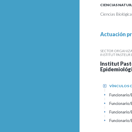
CIENCIAS NATUR
Ciencias Biológic
Actuación pr
SECTOR ORGANIZAC
INSTITUT PASTEU
Institut Pas
Epidemiológ
VÍNCULOS C
+
Funcionario/
+
Funcionario
+
Funcionario
+
Funcionario
+