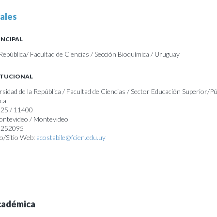
ales
INCIPAL
República/ Facultad de Ciencias / Sección Bioquímica / Uruguay
ITUCIONAL
rsidad de la República / Facultad de Ciencias / Sector Educación Superior/Pú
ica
225 / 11400
Montevideo / Montevideo
25252095
o/Sitio Web:
acostabile@fcien.edu.uy
cadémica