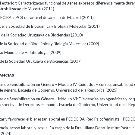
l exterior: Caracterizacao funcional de genes expresos diferencialmente dura
trobilizacao de M. corti
(2011)
ECIBA. qPCR durante el desarrollo de M. corti
(2011)
de la Sociedad de Bioquímica y Biología Molecular
(2011)
s de la Sociedad Uruguaya de Biociencias
(2010)
de la Sociedad de Bioquímica y Biología Molecular
(2009)
so Mundial de Hidatidología
(2009)
 de la Sociedad Uruguaya de Biociencias
(2007)
ANCIAS
r de Sensibilización en Género – Módulo IV: Cuidados y corresponsabilidad 
de género. Escuela de Gobierno, Universidad de la República
(2025)
r de Sensibilización en Género – Módulo VI: Disidencias sexogenéricas y cor
rspectiva de Derechos Humanos. Escuela de Gobierno, Universidad de la Rep
tar y favorecer el bienestar laboral en PEDECIBA. Red Psicofeminista - PED
lencia, acoso laboral y sexual ” a cargo de la Dra. Liliana Dono. Institut Pasteur
(2024)