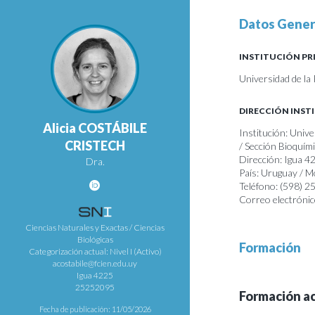
Datos Gener
INSTITUCIÓN PR
Universidad de la 
DIRECCIÓN INST
Alicia COSTÁBILE
Institución: Unive
CRISTECH
/ Sección Bioquím
Dirección: Igua 4
Dra.
País: Uruguay / 
Teléfono: (598) 
Correo electrónic
Ciencias Naturales y Exactas / Ciencias
Biológicas
Formación
Categorización actual: Nivel I (Activo)
acostabile@fcien.edu.uy
Igua 4225
25252095
Formación a
Fecha de publicación: 11/05/2026