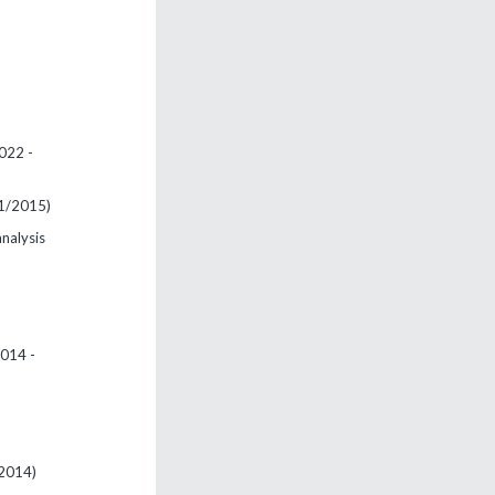
022 -
1/2015)
nalysis
014 -
/2014)