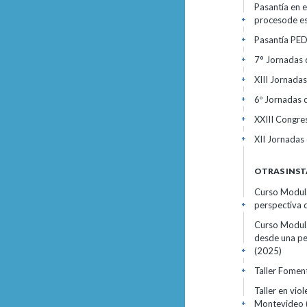
Pasantía en e
procesode es
+
Pasantía PED
+
7° Jornadas 
+
XIII Jornada
+
6º Jornadas 
+
XXIII Congre
+
XII Jornadas
+
OTRAS INST
Curso Modula
perspectiva 
+
Curso Modula
desde una pe
(2025)
+
Taller Fomen
+
Taller en vio
Montevideo
+