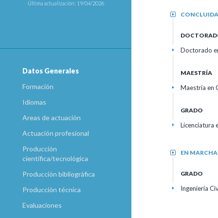
Última actualización: 19/04/2026
CONCLUID
+
DOCTORAD
Doctorado en
+
Datos Generales
MAESTRÍA
Formación
Maestría en 
+
Idiomas
GRADO
Areas de actuación
Licenciatura
+
Actuación profesional
Producción
EN MARCHA
+
científica/tecnológica
GRADO
Producción bibliográfica
Ingeniería Ci
+
Producción técnica
Evaluaciones