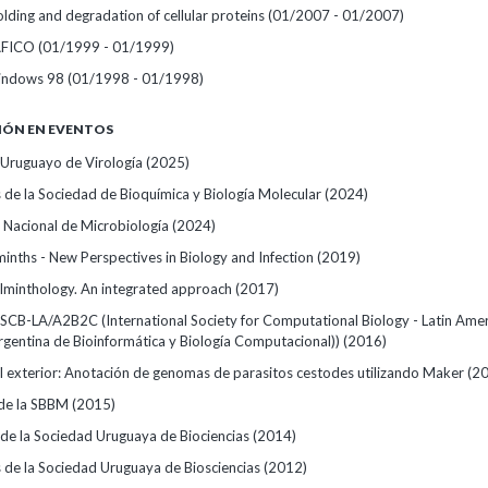
olding and degradation of cellular proteins
(01/2007 - 01/2007)
ÁFICO
(01/1999 - 01/1999)
indows 98
(01/1998 - 01/1998)
IÓN EN EVENTOS
o Uruguayo de Virología
(2025)
 de la Sociedad de Bioquímica y Biología Molecular
(2024)
Nacional de Microbiología
(2024)
minths - New Perspectives in Biology and Infection
(2019)
lminthology. An integrated approach
(2017)
ISCB-LA/A2B2C (International Society for Computational Biology - Latin Amer
rgentina de Bioinformática y Biología Computacional))
(2016)
el exterior: Anotación de genomas de parasitos cestodes utilizando Maker
(2
 de la SBBM
(2015)
de la Sociedad Uruguaya de Biociencias
(2014)
 de la Sociedad Uruguaya de Biosciencias
(2012)