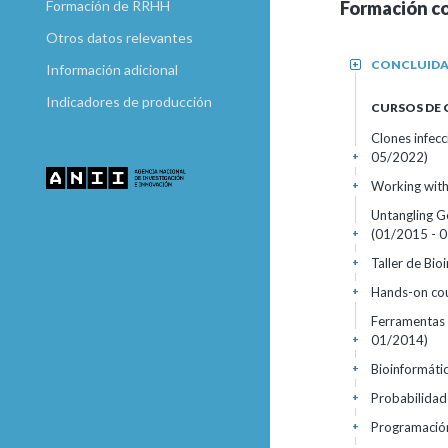
Formación c
Formación de RRHH
Otros datos relevantes
CONCLUID
+
Información adicional
Indicadores de producción
CURSOS DE
Clones infecc
05/2022)
+
Working wit
+
Untangling G
(01/2015 - 
+
Taller de Bio
+
Hands-on cou
+
Ferramentas 
01/2014)
+
Bioinformáti
+
Probabilidad
+
Programación
+