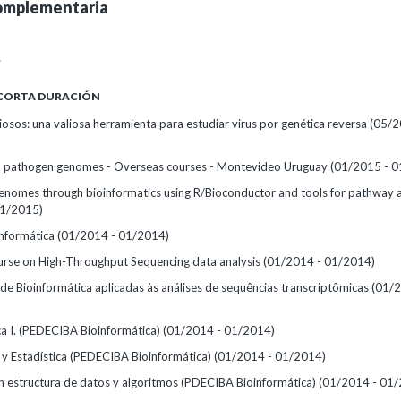
omplementaria
A
 CORTA DURACIÓN
iosos: una valiosa herramienta para estudiar virus por genética reversa
(05/2
h pathogen genomes - Overseas courses - Montevideo Uruguay
(01/2015 - 0
enomes through bioinformatics using R/Bioconductor and tools for pathway a
01/2015)
informática
(01/2014 - 01/2014)
rse on High-Throughput Sequencing data analysis
(01/2014 - 01/2014)
de Bioinformática aplicadas às análises de sequências transcriptômicas
(01/2
ca I. (PEDECIBA Bioinformática)
(01/2014 - 01/2014)
 y Estadística (PEDECIBA Bioinformática)
(01/2014 - 01/2014)
 estructura de datos y algoritmos (PDECIBA Bioinformática)
(01/2014 - 01