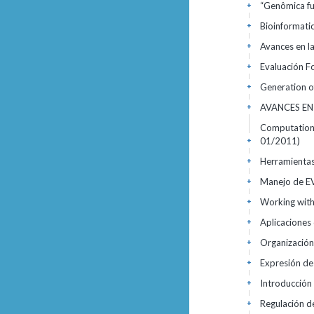
“Genômica fu
+
Bioinformati
+
Avances en la
+
Evaluación F
+
Generation of
+
AVANCES EN
+
Computationa
01/2011)
+
Herramientas
+
Manejo de EV
+
Working with
+
Aplicaciones 
+
Organización
+
Expresión de
+
Introducción
+
Regulación d
+