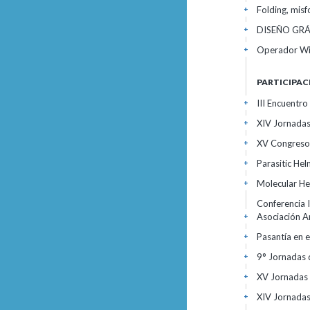
Folding, misf
+
DISEÑO GR
+
Operador W
+
PARTICIPAC
III Encuentr
+
XIV Jornadas
+
XV Congreso 
+
Parasitic Hel
+
Molecular He
+
Conferencia 
Asociación A
+
Pasantía en 
+
9° Jornadas
+
XV Jornadas 
+
XIV Jornadas
+