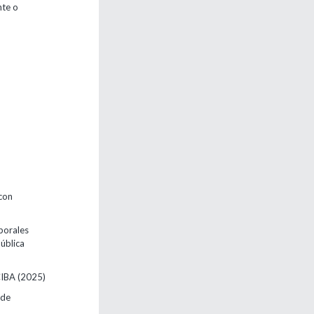
nte o
con
porales
ública
ECIBA
(2025)
 de