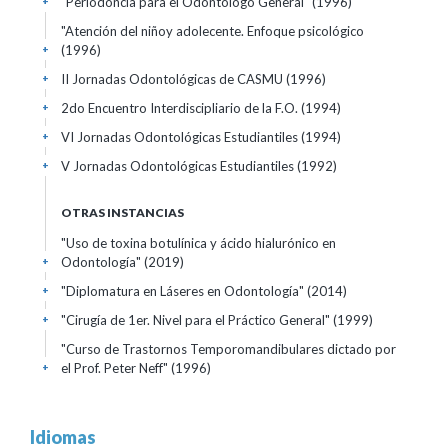
"Periodoncia para el Odontólogo General"
(1996)
+
"Atención del niñoy adolecente. Enfoque psicológico
(1996)
+
II Jornadas Odontológicas de CASMU
(1996)
+
2do Encuentro Interdiscipliario de la F.O.
(1994)
+
VI Jornadas Odontológicas Estudiantiles
(1994)
+
V Jornadas Odontológicas Estudiantiles
(1992)
+
OTRAS INSTANCIAS
"Uso de toxina botulínica y ácido hialurónico en
Odontología"
(2019)
+
"Diplomatura en Láseres en Odontología"
(2014)
+
"Cirugía de 1er. Nivel para el Práctico General"
(1999)
+
"Curso de Trastornos Temporomandibulares dictado por
el Prof. Peter Neff"
(1996)
+
Idiomas