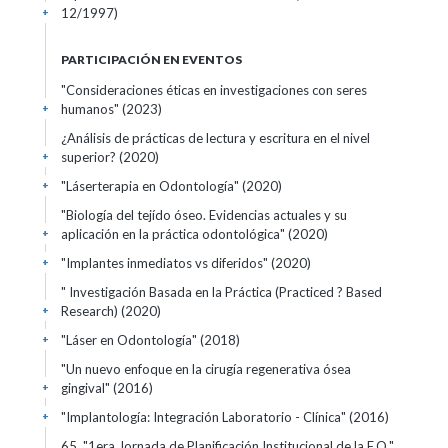
12/1997)
+
PARTICIPACIÓN EN EVENTOS
"Consideraciones éticas en investigaciones con seres
humanos"
(2023)
+
¿Análisis de prácticas de lectura y escritura en el nivel
superior?
(2020)
+
"Láserterapia en Odontología"
(2020)
+
"Biología del tejído óseo. Evidencias actuales y su
aplicación en la práctica odontológica"
(2020)
+
"Implantes inmediatos vs diferidos"
(2020)
+
" Investigación Basada en la Práctica (Practiced ? Based
Research)
(2020)
+
"Láser en Odontología"
(2018)
+
"Un nuevo enfoque en la cirugía regenerativa ósea
gingival"
(2016)
+
"Implantología: Integración Laboratorio - Clínica"
(2016)
+
65. "1era Jornada de Planificación Institucional de la F.O."