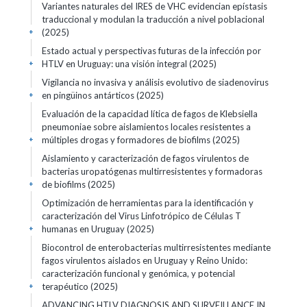
Variantes naturales del IRES de VHC evidencian epístasis
traduccional y modulan la traducción a nivel poblacional
(2025)
+
Estado actual y perspectivas futuras de la infección por
HTLV en Uruguay: una visión integral (2025)
+
Vigilancia no invasiva y análisis evolutivo de siadenovirus
en pingüinos antárticos (2025)
+
Evaluación de la capacidad lítica de fagos de Klebsiella
pneumoniae sobre aislamientos locales resistentes a
múltiples drogas y formadores de biofilms (2025)
+
Aislamiento y caracterización de fagos virulentos de
bacterias uropatógenas multirresistentes y formadoras
de biofilms (2025)
+
Optimización de herramientas para la identificación y
caracterización del Virus Linfotrópico de Células T
humanas en Uruguay (2025)
+
Biocontrol de enterobacterias multirresistentes mediante
fagos virulentos aislados en Uruguay y Reino Unido:
caracterización funcional y genómica, y potencial
terapéutico (2025)
+
ADVANCING HTLV DIAGNOSIS AND SURVEILLANCE IN