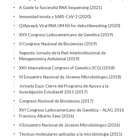
A Guide to Successful RNA Sequencing
(2021)
+
Inmunidad innata y SARS-CoV-2
(2020)
+
QIAprep& Viral RNA UM Kit for debottlenecking
(2020)
+
XVII Congreso Latinoamericano de Genética
(2019)
+
II Congreso Nacional de Biociencias
(2019)
+
Segunda Jornada de la Red Interinstitucional de
Metagenómica Ambiental
(2019)
+
XXII International Congress of Genetics (ICG)
(2018)
+
III Encuentro Nacional de Jóvenes Microbiólogos
(2018)
+
Jornada Expo Cierre del Programa de Apoyo a la
Investigación Estudiantil 2015
(2017)
+
Congreso Nacional de Biociencias
(2017)
+
XVI Congreso Latinoamericano de Genética – ALAG 2016
Francisco Alberto Sáez
(2016)
+
II Encuentro Nacional de Jóvenes Microbiólogos
(2016)
+
Técnicas moleculares aplicadas a la microbiología
(2015)
+