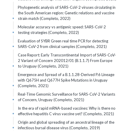
Phylogenetic analysis of SARS-CoV-2 viruses circulating in
the South American region: Genetic relations and vaccine
strain match (Completo, 2022)
+
Molecular accuracy vs antigenic speed: SARS-CoV-2
testing strategies (Completo, 2022)
+
Evaluation of SYBR Green real time PCR for detecting
SARS-CoV-2 from clinical samples (Completo, 2021)
+
Case Report: Early Transcontinental Import of SARS-CoV-
2 Variant of Concern 202012/01 (B.1.1.7) From Europe
to Uruguay (Completo, 2021)
+
Emergence and Spread of a B.1.1.28-Derived P.6 Lineage
with Q675H and Q677H Spike Mutations in Uruguay
(Completo, 2021)
+
Real-Time Genomic Surveillance for SARS-CoV-2 Variants
of Concern, Uruguay (Completo, 2021)
+
In the era of rapid mRNA-based vaccines: Why is there no
effective hepatitis C virus vaccine yet? (Completo, 2021)
+
Origin and global spreading of an ancestral lineage of the
infectious bursal disease virus (Completo, 2019)
+