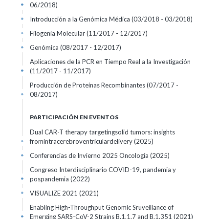
06/2018)
+
Introducción a la Genómica Médica
(03/2018 - 03/2018)
+
Filogenia Molecular
(11/2017 - 12/2017)
+
Genómica
(08/2017 - 12/2017)
+
Aplicaciones de la PCR en Tiempo Real a la Investigación
(11/2017 - 11/2017)
+
Producción de Proteínas Recombinantes
(07/2017 -
08/2017)
+
PARTICIPACIÓN EN EVENTOS
Dual CAR-T therapy targetingsolid tumors: insights
fromintracerebroventriculardelivery
(2025)
+
Conferencias de Invierno 2025 Oncología
(2025)
+
Congreso Interdisciplinario COVID-19, pandemia y
pospandemia
(2022)
+
VISUALIZE 2021
(2021)
+
Enabling High-Throughput Genomic Sruveillance of
Emerging SARS-CoV-2 Strains B.1.1.7 and B.1.351
(2021)
+