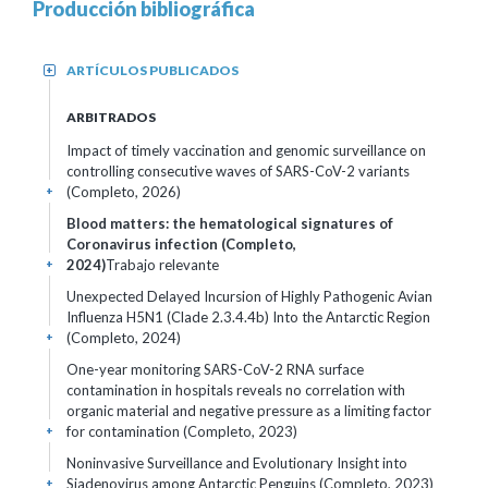
Producción bibliográfica
ARTÍCULOS PUBLICADOS
+
ARBITRADOS
Impact of timely vaccination and genomic surveillance on
controlling consecutive waves of SARS-CoV-2 variants
(Completo, 2026)
+
Blood matters: the hematological signatures of
Coronavirus infection (Completo,
2024)
Trabajo relevante
+
Unexpected Delayed Incursion of Highly Pathogenic Avian
Influenza H5N1 (Clade 2.3.4.4b) Into the Antarctic Region
(Completo, 2024)
+
One-year monitoring SARS-CoV-2 RNA surface
contamination in hospitals reveals no correlation with
organic material and negative pressure as a limiting factor
for contamination (Completo, 2023)
+
Noninvasive Surveillance and Evolutionary Insight into
Siadenovirus among Antarctic Penguins (Completo, 2023)
+