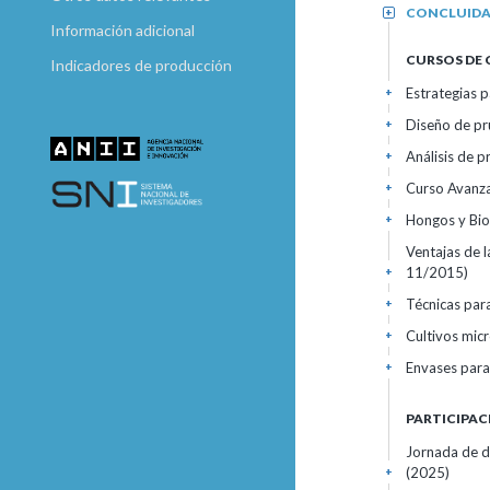
CONCLUID
+
Información adicional
CURSOS DE
Indicadores de producción
Estrategias p
+
Diseño de pr
+
Análisis de 
+
Curso Avanza
+
Hongos y Bio
+
Ventajas de 
11/2015)
+
Técnicas par
+
Cultivos micr
+
Envases para 
+
PARTICIPAC
Jornada de d
(2025)
+