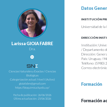
Datos Gener
INSTITUCIÓN PR
Universidad de la
DIRECCIÓN INST
Larissa GIOIA FABRE
Institución: Unive
Dra.
/ Departamento de
Dirección: Gener
País: Uruguay / 
Teléfono: (5980)
Correo electrónic
Ciencias Naturales y Exactas / Ciencias
Biológicas
Categorización actual: Nivel I (Activo)
Formación
gioiafabre@gmail.com
https://bioquimica.fq.edu.uy/
Fecha de publicación: 26/06/2026
Última actualización: 25/06/2026
Formación a