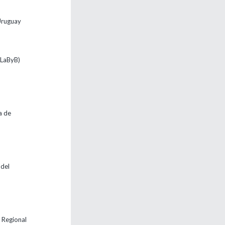
Uruguay
LaByB)
a de
 del
o Regional