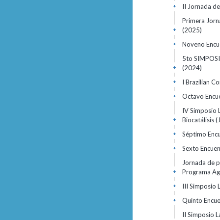
II Jornada d
+
Primera Jorn
(2025)
+
Noveno Encu
+
5to SIMPOS
(2024)
+
I Brazilian 
+
Octavo Encu
+
IV Simposio L
Biocatálisis 
+
Séptimo Enc
+
Sexto Encuen
+
Jornada de p
Programa Ag
+
III Simposio 
+
Quinto Encu
+
II Simposio L