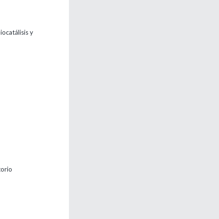
ocatálisis y
orio