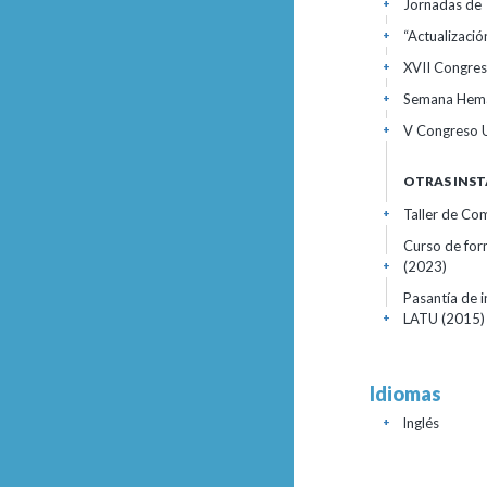
Jornadas de 
+
“Actualizaci
+
XVII Congres
+
Semana Hemat
+
V Congreso U
+
OTRAS INST
Taller de Co
+
Curso de for
(2023)
+
Pasantía de 
LATU
(2015)
+
Idiomas
Inglés
+