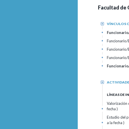
Facultad de 
VÍNCULOS C
+
Funcionario/
+
Funcionario
+
Funcionario
+
Funcionario
+
Funcionario
+
ACTIVIDAD
+
LÍNEAS DE 
Valorización 
fecha )
+
Estudio del 
a la fecha )
+