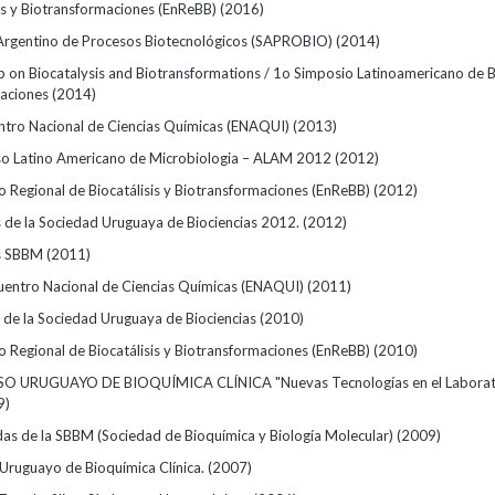
sis y Biotransformaciones (EnReBB)
(2016)
Argentino de Procesos Biotecnológicos (SAPROBIO)
(2014)
 on Biocatalysis and Biotransformations / 1o Simposio Latinoamericano de Bi
maciones
(2014)
ntro Nacional de Ciencias Químicas (ENAQUI)
(2013)
so Latino Americano de Microbiologia – ALAM 2012
(2012)
o Regional de Biocatálisis y Biotransformaciones (EnReBB)
(2012)
 de la Sociedad Uruguaya de Biociencias 2012.
(2012)
s SBBM
(2011)
entro Nacional de Ciencias Químicas (ENAQUI)
(2011)
s de la Sociedad Uruguaya de Biociencias
(2010)
o Regional de Biocatálisis y Biotransformaciones (EnReBB)
(2010)
O URUGUAYO DE BIOQUÍMICA CLÍNICA "Nuevas Tecnologías en el Laborat
9)
das de la SBBM (Sociedad de Bioquímica y Biología Molecular)
(2009)
Uruguayo de Bioquímica Clínica.
(2007)