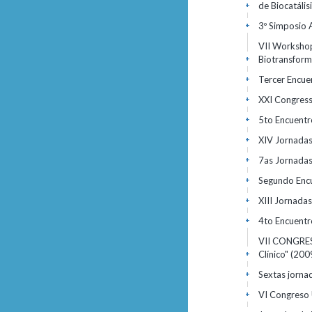
de Biocatáli
+
3º Simposio 
+
VII Workshop
Biotransfor
+
Tercer Encue
+
XXI Congres
+
5to Encuentr
+
XIV Jornadas
+
7as Jornada
+
Segundo Encu
+
XIII Jornada
+
4to Encuentr
+
VII CONGRES
Clínico"
(200
+
Sextas jorna
+
VI Congreso 
+