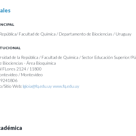
ales
INCIPAL
 República/ Facultad de Química / Departamento de Biociencias / Uruguay
ITUCIONAL
rsidad de la República / Facultad de Química / Sector Educación Superior/Pú
 Biociencias - Área Bioquímica
al FLores 2124 / 11800
Montevideo / Montevideo
 29241806
o/Sitio Web:
lgioia@fq.edu.uy
www.fq.edu.uy
cadémica