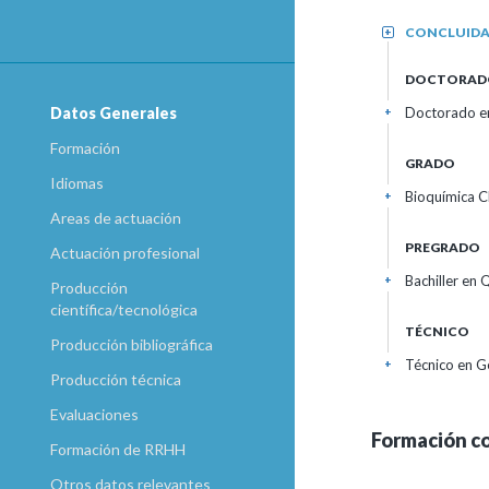
CONCLUID
+
DOCTORAD
Doctorado e
Datos Generales
+
Formación
GRADO
Idiomas
Bioquímica C
+
Areas de actuación
PREGRADO
Actuación profesional
Bachiller en
+
Producción
científica/tecnológica
TÉCNICO
Producción bibliográfica
Técnico en G
+
Producción técnica
Evaluaciones
Formación c
Formación de RRHH
Otros datos relevantes