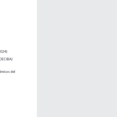
2024)
EDECIBA)
ímicos del